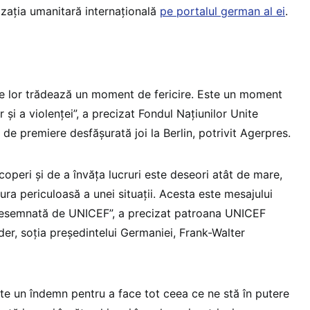
izația umanitară internațională
pe portalul german al ei
.
le lor trădează un moment de fericire. Este un moment
or şi a violenţei”, a precizat Fondul Naţiunilor Unite
de premiere desfăşurată joi la Berlin, potrivit Agerpres.
coperi şi de a învăţa lucruri este deseori atât de mare,
tura periculoasă a unei situaţii. Acesta este mesajului
desemnată de UNICEF”, a precizat patroana UNICEF
r, soţia preşedintelui Germaniei, Frank-Walter
te un îndemn pentru a face tot ceea ce ne stă în putere