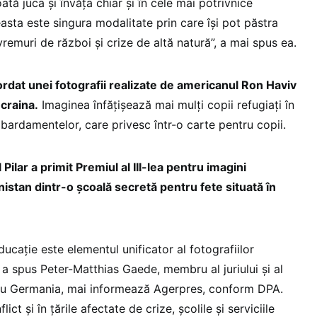
oată juca şi învăţa chiar şi în cele mai potrivnice
asta este singura modalitate prin care îşi pot păstra
vremuri de război şi crize de altă natură”, a mai spus ea.
cordat unei fotografii realizate de americanul Ron Haviv
Ucraina.
Imaginea înfăţişează mai mulţi copii refugiaţi în
bardamentelor, care privesc într-o carte pentru copii.
ilar a primit Premiul al III-lea pentru imagini
nistan dintr-o şcoală secretă pentru fete situată în
ucaţie este elementul unificator al fotografiilor
 a spus Peter-Matthias Gaede, membru al juriului şi al
u Germania, mai informează Agerpres, conform DPA.
ict şi în ţările afectate de crize, şcolile şi serviciile