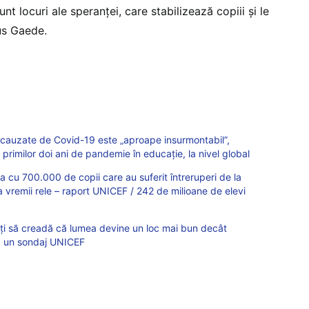
unt locuri ale speranţei, care stabilizează copiii şi le
us Gaede.
e cauzate de Covid-19 este „aproape insurmontabil”,
 primilor doi ani de pandemie în educație, la nivel global
a cu 700.000 de copii care au suferit întreruperi de la
a vremii rele – raport UNICEF / 242 de milioane de elevi
nați să creadă că lumea devine un loc mai bun decât
tă un sondaj UNICEF