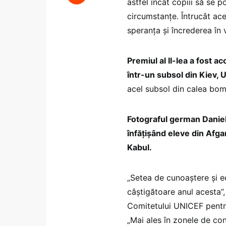
astfel încât copiii să se p
circumstanţe. Întrucât ace
speranţa şi încrederea în 
Premiul al II-lea a fost a
într-un subsol din Kiev, 
acel subsol din calea bom
Fotograful german Daniel P
înfăţişând eleve din Afga
Kabul.
„Setea de cunoaştere şi ed
câştigătoare anul acesta”,
Comitetului UNICEF pentr
„Mai ales în zonele de confl