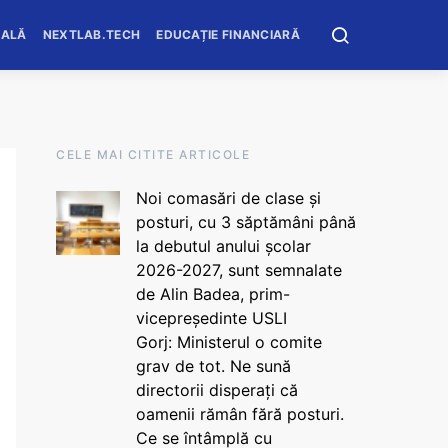
OALĂ
NEXTLAB.TECH
EDUCAȚIE FINANCIARĂ
CELE MAI CITITE ARTICOLE
Noi comasări de clase și
posturi, cu 3 săptămâni până
la debutul anului școlar
2026-2027, sunt semnalate
de Alin Badea, prim-
vicepreședinte USLI
Gorj: Ministerul o comite
grav de tot. Ne sună
directorii disperați că
oamenii rămân fără posturi.
Ce se întâmplă cu