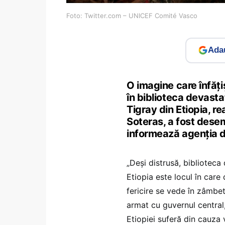
Foto: Twitter.com – UNICEF Comité Vasco
Adau
O imagine care înfăţi
în biblioteca devasta
Tigray din Etiopia, r
Soteras, a fost dese
informează agenția 
„Deși distrusă, biblioteca
Etiopia este locul în care
fericire se vede în zâmbet
armat cu guvernul central
Etiopiei suferă din cauza v