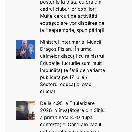
posturile la plata cu ora din
cadrul cluburilor copiilor:
Multe cercuri de activități
extrașcolare vor dispărea de
la 1 septembrie, spun părinții
Ministrul interimar al Muncii
Dragos Pîslaru: În urma
ultimelor discuții cu ministrul
Educației lucrurile sunt mult
îmbunătățite față de varianta
publicată pe 17 iulie /
Sectorul educației este
crucial
De la 4.90 la Titularizare
2026, o învățătoare din Sibiu
a primit nota 8.70 după
contestație: Când am văzut
nota inițială, nu mă puteam