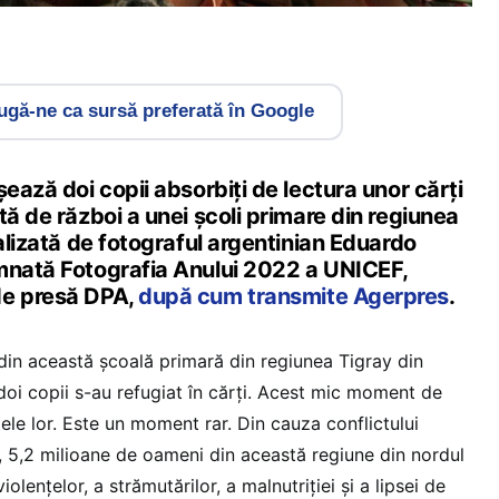
gă-ne ca sursă preferată în Google
şează doi copii absorbiţi de lectura unor cărţi
tă de război a unei şcoli primare din regiunea
ealizată de fotograful argentinian Eduardo
mnată Fotografia Anului 2022 a UNICEF,
de presă DPA,
după cum transmite Agerpres
.
 din această școală primară din regiunea Tigray din
 doi copii s-au refugiat în cărți. Acest mic moment de
ele lor. Este un moment rar. Din cauza conflictului
, 5,2 milioane de oameni din această regiune din nordul
iolențelor, a strămutărilor, a malnutriției și a lipsei de