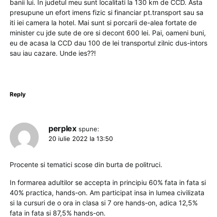
banii lui. In judetul meu sunt localitati la 130 km de CCD. Asta
presupune un efort imens fizic si financiar pt.transport sau sa
iti iei camera la hotel. Mai sunt si porcarii de-alea fortate de
minister cu jde sute de ore si decont 600 lei. Pai, oameni buni,
eu de acasa la CCD dau 100 de lei transportul zilnic dus-intors
sau iau cazare. Unde ies??!
Reply
perplex
spune:
20 iulie 2022 la 13:50
Procente si tematici scose din burta de politruci.
In formarea adultilor se accepta in principiu 60% fata in fata si
40% practica, hands-on. Am participat insa in lumea civilizata
si la cursuri de o ora in clasa si 7 ore hands-on, adica 12,5%
fata in fata si 87,5% hands-on.