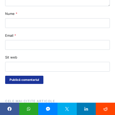
Nume
*
Email
*
Sit web
CELE MAI CITITE ARTICOLE
Șeful ISJ Gorj, alți 8 inspectori și