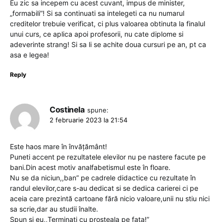
Eu zic sa incepem cu acest cuvant, impus de minister,
„formabili”! Si sa continuati sa intelegeti ca nu numarul
creditelor trebuie verificat, ci plus valoarea obtinuta la finalul
unui curs, ce aplica apoi profesorii, nu cate diplome si
adeverinte strang! Si sa li se achite doua cursuri pe an, pt ca
asa e legea!
Reply
Costinela
spune:
2 februarie 2023 la 21:54
Este haos mare în învățământ!
Puneti accent pe rezultatele elevilor nu pe nastere facute pe
bani.Din acest motiv analfabetismul este în floare.
Nu se da niciun,,ban” pe cadrele didactice cu rezultate în
randul elevilor,care s-au dedicat si se dedica carierei ci pe
aceia care prezintă cartoane fără nicio valoare,unii nu stiu nici
sa scrie,dar au studii înalte.
Spun si eu,,Terminati cu prosteala pe fata!”