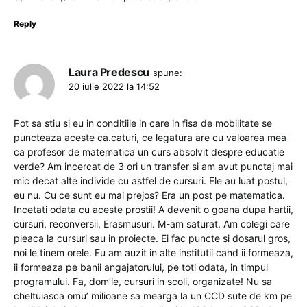
Reply
Laura Predescu
spune:
20 iulie 2022 la 14:52
Pot sa stiu si eu in conditiile in care in fisa de mobilitate se
puncteaza aceste ca.caturi, ce legatura are cu valoarea mea
ca profesor de matematica un curs absolvit despre educatie
verde? Am incercat de 3 ori un transfer si am avut punctaj mai
mic decat alte individe cu astfel de cursuri. Ele au luat postul,
eu nu. Cu ce sunt eu mai prejos? Era un post pe matematica.
Incetati odata cu aceste prostii! A devenit o goana dupa hartii,
cursuri, reconversii, Erasmusuri. M-am saturat. Am colegi care
pleaca la cursuri sau in proiecte. Ei fac puncte si dosarul gros,
noi le tinem orele. Eu am auzit in alte institutii cand ii formeaza,
ii formeaza pe banii angajatorului, pe toti odata, in timpul
programului. Fa, dom’le, cursuri in scoli, organizate! Nu sa
cheltuiasca omu’ milioane sa mearga la un CCD sute de km pe