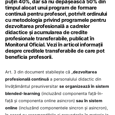
puțin 40%, dar să nu depășească 50% din
timpul alocat unui program de formare
continuă pentru profesori, potrivit ordinului
cu metodologia privind programele pentru
dezvoltarea profesională a cadrelor
didactice și acumularea de credite
profesionale transferabile, publicat în
Monitorul Oficial. Vezi în articol informații
despre creditele transferabile de care pot
beneficia profesorii.
Art. 3 din document stabilește că „
dezvoltarea
profesională continuă
a personalului didactic din
învățământul preuniversitar
se organizează în sistem
blended-learning
(incluzând componenta față-în-
față și componenta online asincron)
sau în sistem
online
(incluzând componentele sincron și asincron),
în acord cu recomandările și prevederile în materie la