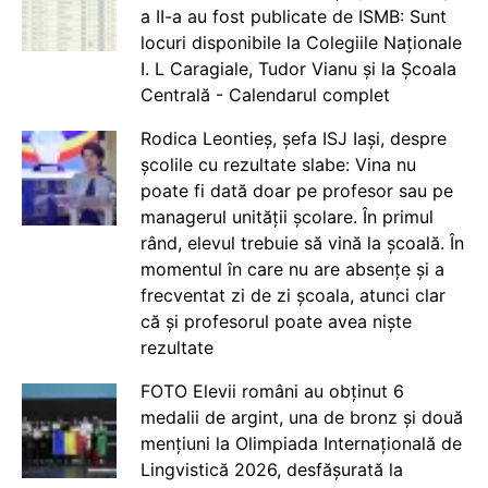
a II-a au fost publicate de ISMB: Sunt
locuri disponibile la Colegiile Naționale
I. L Caragiale, Tudor Vianu și la Școala
Centrală - Calendarul complet
Rodica Leontieș, șefa ISJ Iași, despre
școlile cu rezultate slabe: Vina nu
poate fi dată doar pe profesor sau pe
managerul unității școlare. În primul
rând, elevul trebuie să vină la școală. În
momentul în care nu are absențe și a
frecventat zi de zi școala, atunci clar
că și profesorul poate avea niște
rezultate
FOTO Elevii români au obținut 6
medalii de argint, una de bronz și două
mențiuni la Olimpiada Internațională de
Lingvistică 2026, desfășurată la