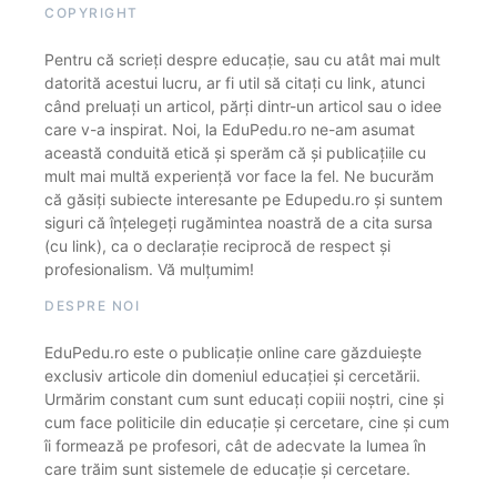
COPYRIGHT
Pentru că scrieți despre educație, sau cu atât mai mult
datorită acestui lucru, ar fi util să citați cu link, atunci
când preluați un articol, părți dintr-un articol sau o idee
care v-a inspirat. Noi, la EduPedu.ro ne-am asumat
această conduită etică și sperăm că și publicațiile cu
mult mai multă experiență vor face la fel. Ne bucurăm
că găsiți subiecte interesante pe Edupedu.ro și suntem
siguri că înțelegeți rugămintea noastră de a cita sursa
(cu link), ca o declarație reciprocă de respect și
profesionalism. Vă mulțumim!
DESPRE NOI
EduPedu.ro este o publicație online care găzduiește
exclusiv articole din domeniul educației și cercetării.
Urmărim constant cum sunt educați copiii noștri, cine și
cum face politicile din educație și cercetare, cine și cum
îi formează pe profesori, cât de adecvate la lumea în
care trăim sunt sistemele de educație și cercetare.