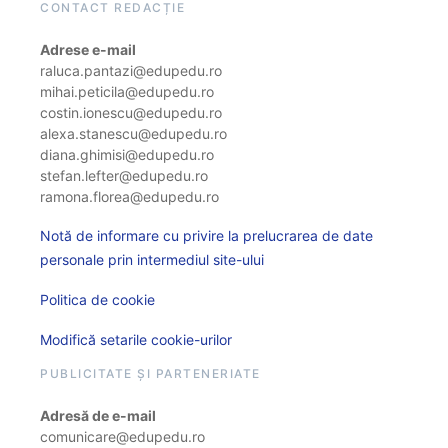
CONTACT REDACȚIE
Adrese e-mail
raluca.pantazi@edupedu.ro
mihai.peticila@edupedu.ro
costin.ionescu@edupedu.ro
alexa.stanescu@edupedu.ro
diana.ghimisi@edupedu.ro
stefan.lefter@edupedu.ro
ramona.florea@edupedu.ro
Notă de informare cu privire la prelucrarea de date
personale prin intermediul site-ului
Politica de cookie
Modifică setarile cookie-urilor
PUBLICITATE ȘI PARTENERIATE
Adresă de e-mail
comunicare@edupedu.ro