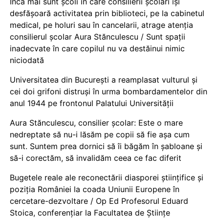
Încă mai sunt școli în care consilierii școlari își
desfășoară activitatea prin biblioteci, pe la cabinetul
medical, pe holuri sau în cancelarii, atrage atenția
consilierul școlar Aura Stănculescu / Sunt spații
inadecvate în care copilul nu va destăinui nimic
niciodată
Universitatea din București a reamplasat vulturul și
cei doi grifoni distruși în urma bombardamentelor din
anul 1944 pe frontonul Palatului Universității
Aura Stănculescu, consilier școlar: Este o mare
nedreptate să nu-i lăsăm pe copii să fie așa cum
sunt. Suntem prea dornici să îi băgăm în șabloane și
să-i corectăm, să invalidăm ceea ce fac diferit
Bugetele reale ale reconectării diasporei științifice și
poziția României la coada Uniunii Europene în
cercetare-dezvoltare / Op Ed Profesorul Eduard
Stoica, conferențiar la Facultatea de Științe