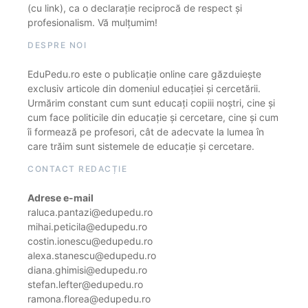
(cu link), ca o declarație reciprocă de respect și
profesionalism. Vă mulțumim!
DESPRE NOI
EduPedu.ro este o publicație online care găzduiește
exclusiv articole din domeniul educației și cercetării.
Urmărim constant cum sunt educați copiii noștri, cine și
cum face politicile din educație și cercetare, cine și cum
îi formează pe profesori, cât de adecvate la lumea în
care trăim sunt sistemele de educație și cercetare.
CONTACT REDACȚIE
Adrese e-mail
raluca.pantazi@edupedu.ro
mihai.peticila@edupedu.ro
costin.ionescu@edupedu.ro
alexa.stanescu@edupedu.ro
diana.ghimisi@edupedu.ro
stefan.lefter@edupedu.ro
ramona.florea@edupedu.ro