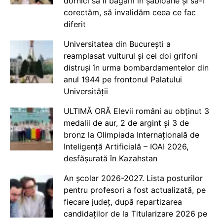
dornici să îi băgăm în șabloane și să-i
corectăm, să invalidăm ceea ce fac
diferit
Universitatea din București a
reamplasat vulturul și cei doi grifoni
distruși în urma bombardamentelor din
anul 1944 pe frontonul Palatului
Universității
ULTIMĂ ORĂ Elevii români au obținut 3
medalii de aur, 2 de argint și 3 de
bronz la Olimpiada Internațională de
Inteligență Artificială – IOAI 2026,
desfășurată în Kazahstan
An școlar 2026-2027. Lista posturilor
pentru profesori a fost actualizată, pe
fiecare județ, după repartizarea
candidaților de la Titularizare 2026 pe