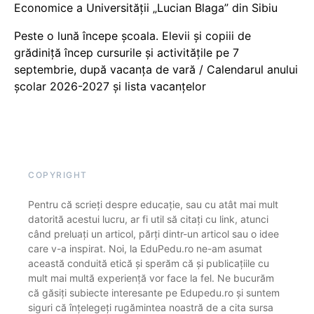
Economice a Universității „Lucian Blaga” din Sibiu
Peste o lună începe școala. Elevii și copiii de
grădiniță încep cursurile și activitățile pe 7
septembrie, după vacanța de vară / Calendarul anului
școlar 2026-2027 și lista vacanțelor
COPYRIGHT
Pentru că scrieți despre educație, sau cu atât mai mult
datorită acestui lucru, ar fi util să citați cu link, atunci
când preluați un articol, părți dintr-un articol sau o idee
care v-a inspirat. Noi, la EduPedu.ro ne-am asumat
această conduită etică și sperăm că și publicațiile cu
mult mai multă experiență vor face la fel. Ne bucurăm
că găsiți subiecte interesante pe Edupedu.ro și suntem
siguri că înțelegeți rugămintea noastră de a cita sursa