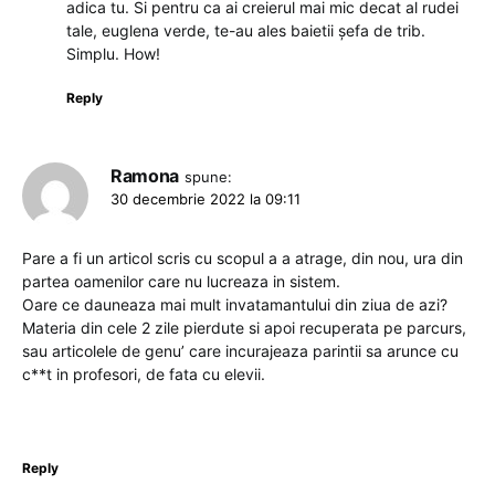
adica tu. Si pentru ca ai creierul mai mic decat al rudei
tale, euglena verde, te-au ales baietii șefa de trib.
Simplu. How!
Reply
Ramona
spune:
30 decembrie 2022 la 09:11
Pare a fi un articol scris cu scopul a a atrage, din nou, ura din
partea oamenilor care nu lucreaza in sistem.
Oare ce dauneaza mai mult invatamantului din ziua de azi?
Materia din cele 2 zile pierdute si apoi recuperata pe parcurs,
sau articolele de genu’ care incurajeaza parintii sa arunce cu
c**t in profesori, de fata cu elevii.
Reply