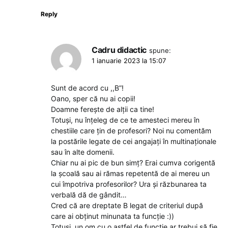
Reply
Cadru didactic
spune:
1 ianuarie 2023 la 15:07
Sunt de acord cu ,,B”!
Oano, sper că nu ai copii!
Doamne ferește de alții ca tine!
Totuși, nu înțeleg de ce te amesteci mereu în
chestiile care țin de profesori? Noi nu comentăm
la postările legate de cei angajați în multinaționale
sau în alte domenii.
Chiar nu ai pic de bun simț? Erai cumva corigentă
la școală sau ai rămas repetentă de ai mereu un
cui împotriva profesorilor? Ura și răzbunarea ta
verbală dă de gândit…
Cred că are dreptate B legat de criteriul după
care ai obținut minunata ta funcție :))
Totuși, un om cu o astfel de funcție ar trebui să fie