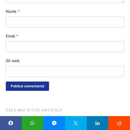
Nume
*
Email
*
Sit web
CELE MAI CITITE ARTICOLE
Șeful ISJ Gorj, alți 8 inspectori și
personal auxiliar trebuie să returneze