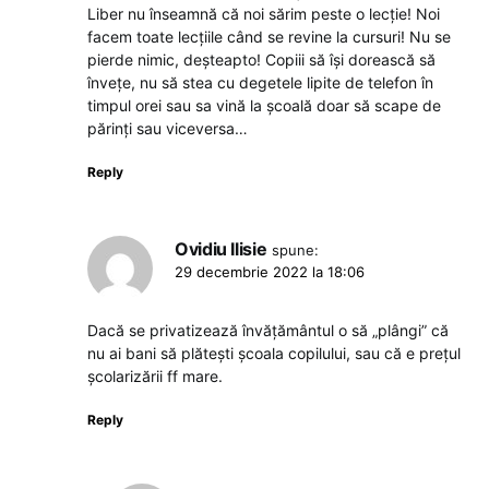
Liber nu înseamnă că noi sărim peste o lecție! Noi
facem toate lecțiile când se revine la cursuri! Nu se
pierde nimic, deșteapto! Copiii să își dorească să
învețe, nu să stea cu degetele lipite de telefon în
timpul orei sau sa vină la școală doar să scape de
părinți sau viceversa…
Reply
Ovidiu Ilisie
spune:
29 decembrie 2022 la 18:06
Dacă se privatizează învățământul o să „plângi” că
nu ai bani să plătești școala copilului, sau că e prețul
școlarizării ff mare.
Reply