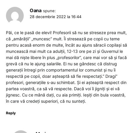
Oana
spune:
28 decembrie 2022 la 16:44
Păi, ce le pasă de elevi! Profesorii să nu se streseze prea mult,
că „amărâții” „muncesc” mult. Îi stresează pe copii cu teme
pentru acasă enorm de multe, încât au ajuns săracii copilași să
muncească mai mult ca adulții, 12-13 ore pe zi și Guvernul le
mai dă niște libere în plus „profesorilor”, care mai vor să și facă
grevă că nu le ajung salariile. Ei nu se gândesc că distrug
generații întregi prin comportamentul lor comunist și nu îi
respectă pe copii, doar așteaptă să fie respectați.” Dragi”
profesori, generațiile s-au schimbat. Și ei așteaptă respect din
partea voastră, ca să vă respecte. Dacă voi îi jigniți și ei vă
jignesc. Cu ce mână dați, cu aia primiți. Ieșiți din bula voastră,
în care vă credeți superiori, că nu sunteți.
Reply