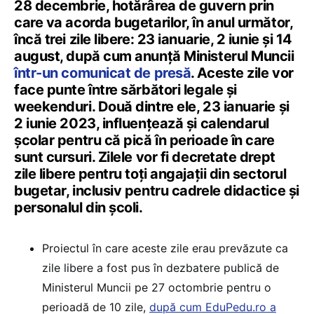
28 decembrie, hotărârea de guvern prin
care va acorda bugetarilor, în anul următor,
încă trei zile libere: 23 ianuarie, 2 iunie și 14
august, după cum anunță Ministerul Muncii
într-un comunicat de presă
. Aceste zile vor
face punte între sărbători legale și
weekenduri. Două dintre ele, 23 ianuarie și
2 iunie 2023, influențează și calendarul
școlar pentru că pică în perioade în care
sunt cursuri. Zilele vor fi decretate drept
zile libere pentru toți angajații din sectorul
bugetar, inclusiv pentru cadrele didactice și
personalul din școli.
Proiectul în care aceste zile erau prevăzute ca
zile libere a fost pus în dezbatere publică de
Ministerul Muncii pe 27 octombrie pentru o
perioadă de 10 zile,
după cum EduPedu.ro a