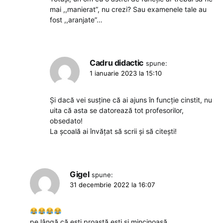
mai ,,manierat”, nu crezi? Sau examenele tale au
fost ,,aranjate”…
Cadru didactic
spune:
1 ianuarie 2023 la 15:10
Și dacă vei susține că ai ajuns în funcție cinstit, nu
uita că asta se datorează tot profesorilor,
obsedato!
La școală ai învățat să scrii și să citești!
Gigel
spune:
31 decembrie 2022 la 16:07
pe lângă că ești proastă ești și mincinoasă