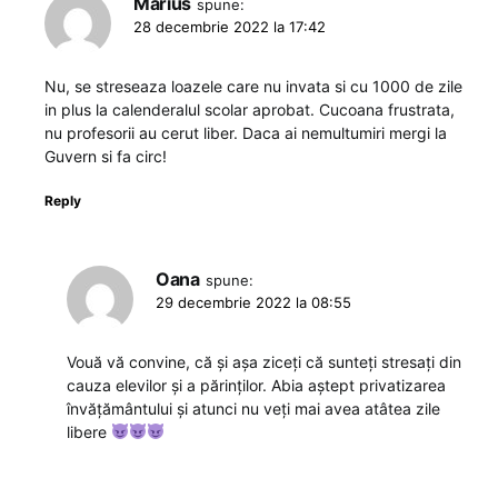
Marius
spune:
28 decembrie 2022 la 17:42
Nu, se streseaza loazele care nu invata si cu 1000 de zile
in plus la calenderalul scolar aprobat. Cucoana frustrata,
nu profesorii au cerut liber. Daca ai nemultumiri mergi la
Guvern si fa circ!
Reply
Oana
spune:
29 decembrie 2022 la 08:55
Vouă vă convine, că și așa ziceți că sunteți stresați din
cauza elevilor și a părinților. Abia aștept privatizarea
învățământului și atunci nu veți mai avea atâtea zile
libere