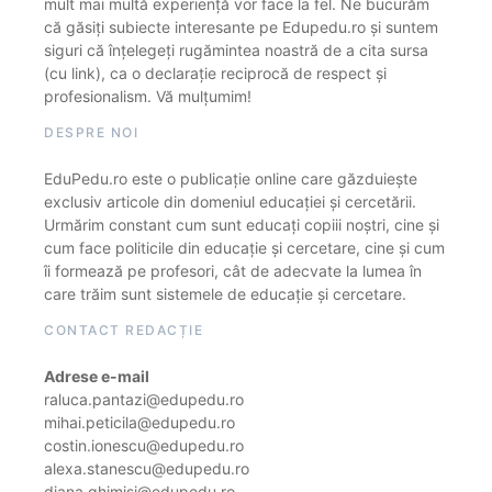
mult mai multă experiență vor face la fel. Ne bucurăm
că găsiți subiecte interesante pe Edupedu.ro și suntem
siguri că înțelegeți rugămintea noastră de a cita sursa
(cu link), ca o declarație reciprocă de respect și
profesionalism. Vă mulțumim!
DESPRE NOI
EduPedu.ro este o publicație online care găzduiește
exclusiv articole din domeniul educației și cercetării.
Urmărim constant cum sunt educați copiii noștri, cine și
cum face politicile din educație și cercetare, cine și cum
îi formează pe profesori, cât de adecvate la lumea în
care trăim sunt sistemele de educație și cercetare.
CONTACT REDACȚIE
Adrese e-mail
raluca.pantazi@edupedu.ro
mihai.peticila@edupedu.ro
costin.ionescu@edupedu.ro
alexa.stanescu@edupedu.ro
diana.ghimisi@edupedu.ro