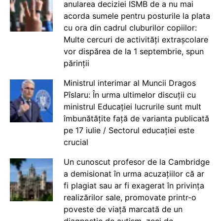
anularea deciziei ISMB de a nu mai
acorda sumele pentru posturile la plata
cu ora din cadrul cluburilor copiilor:
Multe cercuri de activități extrașcolare
vor dispărea de la 1 septembrie, spun
părinții
Ministrul interimar al Muncii Dragos
Pîslaru: În urma ultimelor discuții cu
ministrul Educației lucrurile sunt mult
îmbunătățite față de varianta publicată
pe 17 iulie / Sectorul educației este
crucial
Un cunoscut profesor de la Cambridge
a demisionat în urma acuzațiilor că ar
fi plagiat sau ar fi exagerat în privința
realizărilor sale, promovate printr-o
poveste de viață marcată de un
diagnostic de autism, zeci de