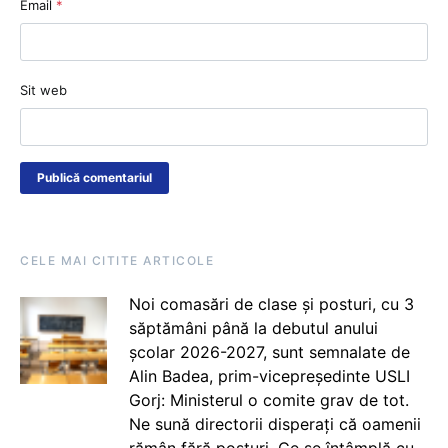
Email
*
Sit web
CELE MAI CITITE ARTICOLE
Noi comasări de clase și posturi, cu 3
săptămâni până la debutul anului
școlar 2026-2027, sunt semnalate de
Alin Badea, prim-vicepreședinte USLI
Gorj: Ministerul o comite grav de tot.
Ne sună directorii disperați că oamenii
rămân fără posturi. Ce se întâmplă cu