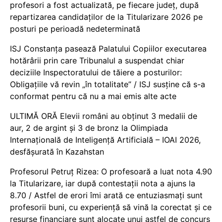
profesori a fost actualizată, pe fiecare județ, după
repartizarea candidaților de la Titularizare 2026 pe
posturi pe perioadă nedeterminată
ISJ Constanța pasează Palatului Copiilor executarea
hotărârii prin care Tribunalul a suspendat chiar
deciziile Inspectoratului de tăiere a posturilor:
Obligațiile vă revin „în totalitate” / ISJ susține că s-a
conformat pentru că nu a mai emis alte acte
ULTIMĂ ORĂ Elevii români au obținut 3 medalii de
aur, 2 de argint și 3 de bronz la Olimpiada
Internațională de Inteligență Artificială – IOAI 2026,
desfășurată în Kazahstan
Profesorul Petruț Rizea: O profesoară a luat nota 4.90
la Titularizare, iar după contestații nota a ajuns la
8.70 / Astfel de erori îmi arată ce entuziasmați sunt
profesorii buni, cu experiență să vină la corectat și ce
resurse financiare sunt alocate unui astfel de concurs