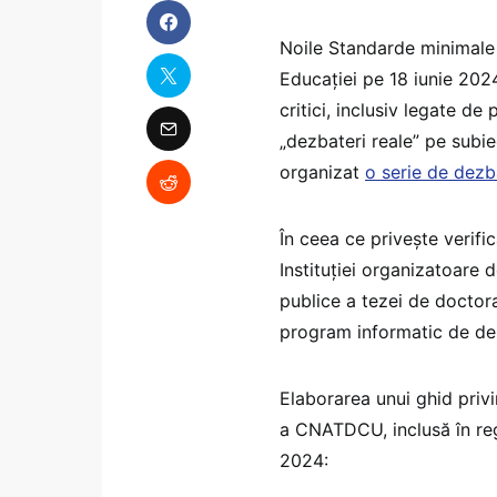
Noile Standarde minimale 
Educației pe 18 iunie 2024
critici, inclusiv legate de
„dezbateri reale” pe subiec
organizat
o serie de dezb
În ceea ce privește verifi
Instituției organizatoare 
publice a tezei de doctora
program informatic de depi
Elaborarea unui ghid priv
a CNATDCU, inclusă în reg
2024: