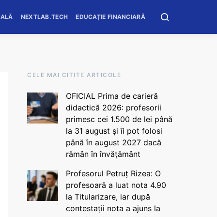
OALĂ
NEXTLAB.TECH
EDUCAȚIE FINANCIARĂ
CELE MAI CITITE ARTICOLE
OFICIAL Prima de carieră
didactică 2026: profesorii
primesc cei 1.500 de lei până
la 31 august și îi pot folosi
până în august 2027 dacă
rămân în învățământ
Profesorul Petruț Rizea: O
profesoară a luat nota 4.90
la Titularizare, iar după
contestații nota a ajuns la