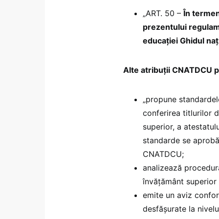
„ART. 50 –
În termen 
prezentului regula
educației Ghidul naț
Alte atribuții CNATDCU p
„propune standardele
conferirea titlurilor
superior, a atestatul
standarde se aprobă 
CNATDCU;
analizează procedura 
învățământ superior
emite un aviz confor
desfășurate la nivelu