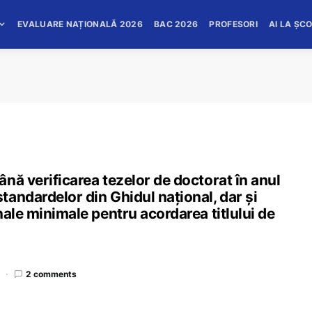
EVALUARE NAȚIONALĂ 2026
BAC 2026
PROFESORI
AI LA ȘC
nă verificarea tezelor de doctorat în anul
andardelor din Ghidul național, dar și
nale minimale pentru acordarea titlului de
2 comments