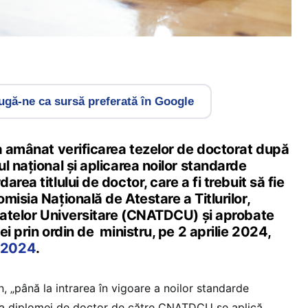
gă-ne ca sursă preferată în Google
 a amânat verificarea tezelor de doctorat după
l național și aplicarea noilor standarde
rea titlului de doctor, care a fi trebuit să fie
misia Națională de Atestare a Titlurilor,
icatelor Universitare (CNATDCU) și aprobate
ei prin ordin de ministru, pe 2 aprilie 2024,
/2024
.
in, „până la intrarea în vigoare a noilor standarde
a diplomei de doctor de către CNATDCU se aplică