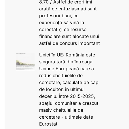
8.70 / Astfel de erori îmi
arată ce entuziasmați sunt
profesorii buni, cu
experiență să vină la
corectat și ce resurse
financiare sunt alocate unui
astfel de concurs important
Unici în UE: România este
singura țară din întreaga
Uniune Europeană care a
redus cheltuielile de
cercetare, calculate pe cap
de locuitor, în ultimul
deceniu. Între 2015-2025,
spațiul comunitar a crescut
masiv cheltuielile de
cercetare - ultimele date
Eurostat