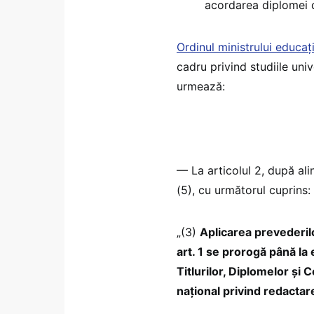
acordarea diplomei d
Ordinul ministrului educaț
cadru privind studiile un
urmează:
— La articolul 2, după alin
(5), cu următorul cuprins:
„(3)
Aplicarea prevederilo
art. 1 se prorogă până la
Titlurilor, Diplomelor și
național privind redactar