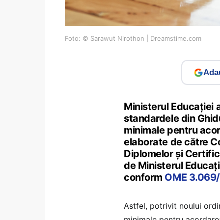
Foto: © Sarawut Nirothon | Dreamstime.com
Adau
Ministerul Educației
standardele din Ghidu
minimale pentru acorda
elaborate de către Co
Diplomelor și Certif
de Ministerul Educați
conform
OME 3.069
Astfel, potrivit noului ord
minimale pentru acordare