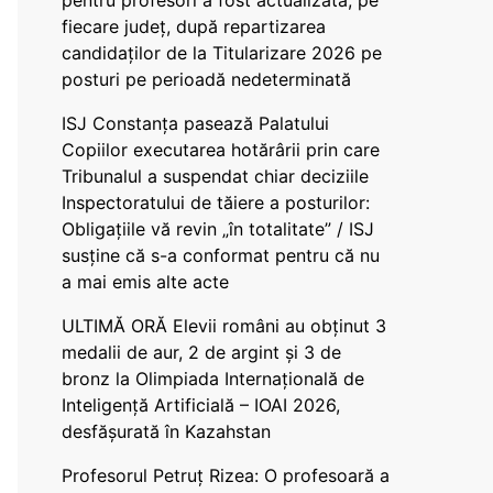
pentru profesori a fost actualizată, pe
fiecare județ, după repartizarea
candidaților de la Titularizare 2026 pe
posturi pe perioadă nedeterminată
ISJ Constanța pasează Palatului
Copiilor executarea hotărârii prin care
Tribunalul a suspendat chiar deciziile
Inspectoratului de tăiere a posturilor:
Obligațiile vă revin „în totalitate” / ISJ
susține că s-a conformat pentru că nu
a mai emis alte acte
ULTIMĂ ORĂ Elevii români au obținut 3
medalii de aur, 2 de argint și 3 de
bronz la Olimpiada Internațională de
Inteligență Artificială – IOAI 2026,
desfășurată în Kazahstan
Profesorul Petruț Rizea: O profesoară a