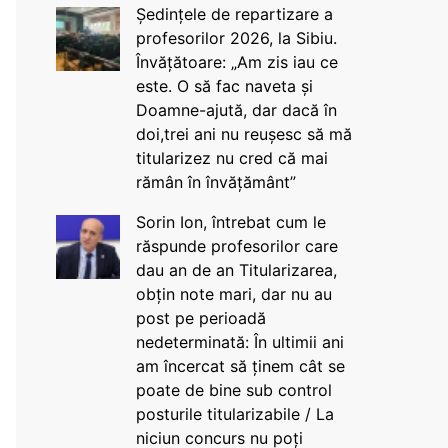
Ședințele de repartizare a
profesorilor 2026, la Sibiu.
Învățătoare: „Am zis iau ce
este. O să fac naveta și
Doamne-ajută, dar dacă în
doi,trei ani nu reușesc să mă
titularizez nu cred că mai
rămân în învățământ”
Sorin Ion, întrebat cum le
răspunde profesorilor care
dau an de an Titularizarea,
obțin note mari, dar nu au
post pe perioadă
nedeterminată: În ultimii ani
am încercat să ținem cât se
poate de bine sub control
posturile titularizabile / La
niciun concurs nu poți