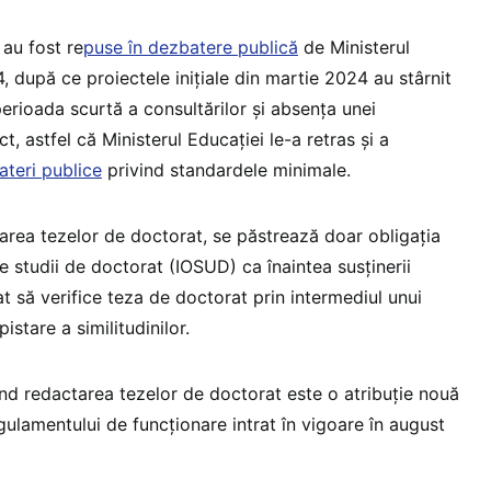
au fost re
puse în dezbatere publică
de Ministerul
, după ce proiectele inițiale din martie 2024 au stârnit
 perioada scurtă a consultărilor și absența unei
t, astfel că Ministerul Educației le-a retras și a
ateri publice
privind standardele minimale.
carea tezelor de doctorat, se păstrează doar obligația
de studii de doctorat (IOSUD) ca înaintea susținerii
t să verifice teza de doctorat prin intermediul unui
stare a similitudinilor.
ind redactarea tezelor de doctorat este o atribuție nouă
ulamentului de funcționare intrat în vigoare în august