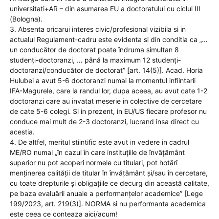
universitati+AR – din asumarea EU a doctoratului cu ciclul III
(Bologna).
3. Absenta oricarui interes civic/profesional vizibila si in
actualul Regulament-cadru este evidenta si din conditia ca „…
un conducător de doctorat poate îndruma simultan 8
studenți-doctoranzi, … până la maximum 12 studenți-
doctoranzi/conducător de doctorat” [art. 14(5)]. Acad. Horia
Hulubei a avut 5-6 doctoranzi numai la momentul infiintarii
IFA-Magurele, care la randul lor, dupa aceea, au avut cate 1-2
doctoranzi care au invatat meserie in colective de cercetare
de cate 5-6 colegi. Si in prezent, in EU/US fiecare profesor nu
conduce mai mult de 2-3 doctoranzi, lucrand insa direct cu
acestia.
4. De altfel, meritul stiintific este avut in vedere in cadrul
ME/RO numai „în cazul în care instituțiile de învățământ
superior nu pot acoperi normele cu titulari, pot hotărî
menținerea calității de titular în învățământ și/sau în cercetare,
cu toate drepturile și obligațiile ce decurg din această calitate,
pe baza evaluării anuale a performanțelor academice” [Lege
199/2023, art. 219(3)]. NORMA si nu performanta academica
este ceea ce conteaza aici/acum!