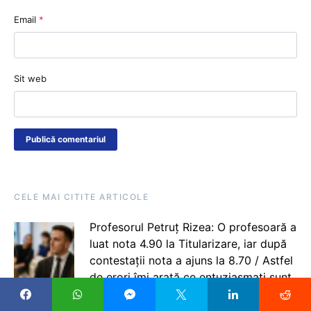
Email
*
Sit web
CELE MAI CITITE ARTICOLE
Profesorul Petruț Rizea: O profesoară a
luat nota 4.90 la Titularizare, iar după
contestații nota a ajuns la 8.70 / Astfel
de erori îmi arată ce entuziasmați sunt
profesorii buni, cu experiență să vină la
corectat și ce resurse financiare sunt