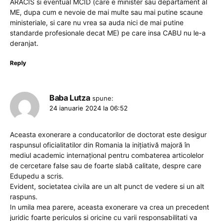
ARACIS si eventual MCID (care e minister sau departament al
ME, dupa cum e nevoie de mai multe sau mai putine scaune
ministeriale, si care nu vrea sa auda nici de mai putine
standarde profesionale decat ME) pe care insa CABU nu le-a
deranjat.
Reply
Baba Lutza
spune:
24 ianuarie 2024 la 06:52
Aceasta exonerare a conducatorilor de doctorat este desigur
raspunsul oficialitatilor din Romania la inițiativă majoră în
mediul academic internațional pentru combaterea articolelor
de cercetare false sau de foarte slabă calitate, despre care
Edupedu a scris.
Evident, societatea civila are un alt punct de vedere si un alt
raspuns.
In umila mea parere, aceasta exonerare va crea un precedent
juridic foarte periculos si oricine cu varii responsabilitati va