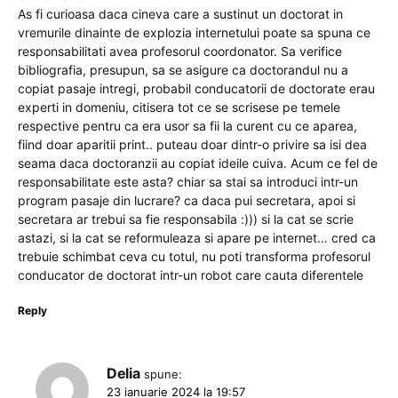
As fi curioasa daca cineva care a sustinut un doctorat in
vremurile dinainte de explozia internetului poate sa spuna ce
responsabilitati avea profesorul coordonator. Sa verifice
bibliografia, presupun, sa se asigure ca doctorandul nu a
copiat pasaje intregi, probabil conducatorii de doctorate erau
experti in domeniu, citisera tot ce se scrisese pe temele
respective pentru ca era usor sa fii la curent cu ce aparea,
fiind doar aparitii print.. puteau doar dintr-o privire sa isi dea
seama daca doctoranzii au copiat ideile cuiva. Acum ce fel de
responsabilitate este asta? chiar sa stai sa introduci intr-un
program pasaje din lucrare? ca daca pui secretara, apoi si
secretara ar trebui sa fie responsabila :))) si la cat se scrie
astazi, si la cat se reformuleaza si apare pe internet… cred ca
trebuie schimbat ceva cu totul, nu poti transforma profesorul
conducator de doctorat intr-un robot care cauta diferentele
Reply
Delia
spune:
23 ianuarie 2024 la 19:57