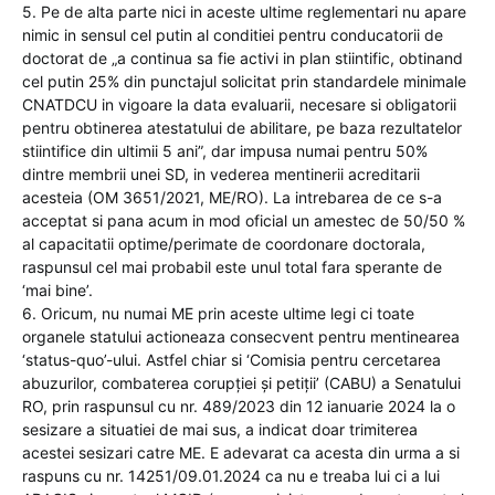
5. Pe de alta parte nici in aceste ultime reglementari nu apare
nimic in sensul cel putin al conditiei pentru conducatorii de
doctorat de „a continua sa fie activi in plan stiintific, obtinand
cel putin 25% din punctajul solicitat prin standardele minimale
CNATDCU in vigoare la data evaluarii, necesare si obligatorii
pentru obtinerea atestatului de abilitare, pe baza rezultatelor
stiintifice din ultimii 5 ani”, dar impusa numai pentru 50%
dintre membrii unei SD, in vederea mentinerii acreditarii
acesteia (OM 3651/2021, ME/RO). La intrebarea de ce s-a
acceptat si pana acum in mod oficial un amestec de 50/50 %
al capacitatii optime/perimate de coordonare doctorala,
raspunsul cel mai probabil este unul total fara sperante de
‘mai bine’.
6. Oricum, nu numai ME prin aceste ultime legi ci toate
organele statului actioneaza consecvent pentru mentinearea
‘status-quo’-ului. Astfel chiar si ‘Comisia pentru cercetarea
abuzurilor, combaterea corupţiei şi petiţii’ (CABU) a Senatului
RO, prin raspunsul cu nr. 489/2023 din 12 ianuarie 2024 la o
sesizare a situatiei de mai sus, a indicat doar trimiterea
acestei sesizari catre ME. E adevarat ca acesta din urma a si
raspuns cu nr. 14251/09.01.2024 ca nu e treaba lui ci a lui