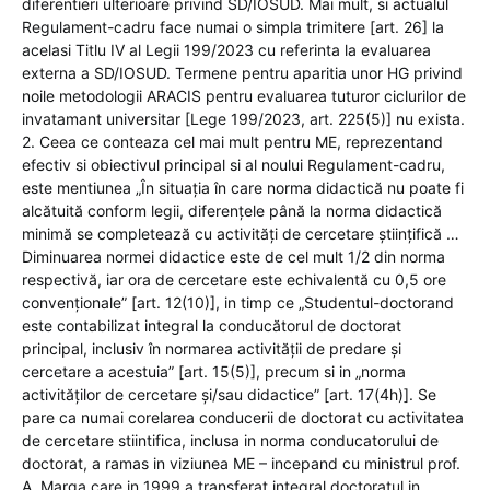
diferentieri ulterioare privind SD/IOSUD. Mai mult, si actualul
Regulament-cadru face numai o simpla trimitere [art. 26] la
acelasi Titlu IV al Legii 199/2023 cu referinta la evaluarea
externa a SD/IOSUD. Termene pentru aparitia unor HG privind
noile metodologii ARACIS pentru evaluarea tuturor ciclurilor de
invatamant universitar [Lege 199/2023, art. 225(5)] nu exista.
2. Ceea ce conteaza cel mai mult pentru ME, reprezentand
efectiv si obiectivul principal si al noului Regulament-cadru,
este mentiunea „În situația în care norma didactică nu poate fi
alcătuită conform legii, diferențele până la norma didactică
minimă se completează cu activități de cercetare științifică …
Diminuarea normei didactice este de cel mult 1/2 din norma
respectivă, iar ora de cercetare este echivalentă cu 0,5 ore
convenționale” [art. 12(10)], in timp ce „Studentul-doctorand
este contabilizat integral la conducătorul de doctorat
principal, inclusiv în normarea activității de predare și
cercetare a acestuia” [art. 15(5)], precum si in „norma
activităților de cercetare și/sau didactice” [art. 17(4h)]. Se
pare ca numai corelarea conducerii de doctorat cu activitatea
de cercetare stiintifica, inclusa in norma conducatorului de
doctorat, a ramas in viziunea ME – incepand cu ministrul prof.
A. Marga care in 1999 a transferat integral doctoratul in