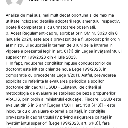
Analiza de mai sus, mai mult decat oportuna si de maxima
utilitate incluzand detaliile adoptarii regulamentului respectiv,
poate fi completata si cu urmatoarele observatii.
0. Acest Regulament-cadru, aprobat prin OM nr. 3020 din 8
ianuarie 2024, este acela prevazut de a fi „aprobat prin ordin
al ministrului educației în termen de 3 luni de la intrarea în
vigoare a prezentei legi” in art. 61(1) din Legea învățământului
superior nr. 199/2023 din 4 iulie 2023.
1. In fapt, reducerea conditiilor impuse conducatorilor de
doctorat este initiata chiar de noua Lege 199/2023, in
comparatie cu precedenta Lege 1/2011. Astfel, prevederea
explicita cu referinta la evaluarea periodica a scolilor
doctorale din cadrul IOSUD – „Sistemul de criterii și
metodologia de evaluare se stabilesc pe baza propunerilor
ARACIS, prin ordin al ministrului educației. Fiecare IOSUD este
evaluat din 5 în 5 ani” [Legea 1/2011, art. 158 (4^3)] – este
inlocuita cu o „evaluare externă a calității, în condițiile
prevăzute în cadrul titlului IV privind asigurarea calității în
învățământul superior” [Lege 199/2023, art. 61(3)], fara