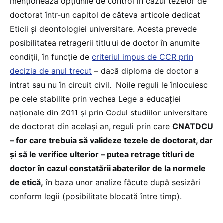
menționează opțiunile de control în cazul tezelor de
doctorat într-un capitol de câteva articole dedicat
Eticii și deontologiei universitare. Acesta prevede
posibilitatea retragerii titlului de doctor în anumite
condiții, în funcție de
criteriul impus de CCR prin
decizia de anul trecut
– dacă diploma de doctor a
intrat sau nu în circuit civil. Noile reguli le înlocuiesc
pe cele stabilite prin vechea Lege a educației
naționale din 2011 și prin Codul studiilor universitare
de doctorat din același an, reguli prin care
CNATDCU
– for care trebuia să valideze tezele de doctorat, dar
și să le verifice ulterior – putea retrage titluri de
doctor în cazul constatării abaterilor de la normele
de etică,
în baza unor analize făcute după sesizări
conform legii (posibilitate blocată între timp).