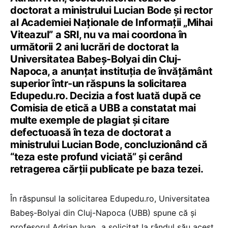
doctorat a ministrului Lucian Bode și rector
al Academiei Naționale de Informații „Mihai
Viteazul” a SRI, nu va mai coordona în
următorii 2 ani lucrări de doctorat la
Universitatea Babeș-Bolyai din Cluj-
Napoca, a anunțat instituția de învățământ
superior într-un răspuns la solicitarea
Edupedu.ro. Decizia a fost luată după ce
Comisia de etică a UBB a constatat mai
multe exemple de plagiat și citare
defectuoasă în teza de doctorat a
ministrului Lucian Bode, concluzionând că
“teza este profund viciată” și cerând
retragerea cărții publicate pe baza tezei.
În răspunsul la solicitarea Edupedu.ro, Universitatea
Babeș-Bolyai din Cluj-Napoca (UBB) spune că și
profesorul Adrian Ivan „a solicitat la rândul său acest