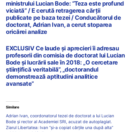
ministrului Lucian Bode: “Teza este profund
viciată” / E cerută retragerea cărții
publicate pe baza tezei / Conducătorul de
doctorat, Adrian Ivan, a cerut stoparea
oricărei analize
EXCLUSIV Ce laude și aprecieri îi adresau
profesorii din comisia de doctorat lui Lucian
Bode și lucrării sale în 2018: „O cercetare
științifică veritabilă”, „doctorandul
demonstrează aptitudini analitice
avansate”
Similare
Adrian Ivan, coordonatorul tezei de doctorat a lui Lucian
Bode și rector al Academiei SRI, acuzat de autoplagiat.
Ziarul Libertatea: Ivan “și-a copiat cărțile una după alta”