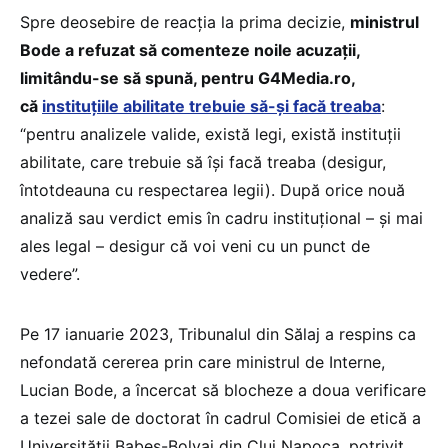
Spre deosebire de reacția la prima decizie,
ministrul
Bode a refuzat să comenteze noile acuzații,
limitându-se să spună, pentru G4Media.ro,
că
instituțiile abilitate trebuie să-și facă treaba
:
“pentru analizele valide, există legi, există instituții
abilitate, care trebuie să își facă treaba (desigur,
întotdeauna cu respectarea legii). După orice nouă
analiză sau verdict emis în cadru instituțional – și mai
ales legal – desigur că voi veni cu un punct de
vedere”.
Pe 17 ianuarie 2023, Tribunalul din Sălaj a respins ca
nefondată cererea prin care ministrul de Interne,
Lucian Bode, a încercat să blocheze a doua verificare
a tezei sale de doctorat în cadrul Comisiei de etică a
Universității Babeș-Bolyai din Cluj Napoca, potrivit