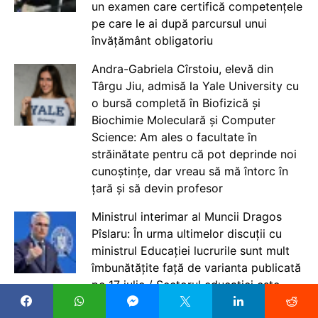
un examen care certifică competențele
pe care le ai după parcursul unui
învățământ obligatoriu
Andra-Gabriela Cîrstoiu, elevă din
Târgu Jiu, admisă la Yale University cu
o bursă completă în Biofizică și
Biochimie Moleculară și Computer
Science: Am ales o facultate în
străinătate pentru că pot deprinde noi
cunoștințe, dar vreau să mă întorc în
țară și să devin profesor
Ministrul interimar al Muncii Dragos
Pîslaru: În urma ultimelor discuții cu
ministrul Educației lucrurile sunt mult
îmbunătățite față de varianta publicată
pe 17 iulie / Sectorul educației este
crucial