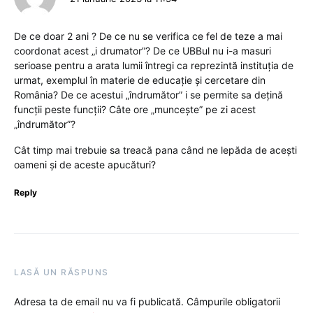
De ce doar 2 ani ? De ce nu se verifica ce fel de teze a mai
coordonat acest „i drumator”? De ce UBBul nu i-a masuri
serioase pentru a arata lumii întregi ca reprezintă instituția de
urmat, exemplul în materie de educație și cercetare din
România? De ce acestui „îndrumător” i se permite sa dețină
funcții peste funcții? Câte ore „muncește” pe zi acest
„îndrumător”?
Cât timp mai trebuie sa treacă pana când ne lepăda de acești
oameni și de aceste apucături?
Reply
LASĂ UN RĂSPUNS
Adresa ta de email nu va fi publicată.
Câmpurile obligatorii