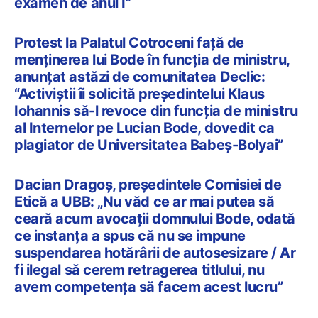
examen de anul I”
Protest la Palatul Cotroceni față de
menținerea lui Bode în funcția de ministru,
anunțat astăzi de comunitatea Declic:
“Activiștii îi solicită președintelui Klaus
Iohannis să-l revoce din funcția de ministru
al Internelor pe Lucian Bode, dovedit ca
plagiator de Universitatea Babeș-Bolyai”
Dacian Dragoș, președintele Comisiei de
Etică a UBB: „Nu văd ce ar mai putea să
ceară acum avocații domnului Bode, odată
ce instanța a spus că nu se impune
suspendarea hotărârii de autosesizare / Ar
fi ilegal să cerem retragerea titlului, nu
avem competența să facem acest lucru”