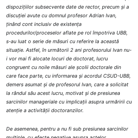
dispozițiilor subsecvente date de rector, precum și a
discuției avute cu domnul profesor Adrian Ivan,
ținând cont inclusiv de existența
procedurilor/proceselor aflate pe rol împotriva UBB,
s-au luat o serie de măsuri cu referire la această
situație. Astfel, în următorii 2 ani profesorului Ivan nu-
i vor mai fi alocate locuri de doctorat, lucru
congruent cu noile măsuri ale școlii doctorale din
care face parte, cu informarea și acordul CSUD-UBB,
demers asumat și de profesorul Ivan, care a solicitat
la rândul său acest lucru, motivat și de presiunea
sarcinilor manageriale cu implicații asupra urmăririi cu
atenție a activității doctoranzilor.
De asemenea, pentru a nu fi sub presiunea sarcinilor
multiple, cu efecte negative asupra actelor