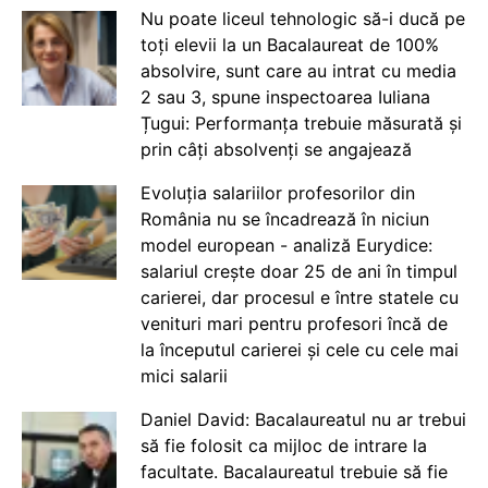
Nu poate liceul tehnologic să-i ducă pe
toți elevii la un Bacalaureat de 100%
absolvire, sunt care au intrat cu media
2 sau 3, spune inspectoarea Iuliana
Țugui: Performanța trebuie măsurată și
prin câți absolvenți se angajează
Evoluția salariilor profesorilor din
România nu se încadrează în niciun
model european - analiză Eurydice:
salariul crește doar 25 de ani în timpul
carierei, dar procesul e între statele cu
venituri mari pentru profesori încă de
la începutul carierei și cele cu cele mai
mici salarii
Daniel David: Bacalaureatul nu ar trebui
să fie folosit ca mijloc de intrare la
facultate. Bacalaureatul trebuie să fie