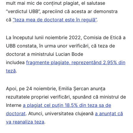
mult mai mic de conținut plagiat, el salutase
“verdictul UBB”, apreciind că acesta ar demonstra
că
“teza mea de doctorat este în regulă”
.
La începutul lunii noiembrie 2022, Comisia de Etică a
UBB constata, în urma unor verificări, că teza de
doctorat a ministrului Lucian Bode
includea
fragmente plagiate, reprezentând 2,95% din
teză
.
Apoi, pe 24 noiembrie, Emilia Șercan anunța
rezultatele propriei verificări, spunând că ministrul de
Interne
a plagiat cel puțin 18,5% din teza sa de
doctorat
. Atunci, universitatea clujeană
a anunțat că
va reanaliza teza
.