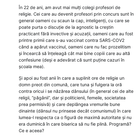
În 22 de ani, am avut mai mulți colegi profesori de
religie. Cei care au devenit profesori prin concurs sunt în
general oameni cu scaun la cap, inteligenți, cu care se
poate purta o discuție de la agnostic la creștin
practicant fără invective și acuzații, oameni care au fost
printre primii care s-au vaccinat contra SARS-COV2
când a apărut vaccinul, oameni care nu fac prozelitism
și încearcă să înțeleagă cât mai bine copiii care au altă
confesiune (deși e adevărat că sunt puține cazuri în
școala mea).
Și apoi au fost anii în care a suplinit ore de religie un
domn preot din comună, care tuna și fulgera la oră
contra oricui i se năzărea dânsului (în general cei de alte
religii, ”păgânii”, dar și politicienii, femeile, societatea
prea permisivă) și care deplângea vremurile bune
dinainte (dânsul nu prinsese decât comunismul) în care
lumea-l respecta ca o figură de maximă autoritate și nu
era duminică în care biserica să nu fie plină. Programă?
Ce e aceea?