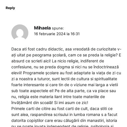
Reply
Mihaela
spune:
16 februarie 2024 la 16:31
Daca ati fost cadru didactic, asa vreodată de curiozitate v-
ați uitat pe peograma școlară, cam ce se preda la religie? E
absurd ce scrieti aici! La nicio religie, indiferent de
confesiune, nu se preda dogma si nici nu se îndoctrinează
elevii! Programele școlare au fost adaptate la viața de zi cu
zi a noastra a tuturor, sunt lectii de cultura si spiritualitate
foarte interesante si care tin de o viziune mai larga a vietii
sub toate aspectele ei! Pe de alta parte, ca va place sau
nu, religia este materia liant intre toate materiile de
învățământ din scoală! Si imi asum ce zic!
Primele carti de citire au fost carti de cult, daca stiti ce
sunt alea, raspandirea scrisului in lumba romana s a facut
datorita copiștilor care erau călugării din manastiri, istoria
nu se poate invata independent de religie, psihologia si