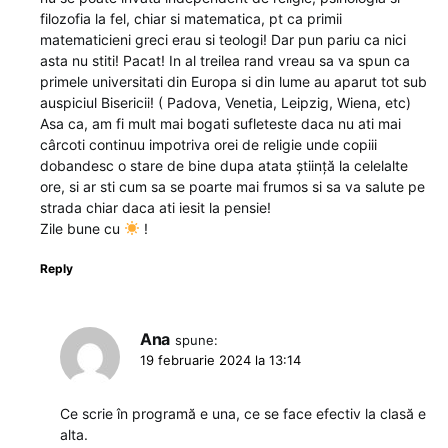
filozofia la fel, chiar si matematica, pt ca primii
matematicieni greci erau si teologi! Dar pun pariu ca nici
asta nu stiti! Pacat! In al treilea rand vreau sa va spun ca
primele universitati din Europa si din lume au aparut tot sub
auspiciul Bisericii! ( Padova, Venetia, Leipzig, Wiena, etc)
Asa ca, am fi mult mai bogati sufleteste daca nu ati mai
cârcoti continuu impotriva orei de religie unde copiii
dobandesc o stare de bine dupa atata știință la celelalte
ore, si ar sti cum sa se poarte mai frumos si sa va salute pe
strada chiar daca ati iesit la pensie!
Zile bune cu
!
Reply
Ana
spune:
19 februarie 2024 la 13:14
Ce scrie în programă e una, ce se face efectiv la clasă e
alta.