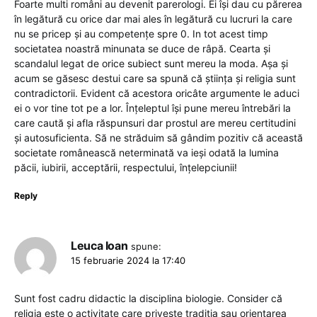
Foarte multi români au devenit parerologi. Ei își dau cu părerea
în legătură cu orice dar mai ales în legătură cu lucruri la care
nu se pricep și au competențe spre 0. In tot acest timp
societatea noastră minunata se duce de râpă. Cearta și
scandalul legat de orice subiect sunt mereu la moda. Așa și
acum se găsesc destui care sa spună că știința și religia sunt
contradictorii. Evident că acestora oricâte argumente le aduci
ei o vor tine tot pe a lor. Înțeleptul își pune mereu întrebări la
care caută și afla răspunsuri dar prostul are mereu certitudini
și autosuficienta. Să ne străduim să gândim pozitiv că această
societate românească neterminată va ieși odată la lumina
păcii, iubirii, acceptării, respectului, înțelepciunii!
Reply
Leuca Ioan
spune:
15 februarie 2024 la 17:40
Sunt fost cadru didactic la disciplina biologie. Consider că
religia este o activitate care privește tradiția sau orientarea