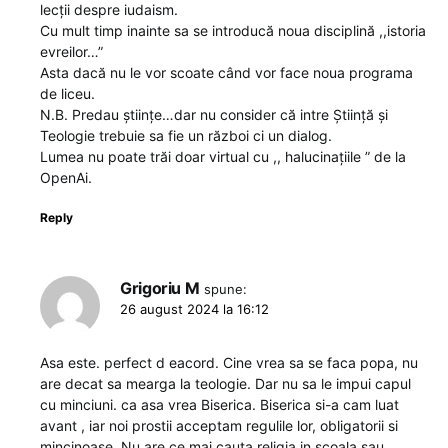
lecții despre iudaism.
Cu mult timp inainte sa se introducă noua disciplină ,,istoria
evreilor…”
Asta dacă nu le vor scoate când vor face noua programa
de liceu.
N.B. Predau științe…dar nu consider că intre Știință și
Teologie trebuie sa fie un război ci un dialog.
Lumea nu poate trăi doar virtual cu ,, halucinațiile ” de la
OpenAi.
Reply
Grigoriu M
spune:
26 august 2024 la 16:12
Asa este. perfect d eacord. Cine vrea sa se faca popa, nu
are decat sa mearga la teologie. Dar nu sa le impui capul
cu minciuni. ca asa vrea Biserica. Biserica si-a cam luat
avant , iar noi prostii acceptam regulile lor, obligatorii si
mincinoase. Nu are ce mai cauta religia in scoala sau