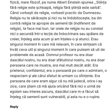
fizică, mare filozof, pe nume Albert Einstein spunea ,,Stiința
fără religie este șchioapă, religia fără știință este oarbă”.
Când vorbești de religie, vorbesti practic de Dumnezeu.
Religia nu te sărăcește și nici nu te îndobitocește, ba din
contră religia te apropie de semenii tăi (indiferent de
religie), te face mai bun. Iar orele de religie nu au constat
nici o secundă într-o lecţie de îndoctrinare sau spălare de
creier, înţeleg asta acum şi am înţeles-o şi atunci. Erau
singurul moment în care mă relaxam, în care simţeam că
învăţ ceva util şi singurul moment în care puteam să uit de
problemele de acasă. Domnul profesor nu era doar
dascălul nostru, nu era doar sfătuitorul nostru, nu era doar
persoana care ne mustra, era mai mult decât atât. Era
prietenul, confidentul, era o persoană pe care o admiram, o
respectam şi ale cărui sfaturi le urmam cu sfinţenie. Era
persoana de care eram sigur că nu mă judecă, orice i-aş
zice, care ştiam că mă ajuta oricând fără nici o urmă de
egoism sau interes ascuns, dascălul care m-a făcut să
înţeleg că oamenii sunt vulnerabili, şi asta nu e o ruşine.
Reply