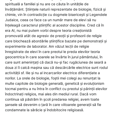
spirituală a familiei și nu are ce căuta în unitățile de
învățământ. Științele naturii reprezentate de biologie, fizică și
chimie, vin în contradicție cu dogmele bisericești și Legendele
Judaice, ceea ce face ca un număr mare de elevi să nu
înțeleagă caracterul științific al acestor discipline. Cred că în
era AI, nu mai putem vorbi despre teoria creaționistă
promovată atât de agresiv de preoții și profesorii de religie
care blochează abordările științifice bazate pe demonstrații și
experimente de laborator. Am văzut lecții de religie
înregistrate de elevi în care preotul le preda elevilor teoria
geocentrica în care soarele se învârte în jurul pământului, în
care sunt amenințați că dacă nu-și fac rugăciunea de seară a
doua zi îi calcă mașina sau că descărcările electrice sunt rodul
activității sf. Ilie și nu al incarcarilor electrice diferențiate a
norilor. La orele de biologie, foștii mei colegi au renunțat la
multe capitole de biologie generală, genetică și evoluționism
tocmai pentru a nu întra în conflict cu preotul și părinții elevilor
îndoctrinați religios, mai ales din mediul rural. Dacă vom
continua să păstrăm în școli predarea religiei, avem toate
șansele să devenim o țară în care viitoarele generații să fie
condamnate la sărăcie și îndobitocire religioasă.