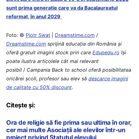
sunt prima generație care va da Bacalaureatul
reformat, în anul 2029
Foto: ©
Piotr Swat
|
Dreamstime.com
/
Dreamstime.com
sprijină educaţia din România şi
oferă gratuit imagini stock prin care
Edupedu.ro
îşi
poate ilustra articolele cât mai relevant
posibil
/
Campania Back to school oferă posibilitatea
oricărei școli, profesor sau elev să
descarce imagini
de calitate cu 50% discount
.
Citește și:
Ora de religie să fie prima sau ultima în orar,
cer mai multe Asociații ale elevilor într-un
proiect privind Statutul elevului