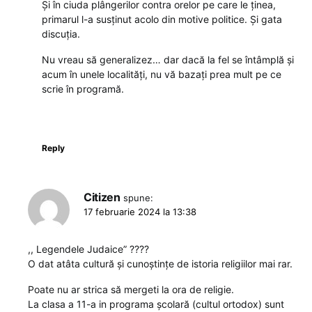
Și în ciuda plângerilor contra orelor pe care le ținea,
primarul l-a susținut acolo din motive politice. Și gata
discuția.
Nu vreau să generalizez… dar dacă la fel se întâmplă și
acum în unele localități, nu vă bazați prea mult pe ce
scrie în programă.
Reply
Citizen
spune:
17 februarie 2024 la 13:38
,, Legendele Judaice” ????
O dat atâta cultură și cunoștințe de istoria religiilor mai rar.
Poate nu ar strica să mergeti la ora de religie.
La clasa a 11-a in programa școlară (cultul ortodox) sunt