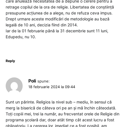
care anulează necesitatea de a depune o cerere pentru a
retrage copilul de la ora de religie. Libertatea de conștiință
presupune acțiunea de a alege, nu de refuza ceva impus.
Drept urmare aceste modificări de metodologie au bază
legală de 10 ani, decizia fiind din 2014.
Iar de la 01 februarie până la 31 decembrie sunt 11 luni,
Edupedu, nu 10.
Reply
Poli
spune:
18 februarie 2024 la 09:44
Sunt un părinte. Religios la nivel sub – mediu, în sensul că
merg la biserică de câteva ori pe an și mă închin câteodată.
Toți copiii mei, trei la număr, au frecventat orele de Religie din
programa școlară dar, doar atât timp cât acest lucru a fost
obligatoriu. La cererea lor, imediat ce a fost posibil, am