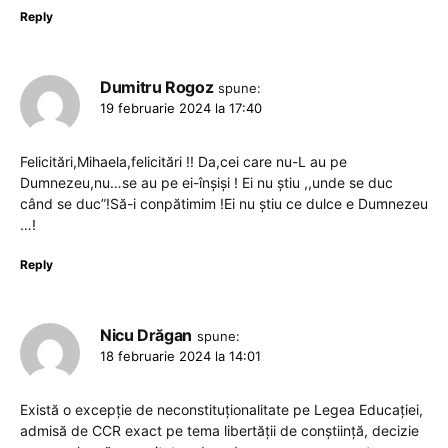
Reply
Dumitru Rogoz
spune:
19 februarie 2024 la 17:40
Felicitări,Mihaela,felicitări !! Da,cei care nu-L au pe
Dumnezeu,nu…se au pe ei-înșiși ! Ei nu știu ,,unde se duc
când se duc”!Să-i conpătimim !Ei nu știu ce dulce e Dumnezeu
…!
Reply
Nicu Drăgan
spune:
18 februarie 2024 la 14:01
Există o excepție de neconstituționalitate pe Legea Educației,
admisă de CCR exact pe tema libertății de conștiință, decizie