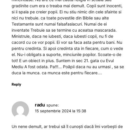
gradinite cum era o treaba mai demult. Copii sunt inocenti,
si ii spala pe creier popii. Ei nu stiu nimic din cele sfainte si
nici nu trebuie. ca toate povestile din Biblie sau alte
Testamante sunt numai falsafaslacuri. Numai de ei
inventate Trebuie sa se termine cu aceatsa mascarada.
Ministrule, daca ne iubesti, daca iubesti copii, nu fi de
cacord cu ce vor popii. Ei vor sa faca asta pentru bani. Nu
pentru credinta. Si apoi credinta sta in fiecare, cum o vede
el. Nu-i obligats a suporte, minciunile popilor. Scoate-o de
tot! E un obiect in plus. Suntem in sec 21. gata cu Evul
Mediu A fost odata. Pa!!!… Poăpii daca nu au urmasi , sa se
duca la munca. ca munca este pentru fiecare….
Reply
radu
spune:
15 septembrie 2024 la 15:38
Un nene demult, ar trebui să îl cunoști dacă îmi vorbești de