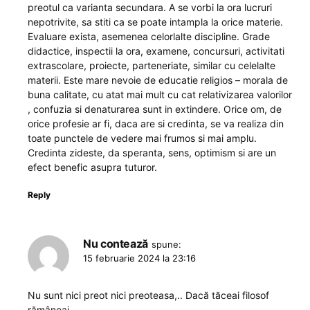
preotul ca varianta secundara. A se vorbi la ora lucruri
nepotrivite, sa stiti ca se poate intampla la orice materie.
Evaluare exista, asemenea celorlalte discipline. Grade
didactice, inspectii la ora, examene, concursuri, activitati
extrascolare, proiecte, parteneriate, similar cu celelalte
materii. Este mare nevoie de educatie religios – morala de
buna calitate, cu atat mai mult cu cat relativizarea valorilor
, confuzia si denaturarea sunt in extindere. Orice om, de
orice profesie ar fi, daca are si credinta, se va realiza din
toate punctele de vedere mai frumos si mai amplu.
Credinta zideste, da speranta, sens, optimism si are un
efect benefic asupra tuturor.
Reply
Nu contează
spune:
15 februarie 2024 la 23:16
Nu sunt nici preot nici preoteasa,.. Dacă tăceai filosof
rămâneai