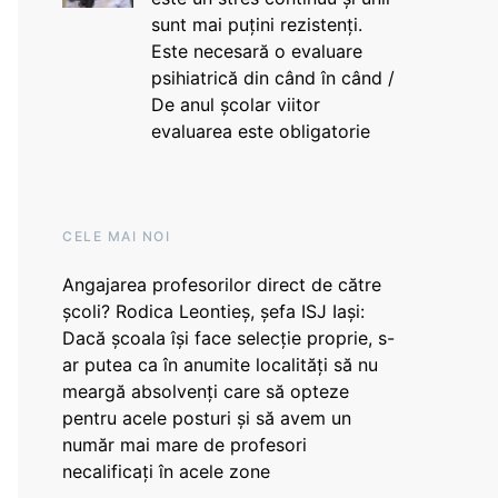
sunt mai puțini rezistenți.
Este necesară o evaluare
psihiatrică din când în când /
De anul școlar viitor
evaluarea este obligatorie
CELE MAI NOI
Angajarea profesorilor direct de către
școli? Rodica Leontieș, șefa ISJ Iași:
Dacă școala își face selecție proprie, s-
ar putea ca în anumite localități să nu
meargă absolvenți care să opteze
pentru acele posturi și să avem un
număr mai mare de profesori
necalificați în acele zone