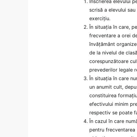
Înscrierea elevului p
scrisă a elevului sau
exercițiu.
În situaţia în care, 
frecventare a orei d
învăţământ organizea
de la nivelul de clas
corespunzătoare cult
prevederilor legale r
În situaţia în care n
un anumit cult, depus
constituirea formaţiu
efectivului minim pre
respectiv se poate fa
În cazul în care num
pentru frecventarea 