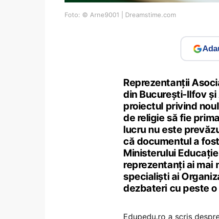
Foto: © Arne9001 | Dreamstime.com
Adau
Reprezentanții Asociaț
din București-Ilfov și
proiectul privind nou
de religie să fie prima
lucru nu este prevăzu
că documentul a fost d
Ministerului Educației
reprezentanți ai mai 
specialiști ai Organiz
dezbateri cu peste o 
Edupedu.ro a scris despre