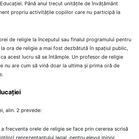
a Educației. Până anul trecut unitățile de învățământ
ent propriu activitățile copiilor care nu participă la
orei de religie la începutul sau finalul programului pentru
i la ora de religie a mai fost dezbătută în spațiul public,
 ca acest lucru să se întâmple. Un profesor de religie
e nu are cum să vină doar la ultima și prima oră de
e.
ucației
i, alin. 2 prevede:
 a frecventa orele de religie se face prin cererea scrisă
nților/ reprezentantului legal, pentru elevul minor.