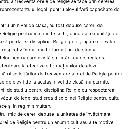
entru a frecventa orele de religie se face prin cererea
 reprezentantului legal, pentru elevul fără capacitate de
pentru un nivel de clasă, au fost depuse cereri de
e Religie pentru mai multe culte, conducerea unităţii de
ză predarea disciplinei Religie prin gruparea elevilor
ă respectiv în mai multe formaţiuni de studiu,
elor pentru care există solicitări, cu respectarea
eferitoare la efectivele formaţiunilor de elevi.
umărul solicitărilor de frecventare a orei de Religie pentru
e de elevii de la acelaşi nivel de clasă, nu permite
nii de studiu pentru disciplina Religie cu respectarea
văzut de lege, studierea disciplinei Religie pentru cultul
ce şi în regim simultan.
ărul mic de cereri depuse la unitatea de învăţământ
orei de Religie pentru un anumit cult sau alte motive