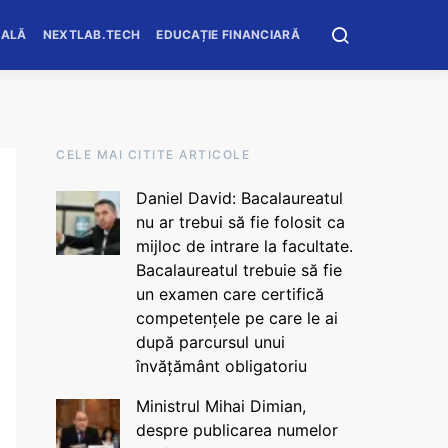
OALĂ
NEXTLAB.TECH
EDUCAȚIE FINANCIARĂ
CELE MAI CITITE ARTICOLE
Daniel David: Bacalaureatul
nu ar trebui să fie folosit ca
mijloc de intrare la facultate.
Bacalaureatul trebuie să fie
un examen care certifică
competențele pe care le ai
după parcursul unui
învățământ obligatoriu
Ministrul Mihai Dimian,
despre publicarea numelor