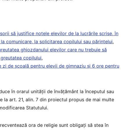
orii să justifice notele elevilor de la lucrările scrise, în
la comunicare, la solicitarea copilului sau părintelui
,
greutatea ghiozdanului elevilor care nu trebuie să
greutatea copilului
,
e zi de școală pentru elevii de gimnaziu și 6 ore pentru
oduce în orarul unității de învățământ la începutul sau
ie la art. 21, alin. 7 din proiectul propus de mai multe
modificarea Statutului.
frecventează ora de religie sunt obligați să stea în