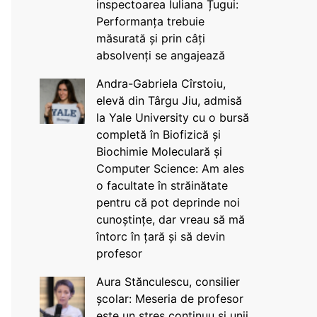
inspectoarea Iuliana Țugui:
Performanța trebuie
măsurată și prin câți
absolvenți se angajează
Andra-Gabriela Cîrstoiu,
elevă din Târgu Jiu, admisă
la Yale University cu o bursă
completă în Biofizică și
Biochimie Moleculară și
Computer Science: Am ales
o facultate în străinătate
pentru că pot deprinde noi
cunoștințe, dar vreau să mă
întorc în țară și să devin
profesor
Aura Stănculescu, consilier
școlar: Meseria de profesor
este un stres continuu și unii