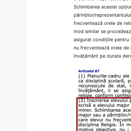
Schimbarea acestei opțiuni
părinților/reprezentantului
frecventează orele de relig
mod similar se procedează 
asigurat condițiile pentru
nu frecventează orele de r
învățământ pe durata derulă