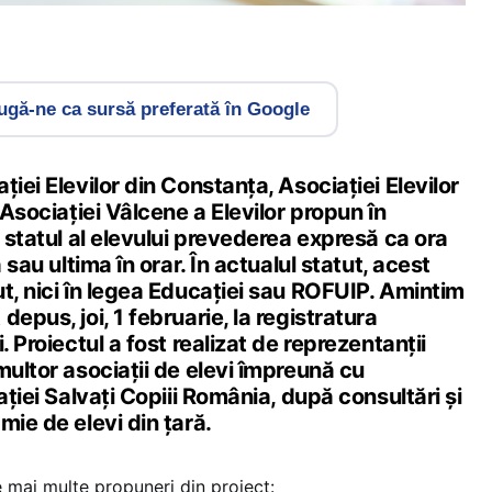
gă-ne ca sursă preferată în Google
iei Elevilor din Constanța, Asociației Elevilor
 Asociației Vâlcene a Elevilor propun în
l statul al elevului prevederea expresă ca ora
 sau ultima în orar. În actualul statut, acest
t, nici în legea Educației sau ROFUIP. Amintim
epus, joi, 1 februarie, la registratura
. Proiectul a fost realizat de reprezentanții
multor asociații de elevi împreună cu
ației Salvați Copiii România, după consultări și
mie de elevi din țară.
 mai multe propuneri din proiect: