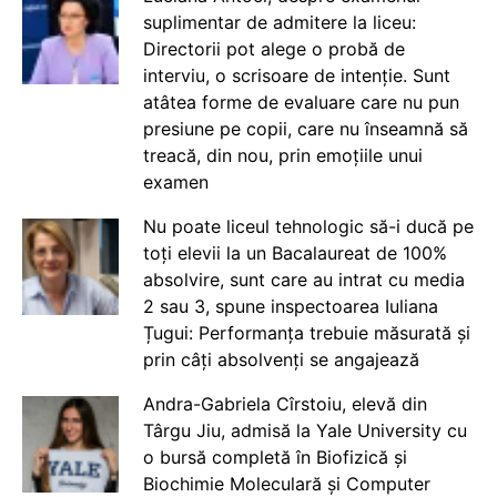
suplimentar de admitere la liceu:
Directorii pot alege o probă de
interviu, o scrisoare de intenție. Sunt
atâtea forme de evaluare care nu pun
presiune pe copii, care nu înseamnă să
treacă, din nou, prin emoțiile unui
examen
Nu poate liceul tehnologic să-i ducă pe
toți elevii la un Bacalaureat de 100%
absolvire, sunt care au intrat cu media
2 sau 3, spune inspectoarea Iuliana
Țugui: Performanța trebuie măsurată și
prin câți absolvenți se angajează
Andra-Gabriela Cîrstoiu, elevă din
Târgu Jiu, admisă la Yale University cu
o bursă completă în Biofizică și
Biochimie Moleculară și Computer