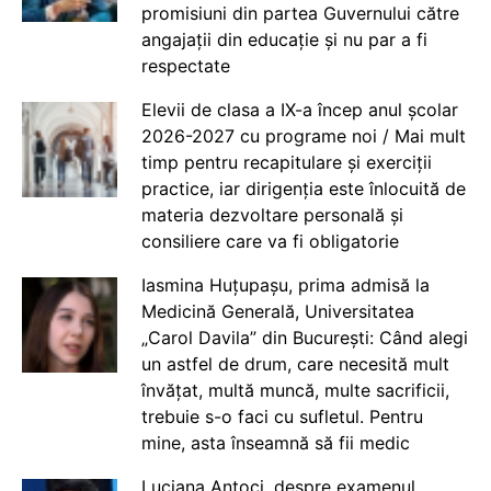
promisiuni din partea Guvernului către
angajații din educație și nu par a fi
respectate
Elevii de clasa a IX-a încep anul școlar
2026-2027 cu programe noi / Mai mult
timp pentru recapitulare și exerciții
practice, iar dirigenția este înlocuită de
materia dezvoltare personală și
consiliere care va fi obligatorie
Iasmina Huțupașu, prima admisă la
Medicină Generală, Universitatea
„Carol Davila” din București: Când alegi
un astfel de drum, care necesită mult
învățat, multă muncă, multe sacrificii,
trebuie s-o faci cu sufletul. Pentru
mine, asta înseamnă să fii medic
Luciana Antoci, despre examenul