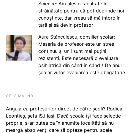
Science: Am ales o facultate în
străinătate pentru că pot deprinde noi
cunoștințe, dar vreau să mă întorc în
țară și să devin profesor
Aura Stănculescu, consilier școlar:
Meseria de profesor este un stres
continuu și unii sunt mai puțini
rezistenți. Este necesară o evaluare
psihiatrică din când în când / De anul
școlar viitor evaluarea este obligatorie
CELE MAI NOI
Angajarea profesorilor direct de către școli? Rodica
Leontieș, șefa ISJ Iași: Dacă școala își face selecție
proprie, s-ar putea ca în anumite localități să nu
meargă absolvenți care să opteze pentru acele