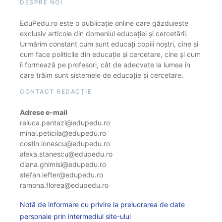
DESPRE NOI
EduPedu.ro este o publicație online care găzduiește
exclusiv articole din domeniul educației și cercetării.
Urmărim constant cum sunt educați copiii noștri, cine și
cum face politicile din educație și cercetare, cine și cum
îi formează pe profesori, cât de adecvate la lumea în
care trăim sunt sistemele de educație și cercetare.
CONTACT REDACȚIE
Adrese e-mail
raluca.pantazi@edupedu.ro
mihai.peticila@edupedu.ro
costin.ionescu@edupedu.ro
alexa.stanescu@edupedu.ro
diana.ghimisi@edupedu.ro
stefan.lefter@edupedu.ro
ramona.florea@edupedu.ro
Notă de informare cu privire la prelucrarea de date
personale prin intermediul site-ului