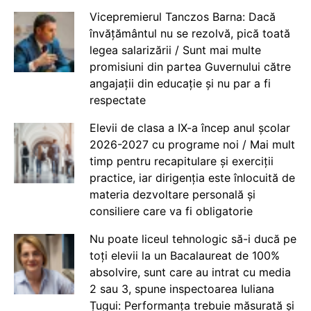
Vicepremierul Tanczos Barna: Dacă
învățământul nu se rezolvă, pică toată
legea salarizării / Sunt mai multe
promisiuni din partea Guvernului către
angajații din educație și nu par a fi
respectate
Elevii de clasa a IX-a încep anul școlar
2026-2027 cu programe noi / Mai mult
timp pentru recapitulare și exerciții
practice, iar dirigenția este înlocuită de
materia dezvoltare personală și
consiliere care va fi obligatorie
Nu poate liceul tehnologic să-i ducă pe
toți elevii la un Bacalaureat de 100%
absolvire, sunt care au intrat cu media
2 sau 3, spune inspectoarea Iuliana
Țugui: Performanța trebuie măsurată și