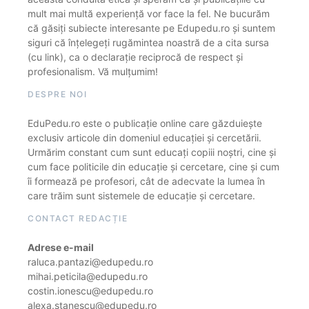
mult mai multă experiență vor face la fel. Ne bucurăm
că găsiți subiecte interesante pe Edupedu.ro și suntem
siguri că înțelegeți rugămintea noastră de a cita sursa
(cu link), ca o declarație reciprocă de respect și
profesionalism. Vă mulțumim!
DESPRE NOI
EduPedu.ro este o publicație online care găzduiește
exclusiv articole din domeniul educației și cercetării.
Urmărim constant cum sunt educați copiii noștri, cine și
cum face politicile din educație și cercetare, cine și cum
îi formează pe profesori, cât de adecvate la lumea în
care trăim sunt sistemele de educație și cercetare.
CONTACT REDACȚIE
Adrese e-mail
raluca.pantazi@edupedu.ro
mihai.peticila@edupedu.ro
costin.ionescu@edupedu.ro
alexa.stanescu@edupedu.ro