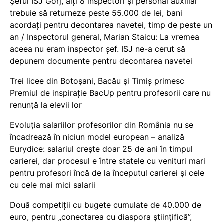
Șeful ISJ Gorj, alți 8 inspectori și personal auxiliar
trebuie să returneze peste 55.000 de lei, bani
acordați pentru decontarea navetei, timp de peste un
an / Inspectorul general, Marian Staicu: La vremea
aceea nu eram inspector șef. ISJ ne-a cerut să
depunem documente pentru decontarea navetei
Trei licee din Botoșani, Bacău și Timiș primesc
Premiul de inspirație BacUp pentru profesorii care nu
renunță la elevii lor
Evoluția salariilor profesorilor din România nu se
încadrează în niciun model european – analiză
Eurydice: salariul crește doar 25 de ani în timpul
carierei, dar procesul e între statele cu venituri mari
pentru profesori încă de la începutul carierei și cele
cu cele mai mici salarii
Două competiții cu bugete cumulate de 40.000 de
euro, pentru „conectarea cu diaspora științifică”,