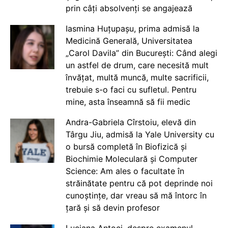
prin câți absolvenți se angajează
Iasmina Huțupașu, prima admisă la
Medicină Generală, Universitatea
„Carol Davila” din București: Când alegi
un astfel de drum, care necesită mult
învățat, multă muncă, multe sacrificii,
trebuie s-o faci cu sufletul. Pentru
mine, asta înseamnă să fii medic
Andra-Gabriela Cîrstoiu, elevă din
Târgu Jiu, admisă la Yale University cu
o bursă completă în Biofizică și
Biochimie Moleculară și Computer
Science: Am ales o facultate în
străinătate pentru că pot deprinde noi
cunoștințe, dar vreau să mă întorc în
țară și să devin profesor
Luciana Antoci, despre examenul