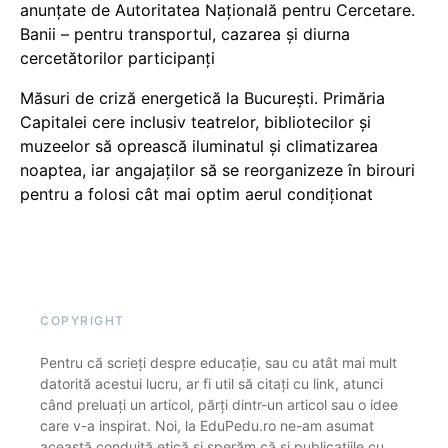
anunțate de Autoritatea Națională pentru Cercetare.
Banii – pentru transportul, cazarea și diurna
cercetătorilor participanți
Măsuri de criză energetică la București. Primăria
Capitalei cere inclusiv teatrelor, bibliotecilor și
muzeelor să oprească iluminatul și climatizarea
noaptea, iar angajaților să se reorganizeze în birouri
pentru a folosi cât mai optim aerul condiționat
COPYRIGHT
Pentru că scrieți despre educație, sau cu atât mai mult
datorită acestui lucru, ar fi util să citați cu link, atunci
când preluați un articol, părți dintr-un articol sau o idee
care v-a inspirat. Noi, la EduPedu.ro ne-am asumat
această conduită etică și sperăm că și publicațiile cu