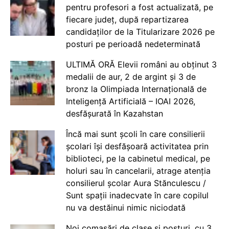
pentru profesori a fost actualizată, pe
fiecare județ, după repartizarea
candidaților de la Titularizare 2026 pe
posturi pe perioadă nedeterminată
ULTIMĂ ORĂ Elevii români au obținut 3
medalii de aur, 2 de argint și 3 de
bronz la Olimpiada Internațională de
Inteligență Artificială – IOAI 2026,
desfășurată în Kazahstan
Încă mai sunt școli în care consilierii
școlari își desfășoară activitatea prin
biblioteci, pe la cabinetul medical, pe
holuri sau în cancelarii, atrage atenția
consilierul școlar Aura Stănculescu /
Sunt spații inadecvate în care copilul
nu va destăinui nimic niciodată
Noi comasări de clase și posturi, cu 3