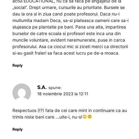
actul EDUCATIONAL, nu ca sa faca pe angajatul de la
„social”. Drept urmare, cursurile au prioritate. Bursele se
dau la ora si in ziua cand poate profesorul. Daca nu-i
multumita madam Deca, sa-si plateasca oameni care sa-i
slujeasca pe plantatie pe bani. Pana una alta, impartirea
burselor de catre scoala si profesori este inca una din
muncile voluntare, evident neremunerate, puse in carca
profesorului. Asa ca ciocul mic si ziceti merci ca directorii
si-au gasit fraieri sa faca acest lucru pe de-a moaca.
Reply
S.A.
spune:
18 noiembrie 2023 la 12:11
Respectuos (!?) fata de cei care mint in continuare ca au
trimis niste bani care …uite-i, nu-s!
Reply