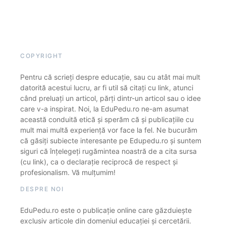
COPYRIGHT
Pentru că scrieți despre educație, sau cu atât mai mult
datorită acestui lucru, ar fi util să citați cu link, atunci
când preluați un articol, părți dintr-un articol sau o idee
care v-a inspirat. Noi, la EduPedu.ro ne-am asumat
această conduită etică și sperăm că și publicațiile cu
mult mai multă experiență vor face la fel. Ne bucurăm
că găsiți subiecte interesante pe Edupedu.ro și suntem
siguri că înțelegeți rugămintea noastră de a cita sursa
(cu link), ca o declarație reciprocă de respect și
profesionalism. Vă mulțumim!
DESPRE NOI
EduPedu.ro este o publicație online care găzduiește
exclusiv articole din domeniul educației și cercetării.