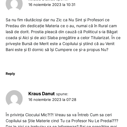
16 noiembrie 2023 la 10:31
Sa nu fim răutăcioși dar nu Zic ca Nu Sint și Profesori ce
Predau din dedicație Materia ce o au, numai că în Rural cam
lasă de dorit. Prostia pleacă din cauză că Politicul s-ia Băgat
coada și Aici și de aici Slaba pregătire a celor Titularizat. În ce
privește Bursă de Merit este a Copilului și știind că au Venit
Bani este și El dornic să își Cumpere ce și-a propus Nu?
Reply
Kraus Danut
spune:
16 noiembrie 2023 la 07:28
În privința Ciocului Mic?!?! Vreau sa va Întreb Cum sa ceri
Copilului sa Știe Materie cind Tu ca Profesor Nu Le Predai???
Dar le zici ca trebuiau sa se Informeze? Pai ce pregătire mai