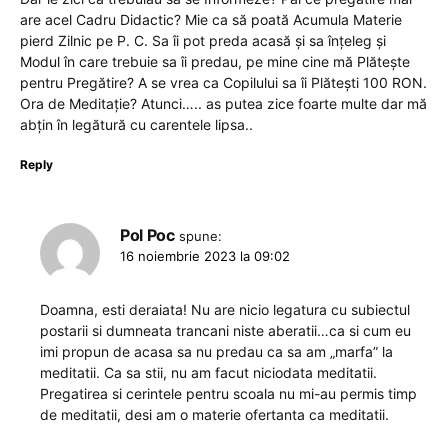
are acel Cadru Didactic? Mie ca să poată Acumula Materie
pierd Zilnic pe P. C. Sa îi pot preda acasă și sa înțeleg și
Modul în care trebuie sa îi predau, pe mine cine mă Plătește
pentru Pregătire? A se vrea ca Copilului sa îi Plătești 100 RON.
Ora de Meditație? Atunci….. as putea zice foarte multe dar mă
abțin în legătură cu carentele lipsa..
Reply
Pol Poc
spune:
16 noiembrie 2023 la 09:02
Doamna, esti deraiata! Nu are nicio legatura cu subiectul
postarii si dumneata trancani niste aberatii…ca si cum eu
imi propun de acasa sa nu predau ca sa am „marfa” la
meditatii. Ca sa stii, nu am facut niciodata meditatii.
Pregatirea si cerintele pentru scoala nu mi-au permis timp
de meditatii, desi am o materie ofertanta ca meditatii.