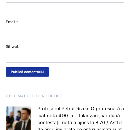
Email
*
Sit web
CELE MAI CITITE ARTICOLE
Profesorul Petruț Rizea: O profesoară a
luat nota 4.90 la Titularizare, iar după
contestații nota a ajuns la 8.70 / Astfel
de erori îmi arată ce entuziasmați sunt