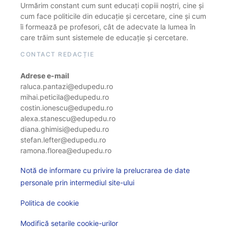
Urmărim constant cum sunt educați copiii noștri, cine și
cum face politicile din educație și cercetare, cine și cum
îi formează pe profesori, cât de adecvate la lumea în
care trăim sunt sistemele de educație și cercetare.
CONTACT REDACȚIE
Adrese e-mail
raluca.pantazi@edupedu.ro
mihai.peticila@edupedu.ro
costin.ionescu@edupedu.ro
alexa.stanescu@edupedu.ro
diana.ghimisi@edupedu.ro
stefan.lefter@edupedu.ro
ramona.florea@edupedu.ro
Notă de informare cu privire la prelucrarea de date
personale prin intermediul site-ului
Politica de cookie
Modifică setarile cookie-urilor