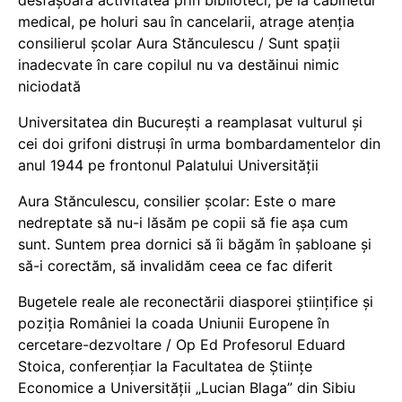
medical, pe holuri sau în cancelarii, atrage atenția
consilierul școlar Aura Stănculescu / Sunt spații
inadecvate în care copilul nu va destăinui nimic
niciodată
Universitatea din București a reamplasat vulturul și
cei doi grifoni distruși în urma bombardamentelor din
anul 1944 pe frontonul Palatului Universității
Aura Stănculescu, consilier școlar: Este o mare
nedreptate să nu-i lăsăm pe copii să fie așa cum
sunt. Suntem prea dornici să îi băgăm în șabloane și
să-i corectăm, să invalidăm ceea ce fac diferit
Bugetele reale ale reconectării diasporei științifice și
poziția României la coada Uniunii Europene în
cercetare-dezvoltare / Op Ed Profesorul Eduard
Stoica, conferențiar la Facultatea de Științe
Economice a Universității „Lucian Blaga” din Sibiu