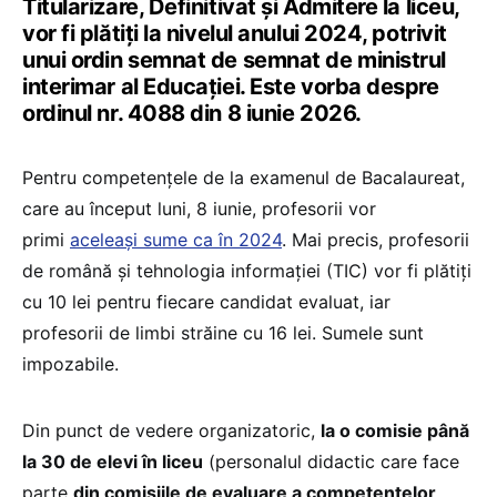
Titularizare, Definitivat și Admitere la liceu,
vor fi plătiți la nivelul anului 2024, potrivit
unui ordin semnat de semnat de ministrul
interimar al Educației. Este vorba despre
ordinul nr. 4088 din 8 iunie 2026.
Pentru competențele de la examenul de Bacalaureat,
care au început luni, 8 iunie, profesorii vor
primi
aceleași sume ca în 2024
. Mai precis, profesorii
de română și tehnologia informației (TIC) vor fi plătiți
cu 10 lei pentru fiecare candidat evaluat, iar
profesorii de limbi străine cu 16 lei. Sumele sunt
impozabile.
Din punct de vedere organizatoric,
la o comisie până
la 30 de elevi în liceu
(personalul didactic care face
parte
din comisiile de evaluare a competențelor