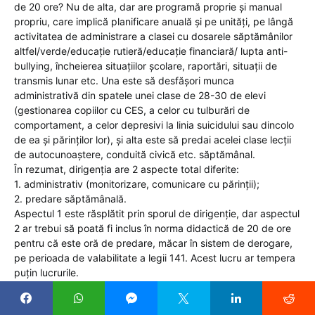
de 20 ore? Nu de alta, dar are programă proprie și manual
propriu, care implică planificare anuală și pe unități, pe lângă
activitatea de administrare a clasei cu dosarele săptămânilor
altfel/verde/educație rutieră/educație financiară/ lupta anti-
bullying, încheierea situațiilor școlare, raportări, situații de
transmis lunar etc. Una este să desfășori munca
administrativă din spatele unei clase de 28-30 de elevi
(gestionarea copiilor cu CES, a celor cu tulburări de
comportament, a celor depresivi la linia suicidului sau dincolo
de ea și părinților lor), și alta este să predai acelei clase lecții
de autocunoaștere, conduită civică etc. săptămânal.
În rezumat, dirigenția are 2 aspecte total diferite:
1. administrativ (monitorizare, comunicare cu părinții);
2. predare săptămânală.
Aspectul 1 este răsplătit prin sporul de dirigenție, dar aspectul
2 ar trebui să poată fi inclus în norma didactică de 20 de ore
pentru că este oră de predare, măcar în sistem de derogare,
pe perioada de valabilitate a legii 141. Acest lucru ar tempera
puțin lucrurile.