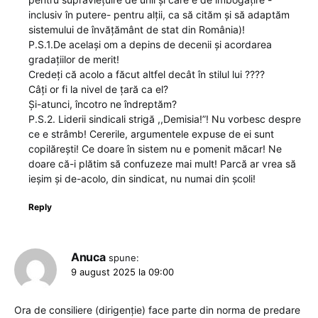
inclusiv în putere- pentru alții, ca să cităm și să adaptăm
sistemului de învățământ de stat din România)!
P.S.1.De același om a depins de decenii și acordarea
gradațiilor de merit!
Credeți că acolo a făcut altfel decât în stilul lui ????
Câți or fi la nivel de țară ca el?
Și-atunci, încotro ne îndreptăm?
P.S.2. Liderii sindicali strigă ,,Demisia!”! Nu vorbesc despre
ce e strâmb! Cererile, argumentele expuse de ei sunt
copilărești! Ce doare în sistem nu e pomenit măcar! Ne
doare că-i plătim să confuzeze mai mult! Parcă ar vrea să
ieșim și de-acolo, din sindicat, nu numai din școli!
Reply
Anuca
spune:
9 august 2025 la 09:00
Ora de consiliere (dirigenție) face parte din norma de predare