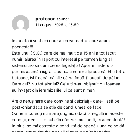
profesor
spune:
11 august 2025 la 15:59
Inspectorii sunt cei care au creat cadrul care acum
pocnește!!!!
Este unul ( S.C.) care de mai mult de 15 ani a tot făcut
numiri aiurea în raport cu interesul pe termen lung al
sistemului-asa cum cerea legislația! Apoi, ministerul a
permis asumări isj, iar acum…nimeni nu își asumă! El e tot la
butoane, își freacă mâinile că va împărți bucați de pâine!
Oare cui? Nu tot alor lui? Ceilalți s-au obișnuit cu foamea,
au învățat din ierarhizarile lui că sunt nimeni!
Are o nerușinare care convine și celorlalți- care-l lasă pe
post-chiar dacă se știe de când lumea ce face!
Oamenii corecți nu mai ajung niciodată la regulă in aceste
condiții, deci sistemul e în cădere- nu liberă, ci accentuată!
In plus, se măiestrește o conduită de șpagă ( una ce se dă
pentru supraviețuire de unii și care e de îmbogățire -