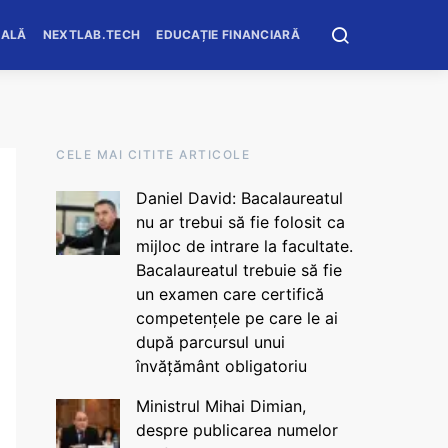
OALĂ
NEXTLAB.TECH
EDUCAȚIE FINANCIARĂ
CELE MAI CITITE ARTICOLE
Daniel David: Bacalaureatul
nu ar trebui să fie folosit ca
mijloc de intrare la facultate.
Bacalaureatul trebuie să fie
un examen care certifică
competențele pe care le ai
după parcursul unui
învățământ obligatoriu
Ministrul Mihai Dimian,
despre publicarea numelor