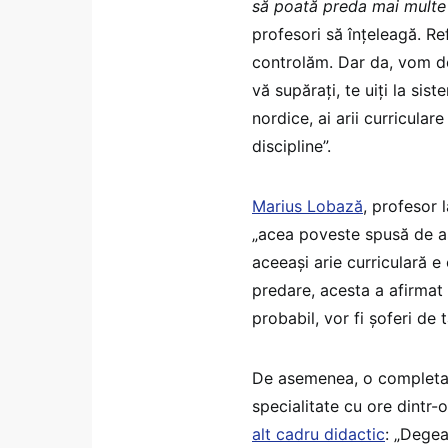
să poată preda mai multe d
profesori să înțeleagă. Re
controlăm. Dar da, vom des
vă supărați, te uiți la sist
nordice, ai arii curricular
discipline”.
Marius Lobază
, profesor 
„acea poveste spusă de așa
aceeași arie curriculară e
predare, acesta a afirmat 
probabil, vor fi șoferi de 
De asemenea, o completar
specialitate cu ore dintr-o
alt cadru didactic
: „Degea