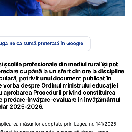
gă-ne ca sursă preferată în Google
și școlile profesionale din mediul rural își pot
dare cu până la un sfert din ore la discipline
iculară, potrivit unui document publicat în
te vorba despre Ordinul ministrului educației
 aprobarea Procedurii privind constituirea
e predare-învățare-evaluare în învățământul
colar 2025-2026.
plicarea măsurilor adoptate prin Legea nr. 141/2025
i fiscal-bugetare prevede, cunoscută drept Legea