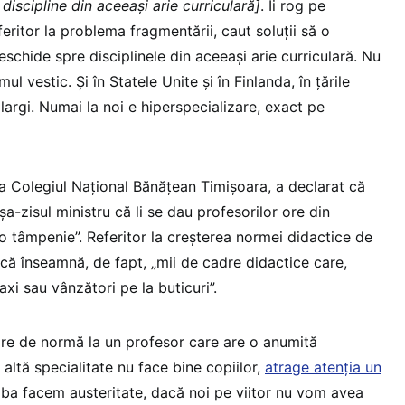
iscipline din aceeași arie curriculară]
. Îi rog pe
feritor la problema fragmentării, caut soluții să o
chide spre disciplinele din aceeași arie curriculară. Nu
emul vestic. Și în Statele Unite și în Finlanda, în țările
e largi. Numai la noi e hiperspecializare, exact pe
la Colegiul Naţional Bănăţean Timişoara, a declarat că
-zisul ministru că li se dau profesorilor ore din
 o tâmpenie”. Referitor la creșterea normei didactice de
că înseamnă, de fapt, „mii de cadre didactice care,
taxi sau vânzători pe la buticuri”.
e de normă la un profesor care are o anumită
 altă specialitate nu face bine copiilor,
atrage atenția un
ba facem austeritate, dacă noi pe viitor nu vom avea