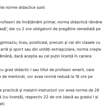
ile norme didactice sunt:
 profesori de învățământ primar, norma didactică rămâne
asă”, dar cu 2 ore obligatorii de pregătire remedială pe
gimnaziu, liceu, postliceal, precum și cei din clasele cu
artă și sport sau din unități extrașcolare, norma crește
ămână, dacă aceștia au cel puțin licență în cariera
cu grad didactic I sau titlul de profesor emerit, care
e de mentorat, vor avea normă redusă la 18 ore pe
re practică și maiștrii-instructori vor avea norme de 26
(cu licență), respectiv 22 de ore (dacă au gradul I și
at)