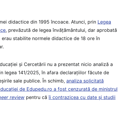
mei didactice din 1995 încoace. Atunci, prin
Legea
ice
, prevăzută de legea învățământului, dar aprobată
, erau stabilite normele didactice de 18 ore în
r.
ucației și Cercetării nu a prezentat nicio analiză a
n legea 141/2025, în afara declarațiilor făcute de
eșirile sale publice. În schimb,
analiza solicitată
e Educației de Edupedu.ro a fost cenzurată de ministrul
peer review
pentru că
îi contrazicea cu date și studii