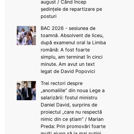
august / Când încep
ședințele de repartizare pe
posturi
BAC 2026 - sesiunea de
toamnă. Absolvent de liceu,
după examenul oral la Limba
română: A fost foarte
simplu, am terminat în cinci
minute. Am avut un text
legat de David Popovici
Trei rectori despre
„anomaliile” din noua Lege a
salarizării: fostul ministru
Daniel David, surprins de
proiectul „care nu respectă
nimic din ce știam” / Marian
Preda: Prin promovări foarte
mulți ajung să ia mai puțini