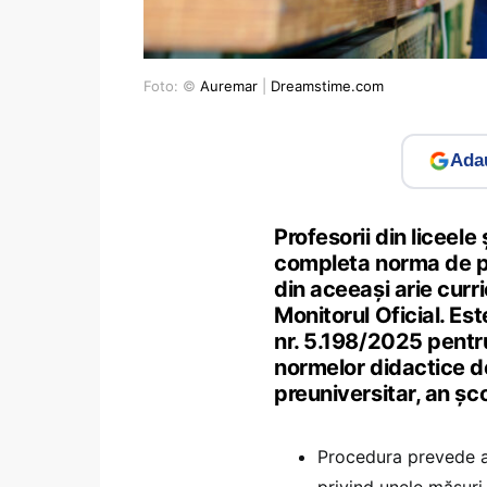
Foto: ©
Auremar
|
Dreamstime.com
Adau
Profesorii din liceele 
completa norma de pre
din aceeași arie curr
Monitorul Oficial. Es
nr. 5.198/2025 pentru
normelor didactice d
preuniversitar, an ș
Procedura prevede a
privind unele măsur