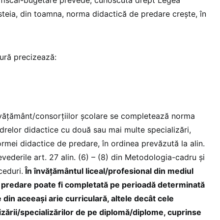
esteia, din toamna, norma didactică de predare crește, în
dură precizează:
 învățământ/consorțiilor școlare se completează norma
drelor didactice cu două sau mai multe specializări,
rmei didactice de predare, în ordinea prevăzută la alin.
evederile art. 27 alin. (6) – (8) din Metodologia-cadru și
ceduri.
În învățământul liceal/profesional din mediul
e predare poate fi completată pe perioadă determinată
ne din aceeași arie curriculară, altele decât cele
zării/specializărilor de pe diplomă/diplome, cuprinse