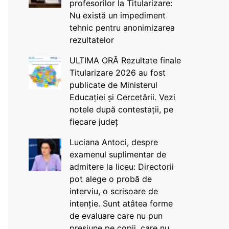
profesorilor la Titularizare:
Nu există un impediment
tehnic pentru anonimizarea
rezultatelor
ULTIMA ORĂ Rezultate finale
Titularizare 2026 au fost
publicate de Ministerul
Educației și Cercetării. Vezi
notele după contestații, pe
fiecare județ
Luciana Antoci, despre
examenul suplimentar de
admitere la liceu: Directorii
pot alege o probă de
interviu, o scrisoare de
intenție. Sunt atâtea forme
de evaluare care nu pun
presiune pe copii, care nu