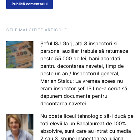
CELE MAI CITITE ARTICOLE
Șeful ISJ Gorj, alți 8 inspectori și
personal auxiliar trebuie să returneze
peste 55.000 de lei, bani acordați
pentru decontarea navetei, timp de
peste un an / Inspectorul general,
Marian Staicu: La vremea aceea nu
eram inspector șef. ISJ ne-a cerut să
depunem documente pentru
decontarea navetei
Nu poate liceul tehnologic să-i ducă pe
toți elevii la un Bacalaureat de 100%
absolvire, sunt care au intrat cu media
2 sau 3, spune inspectoarea Iuliana