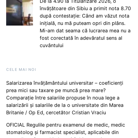
De la 4.90 la Titularizare 2026, o
învățătoare din Sibiu a primit nota 8.70
după contestație: Când am văzut nota
inițială, nu mă puteam opri din plâns.
Mi-am dat seama că lucrarea mea nu a
fost corectată în adevăratul sens al
cuvântului
CELE MAI NOI
Salarizarea învățământului universitar – coeficienți
prea mici sau taxare pe muncă prea mare?
Comparație între salariile propuse în noua lege a
salarizării și salariile de la o universitate din Marea
Britanie / Op Ed, cercetător Cristian Vraciu
OFICIAL Regulile pentru examenul de medic, medic
stomatolog și farmacist specialist, aplicabile din