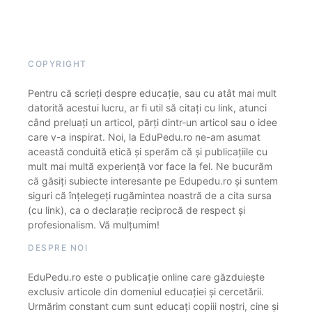
COPYRIGHT
Pentru că scrieți despre educație, sau cu atât mai mult
datorită acestui lucru, ar fi util să citați cu link, atunci
când preluați un articol, părți dintr-un articol sau o idee
care v-a inspirat. Noi, la EduPedu.ro ne-am asumat
această conduită etică și sperăm că și publicațiile cu
mult mai multă experiență vor face la fel. Ne bucurăm
că găsiți subiecte interesante pe Edupedu.ro și suntem
siguri că înțelegeți rugămintea noastră de a cita sursa
(cu link), ca o declarație reciprocă de respect și
profesionalism. Vă mulțumim!
DESPRE NOI
EduPedu.ro este o publicație online care găzduiește
exclusiv articole din domeniul educației și cercetării.
Urmărim constant cum sunt educați copiii noștri, cine și