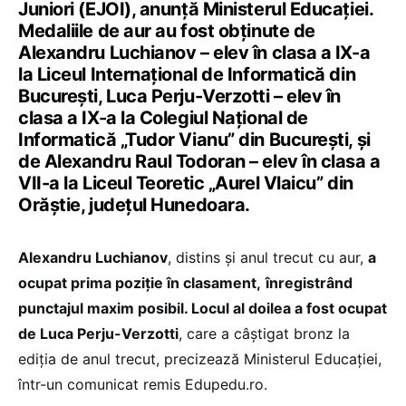
Juniori (EJOI), anunță Ministerul Educației.
Medaliile de aur au fost obținute de
Alexandru Luchianov – elev în clasa a IX-a
la Liceul Internațional de Informatică din
Bucureşti, Luca Perju-Verzotti – elev în
clasa a IX-a la Colegiul Național de
Informatică „Tudor Vianu” din Bucureşti, și
de Alexandru Raul Todoran – elev în clasa a
VII-a la Liceul Teoretic „Aurel Vlaicu” din
Orăștie, județul Hunedoara.
Alexandru Luchianov
, distins și anul trecut cu aur,
a
ocupat prima poziție în clasament,
înregistrând
punctajul maxim posibil. Locul al doilea a fost ocupat
de Luca Perju-Verzotti
, care a câștigat bronz la
ediția de anul trecut, precizează Ministerul Educației,
într-un comunicat remis Edupedu.ro.