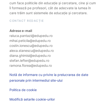
cum face politicile din educație și cercetare, cine și cum
îi formează pe profesori, cât de adecvate la lumea în
care trăim sunt sistemele de educație și cercetare.
CONTACT REDACȚIE
Adrese e-mail
raluca.pantazi@edupedu.ro
mihai.peticila@edupedu.ro
costin.ionescu@edupedu.ro
alexa.stanescu@edupedu.ro
diana.ghimisi@edupedu.ro
stefan.lefter@edupedu.ro
ramona.florea@edupedu.ro
Notă de informare cu privire la prelucrarea de date
personale prin intermediul site-ului
Politica de cookie
Modifică setarile cookie-urilor