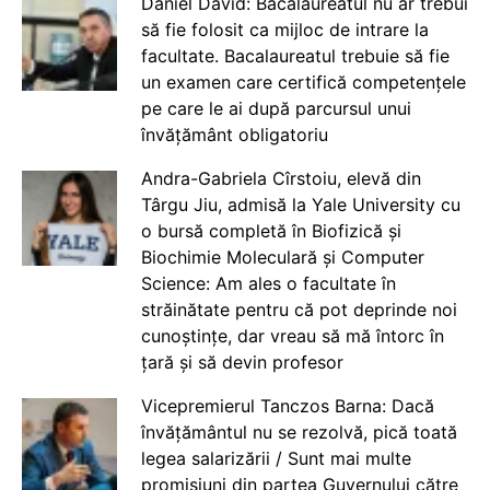
Daniel David: Bacalaureatul nu ar trebui
să fie folosit ca mijloc de intrare la
facultate. Bacalaureatul trebuie să fie
un examen care certifică competențele
pe care le ai după parcursul unui
învățământ obligatoriu
Andra-Gabriela Cîrstoiu, elevă din
Târgu Jiu, admisă la Yale University cu
o bursă completă în Biofizică și
Biochimie Moleculară și Computer
Science: Am ales o facultate în
străinătate pentru că pot deprinde noi
cunoștințe, dar vreau să mă întorc în
țară și să devin profesor
Vicepremierul Tanczos Barna: Dacă
învățământul nu se rezolvă, pică toată
legea salarizării / Sunt mai multe
promisiuni din partea Guvernului către