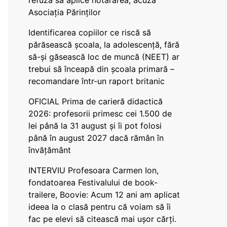
refuză să aplice hotărârea, acuză
Asociația Părinților
Identificarea copiilor ce riscă să
părăsească școala, la adolescență, fără
să-și găsească loc de muncă (NEET) ar
trebui să înceapă din școala primară –
recomandare într-un raport britanic
OFICIAL Prima de carieră didactică
2026: profesorii primesc cei 1.500 de
lei până la 31 august și îi pot folosi
până în august 2027 dacă rămân în
învățământ
INTERVIU Profesoara Carmen Ion,
fondatoarea Festivalului de book-
trailere, Boovie: Acum 12 ani am aplicat
ideea la o clasă pentru că voiam să îi
fac pe elevi să citească mai ușor cărți.