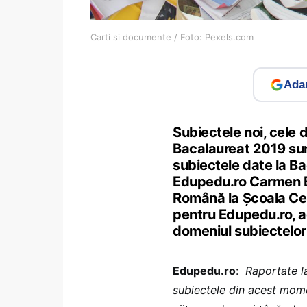
Carti si documente / Foto: Pexels.com
Adau
Subiectele noi, cele 
Bacalaureat 2019 sun
subiectele date la Ba
Edupedu.ro Carmen Bo
Română la Școala Cent
pentru Edupedu.ro, ac
domeniul subiectelo
Edupedu.ro
:
Raportate l
subiectele din acest mome