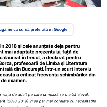
gă-ne ca sursă preferată în Google
din 2018 și cele anunțate deja pentru
t mai adaptate prezentului, față de
calaureat în trecut, a declarat pentru
rza, profesoară de Limba și Literatura
rală din București. Într-un scurt interviu
easta a criticat frecvența schimbărilor din
r de examen.
a viața de adult pe care urmează să o aibă elevul,
nt (2018-2019) vi se par mai corelate cu necesitățile