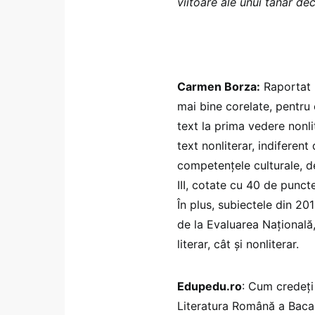
viitoare ale unui tânăr de
Carmen Borza:
Raportat l
mai bine corelate, pentru
text la prima vedere nonli
text nonliterar, indiferent
competențele culturale, de 
III, cotate cu 40 de puncte
În plus, subiectele din 20
de la Evaluarea Națională, 
literar, cât și nonliterar.
Edupedu.ro
: Cum credeți
Literatura Română a Bacala