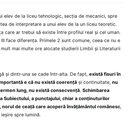
i elev de la liceu tehnologic, secția de mecanici, spre
ea de interpretare a unui elev de la un liceu teoretic.
 care ar trebui să existe între profilul real și cel uman.
 III face diferența. Primele 2 sunt comune, ceea ce nu e
mult mai multe ore alocate studierii Limbii și Literaturii
gă și dintr-una se cade într-alta. De fapt,
există fisuri în
 importantă e că nu există coerență
și continuitate,
nu
e termen lung, nu există consecvență
.
Schimbarea
a Subiectului, a punctajului, chiar a conținuturilor
pt, norul de ceață care acoperă învățământul românesc
,
 ieșire spre lumină.