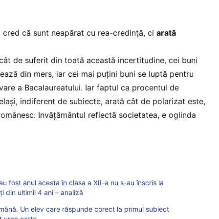
u cred că sunt neapărat cu rea-credință, ci
arată
cât de suferit din toată această incertitudine, cei buni
tează din mers, iar cei mai puțini buni se luptă pentru
are a Bacalaureatului. Iar faptul ca procentul de
ași, indiferent de subiecte, arată cât de polarizat este,
românesc. Invățământul reflectă societatea, e oglinda
u fost anul acesta în clasa a XII-a nu s-au înscris la
 din ultimii 4 ani – analiză
nă. Un elev care răspunde corect la primul subiect
it vreo carte