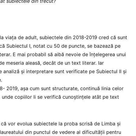
cât subiectele din trecut?
a viața de adult, subiectele din 2018-2019 cred că sunt
 că Subiectul I, notat cu 50 de puncte, se bazează pe
terar. E mai probabil să aibă nevoie de înțelegerea unui
 de meseria aleasă, decât de un text literar. Iar
analiză și interpretare sunt verificate pe Subiectul II și
.
18- 2019, așa cum sunt structurate, continuă linia celor
unde copiilor li se verifică cunoștințele atât pe text
 că vor evolua subiectele la proba scrisă de Limba și
ureatului din punctul de vedere al dificultății pentru