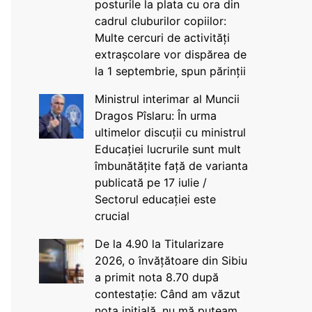
posturile la plata cu ora din
cadrul cluburilor copiilor:
Multe cercuri de activități
extrașcolare vor dispărea de
la 1 septembrie, spun părinții
Ministrul interimar al Muncii
Dragos Pîslaru: În urma
ultimelor discuții cu ministrul
Educației lucrurile sunt mult
îmbunătățite față de varianta
publicată pe 17 iulie /
Sectorul educației este
crucial
De la 4.90 la Titularizare
2026, o învățătoare din Sibiu
a primit nota 8.70 după
contestație: Când am văzut
nota inițială, nu mă puteam