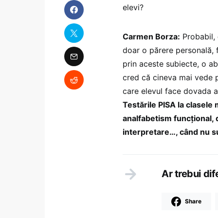
elevi?
Carmen Borza:
Probabil,
doar o părere personală, 
prin aceste subiecte, o ab
cred că cineva mai vede p
care elevul face dovada ab
Testările PISA la clasele 
analfabetism funcțional,
interpretare…, când nu sun
Ar trebui dife
Share