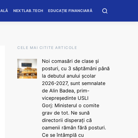
OALĂ
NEXTLAB.TECH
EDUCAȚIE FINANCIARĂ
CELE MAI CITITE ARTICOLE
Noi comasări de clase și
posturi, cu 3 săptămâni până
la debutul anului școlar
2026-2027, sunt semnalate
de Alin Badea, prim-
vicepreședinte USLI
Gorj: Ministerul o comite
grav de tot. Ne sună
directorii disperați că
oamenii rămân fără posturi.
Ce se întâmplă cu