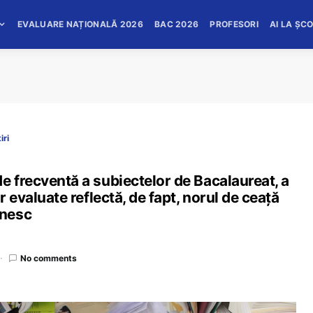
EVALUARE NAȚIONALĂ 2026
BAC 2026
PROFESORI
AI LA ȘC
iri
e frecventă a subiectelor de Bacalaureat, a
r evaluate reflectă, de fapt, norul de ceață
ânesc
No comments