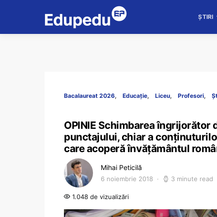
ȘTIRI
Bacalaureat 2026
Educație
Liceu
Profesori
Șt
OPINIE Schimbarea îngrijorător d
punctajului, chiar a conținuturilo
care acoperă învățământul rom
Mihai Peticilă
6 noiembrie 2018
3 minute read
1.048 de vizualizări