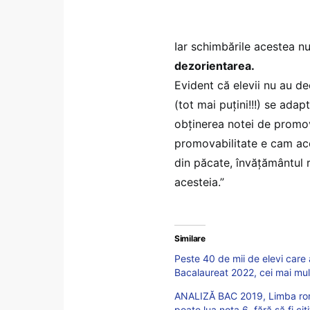
Iar schimbările acestea n
dezorientarea.
Evident că elevii nu au de
(tot mai puțini!!!) se adap
obținerea notei de promov
promovabilitate e cam acel
din păcate, învățământul 
acesteia.”
Similare
Peste 40 de mii de elevi care a
Bacalaureat 2022, cei mai mulți
ANALIZĂ BAC 2019, Limba româ
poate lua nota 6, fără să fi cit