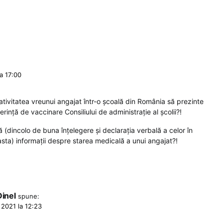
a 17:00
ativitatea vreunui angajat într-o școală din România să prezinte
rință de vaccinare Consiliului de administrație al școlii?!
 (dincolo de buna înțelegere și declarația verbală a celor în
ta) informații despre starea medicală a unui angajat?!
inel
spune:
 2021 la 12:23