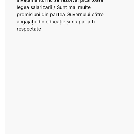
învățământul nu se rezolvă, pică toată
legea salarizării / Sunt mai multe
promisiuni din partea Guvernului către
angajații din educație și nu par a fi
respectate