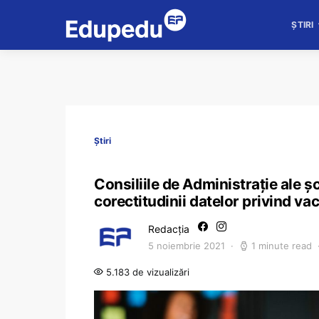
ȘTIRI
Știri
Consiliile de Administrație ale șco
corectitudinii datelor privind va
Redacția
5 noiembrie 2021
1 minute read
5.183 de vizualizări