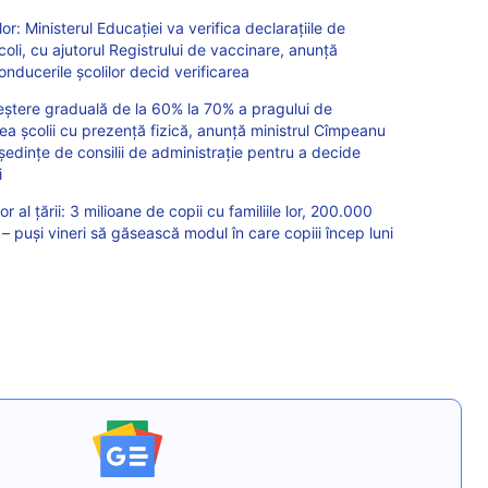
or: Ministerul Educației va verifica declarațiile de
coli, cu ajutorul Registrului de vaccinare, anunță
onducerile școlilor decid verificarea
eștere graduală de la 60% la 70% a pragului de
ea școlii cu prezență fizică, anunță ministrul Cîmpeanu
 ședințe de consilii de administrație pentru a decide
i
or al țării: 3 milioane de copii cu familiile lor, 200.000
i – puși vineri să găsească modul în care copiii încep luni