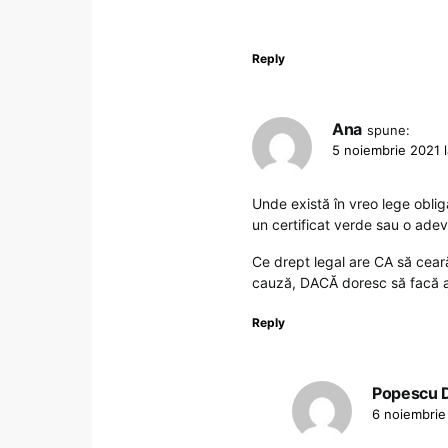
Reply
Ana
spune:
5 noiembrie 2021 l
Unde există în vreo lege oblig
un certificat verde sau o adeve
Ce drept legal are CA să ceară
cauză, DACĂ doresc să facă as
Reply
Popescu D
6 noiembrie