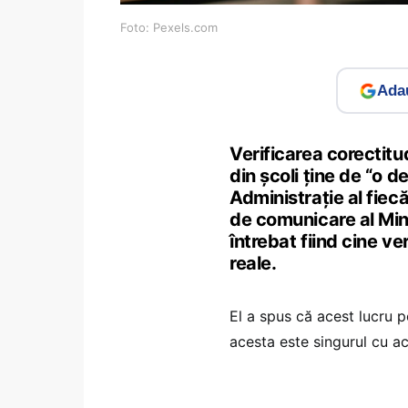
Foto: Pexels.com
Adau
Verificarea corectitu
din școli ține de “o de
Administrație al fiecă
de comunicare al Mini
întrebat fiind cine v
reale.
El a spus că acest lucru p
acesta este singurul cu ac