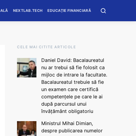
OALĂ
NEXTLAB.TECH
EDUCAȚIE FINANCIARĂ
CELE MAI CITITE ARTICOLE
Daniel David: Bacalaureatul
nu ar trebui să fie folosit ca
mijloc de intrare la facultate.
Bacalaureatul trebuie să fie
un examen care certifică
competențele pe care le ai
după parcursul unui
învățământ obligatoriu
Ministrul Mihai Dimian,
despre publicarea numelor