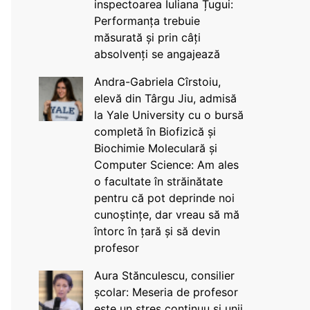
inspectoarea Iuliana Țugui:
Performanța trebuie
măsurată și prin câți
absolvenți se angajează
Andra-Gabriela Cîrstoiu,
elevă din Târgu Jiu, admisă
la Yale University cu o bursă
completă în Biofizică și
Biochimie Moleculară și
Computer Science: Am ales
o facultate în străinătate
pentru că pot deprinde noi
cunoștințe, dar vreau să mă
întorc în țară și să devin
profesor
Aura Stănculescu, consilier
școlar: Meseria de profesor
este un stres continuu și unii