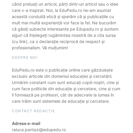
când preluați un articol, părți dintr-un articol sau o idee
care v-a inspirat. Noi, la EduPedu.ro ne-am asumat
această conduită etică și sperăm că și publicațiile cu
mult mai multă experiență vor face la fel. Ne bucurăm
că găsiți subiecte interesante pe Edupedu.ro și suntem
siguri că înțelegeți rugămintea noastră de a cita sursa
(cu link), ca o declarație reciprocă de respect și
profesionalism. Vă mulțumim!
DESPRE NOI
EduPedu.ro este o publicație online care găzduiește
exclusiv articole din domeniul educației și cercetării.
Urmărim constant cum sunt educați copiii noștri, cine și
cum face politicile din educație și cercetare, cine și cum
îi formează pe profesori, cât de adecvate la lumea în
care trăim sunt sistemele de educație și cercetare.
CONTACT REDACȚIE
Adrese e-mail
raluca.pantazi@edupedu.ro