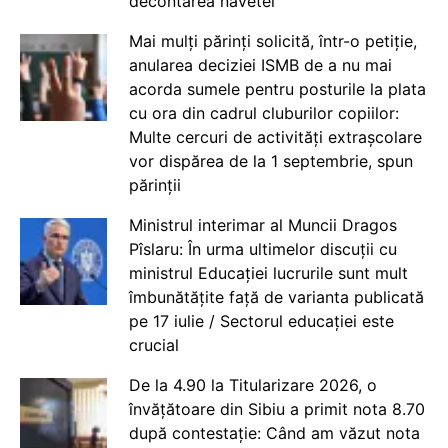
decontarea navetei
Mai mulți părinți solicită, într-o petiție,
anularea deciziei ISMB de a nu mai
acorda sumele pentru posturile la plata
cu ora din cadrul cluburilor copiilor:
Multe cercuri de activități extrașcolare
vor dispărea de la 1 septembrie, spun
părinții
Ministrul interimar al Muncii Dragos
Pîslaru: În urma ultimelor discuții cu
ministrul Educației lucrurile sunt mult
îmbunătățite față de varianta publicată
pe 17 iulie / Sectorul educației este
crucial
De la 4.90 la Titularizare 2026, o
învățătoare din Sibiu a primit nota 8.70
după contestație: Când am văzut nota