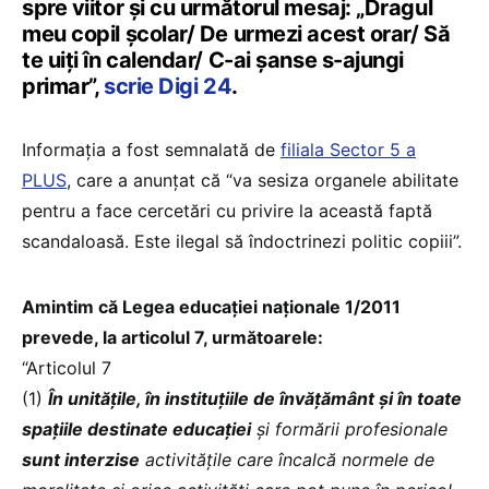
spre viitor și cu următorul mesaj: „Dragul
meu copil școlar/ De urmezi acest orar/ Să
te uiți în calendar/ C-ai șanse s-ajungi
primar”,
scrie Digi 24
.
Informația a fost semnalată de
filiala Sector 5 a
PLUS
, care a anunțat că “va sesiza organele abilitate
pentru a face cercetări cu privire la această faptă
scandaloasă. Este ilegal să îndoctrinezi politic copiii”.
Amintim că Legea educației naționale 1/2011
prevede, la articolul 7, următoarele:
“Articolul 7
(1)
În unitățile, în instituțiile de învățământ și în toate
spațiile destinate educației
și formării profesionale
sunt interzise
activitățile care încalcă normele de