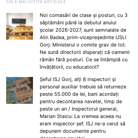
CELE MAI CITITE ARTICOLE
Noi comasări de clase și posturi, cu 3
săptămâni până la debutul anului
școlar 2026-2027, sunt semnalate de
Alin Badea, prim-vicepreședinte USLI
Gorj: Ministerul o comite grav de tot.
Ne sună directorii disperați că oamenii
rămân fără posturi. Ce se întâmplă cu
învățătorii, cu educatorii?
Șeful ISJ Gorj, alți 8 inspectori și
personal auxiliar trebuie să returneze
peste 55.000 de lei, bani acordați
pentru decontarea navetei, timp de
peste un an / Inspectorul general,
Marian Staicu: La vremea aceea nu
eram inspector șef. ISJ ne-a cerut să
depunem documente pentru