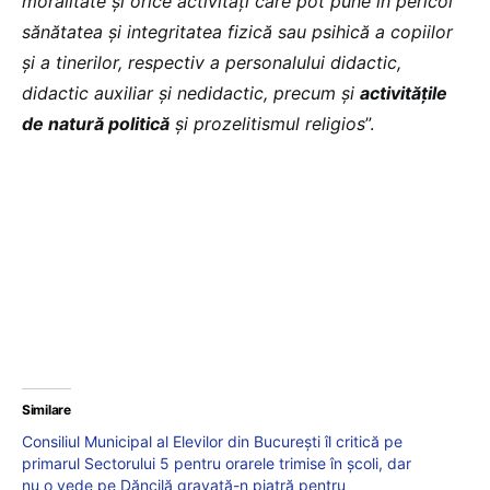
moralitate și orice activități care pot pune în pericol
sănătatea și integritatea fizică sau psihică a copiilor
și a tinerilor, respectiv a personalului didactic,
didactic auxiliar și nedidactic, precum și
activitățile
de natură politică
și prozelitismul religios
”.
Similare
Consiliul Municipal al Elevilor din București îl critică pe
primarul Sectorului 5 pentru orarele trimise în școli, dar
nu o vede pe Dăncilă gravată-n piatră pentru