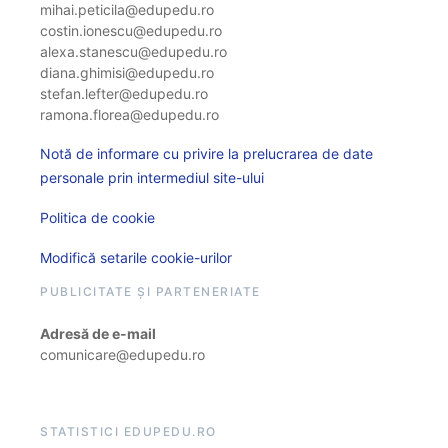
mihai.peticila@edupedu.ro
costin.ionescu@edupedu.ro
alexa.stanescu@edupedu.ro
diana.ghimisi@edupedu.ro
stefan.lefter@edupedu.ro
ramona.florea@edupedu.ro
Notă de informare cu privire la prelucrarea de date
personale prin intermediul site-ului
Politica de cookie
Modifică setarile cookie-urilor
PUBLICITATE ȘI PARTENERIATE
Adresă de e-mail
comunicare@edupedu.ro
STATISTICI EDUPEDU.RO