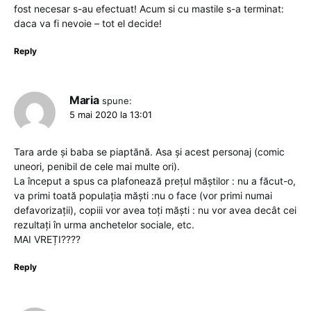
fost necesar s-au efectuat! Acum si cu mastile s-a terminat:
daca va fi nevoie – tot el decide!
Reply
Maria
spune:
5 mai 2020 la 13:01
Tara arde și baba se piaptănă. Asa și acest personaj (comic
uneori, penibil de cele mai multe ori).
La început a spus ca plafonează prețul măștilor : nu a făcut-o,
va primi toată populația măști :nu o face (vor primi numai
defavorizații), copiii vor avea toți măști : nu vor avea decât cei
rezultați în urma anchetelor sociale, etc.
MAI VREȚI????
Reply