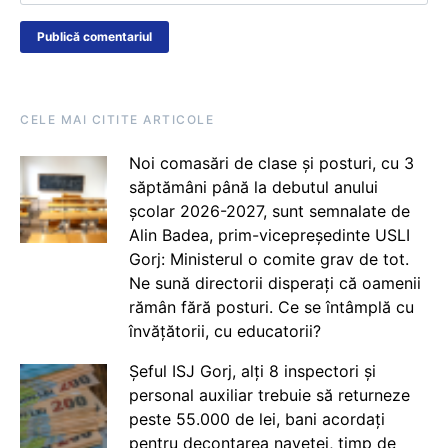
CELE MAI CITITE ARTICOLE
Noi comasări de clase și posturi, cu 3
săptămâni până la debutul anului
școlar 2026-2027, sunt semnalate de
Alin Badea, prim-vicepreședinte USLI
Gorj: Ministerul o comite grav de tot.
Ne sună directorii disperați că oamenii
rămân fără posturi. Ce se întâmplă cu
învățătorii, cu educatorii?
Șeful ISJ Gorj, alți 8 inspectori și
personal auxiliar trebuie să returneze
peste 55.000 de lei, bani acordați
pentru decontarea navetei, timp de