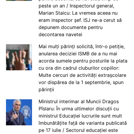
peste un an / Inspectorul general,
Marian Staicu: La vremea aceea nu
eram inspector șef. ISJ ne-a cerut să
depunem documente pentru
decontarea navetei
Mai mulți părinți solicită, într-o petiție,
anularea deciziei ISMB de a nu mai
acorda sumele pentru posturile la plata
cu ora din cadrul cluburilor copiilor:
Multe cercuri de activități extrașcolare
vor dispărea de la 1 septembrie, spun
părinții
Ministrul interimar al Muncii Dragos
Pîslaru: În urma ultimelor discuții cu
ministrul Educației lucrurile sunt mult
îmbunătățite față de varianta publicată
pe 17 iulie / Sectorul educației este