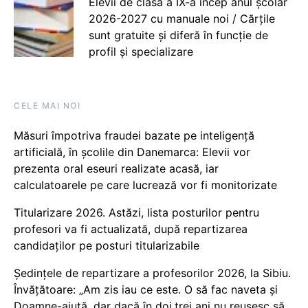
Elevii de clasa a IX-a încep anul școlar
2026-2027 cu manuale noi / Cărțile
sunt gratuite și diferă în funcție de
profil și specializare
CELE MAI NOI
Măsuri împotriva fraudei bazate pe inteligență
artificială, în școlile din Danemarca: Elevii vor
prezenta oral eseuri realizate acasă, iar
calculatoarele pe care lucrează vor fi monitorizate
Titularizare 2026. Astăzi, lista posturilor pentru
profesori va fi actualizată, după repartizarea
candidaților pe posturi titularizabile
Ședințele de repartizare a profesorilor 2026, la Sibiu.
Învățătoare: „Am zis iau ce este. O să fac naveta și
Doamne-ajută, dar dacă în doi,trei ani nu reușesc să