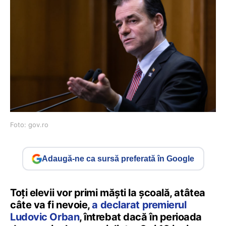
Foto: gov.ro
Adaugă-ne ca sursă preferată în Google
Toți elevii vor primi măști la școală, atâtea
câte va fi nevoie,
a declarat premierul
Ludovic Orban
, întrebat dacă în perioada