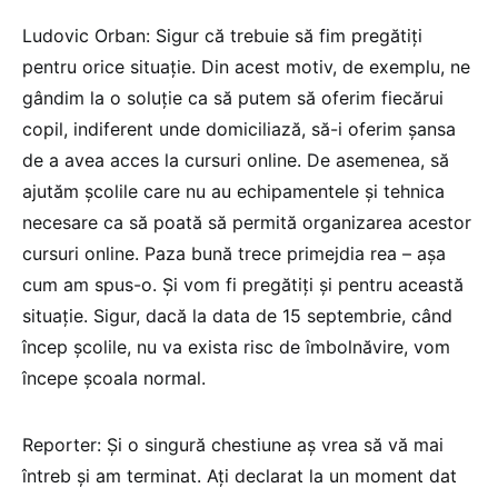
Ludovic Orban: Sigur că trebuie să fim pregătiți
pentru orice situație. Din acest motiv, de exemplu, ne
gândim la o soluție ca să putem să oferim fiecărui
copil, indiferent unde domiciliază, să-i oferim şansa
de a avea acces la cursuri online. De asemenea, să
ajutăm școlile care nu au echipamentele și tehnica
necesare ca să poată să permită organizarea acestor
cursuri online. Paza bună trece primejdia rea – așa
cum am spus-o. Şi vom fi pregătiți şi pentru această
situație. Sigur, dacă la data de 15 septembrie, când
încep școlile, nu va exista risc de îmbolnăvire, vom
începe școala normal.
Reporter: Şi o singură chestiune aș vrea să vă mai
întreb și am terminat. Ați declarat la un moment dat