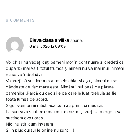
6 COMMENTS
Eleva clasa a vIII-a
spune:
6 mai 2020 la 09:09
Voi chiar nu vedeți câți oameni mor în continuare și credeți că
după 15 mai va fi totul frumos și nimeni nu va mai muri nimeni
nu se va îmbolnăvi.
Voi vreți să sustinem examenele chiar și așa , nimeni nu se
găndește ce risc mare este .Nimănui nui pasă de părere
oamenilor .Parcă cu deciziile pe care le luati trebuia sa fie
toata lumea de acord.
Sigur vom primi măști așa cum au primit și medicii.
La suceava sunt cele mai multe cazuri și vreți sa mergem sa
sustinem evaluarea .
Nici nu stiti cum invatam .
Si in plus cursurile online nu sunt !!!!