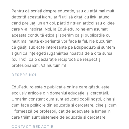
Pentru că scrieți despre educație, sau cu atât mai mult
datorită acestui lucru, ar fi util să citați cu link, atunci
când preluați un articol, părți dintr-un articol sau o idee
care v-a inspirat. Noi, la EduPedu.ro ne-am asumat
această conduită etică și sperăm că și publicațiile cu
mult mai multă experiență vor face la fel. Ne bucurăm
că găsiți subiecte interesante pe Edupedu.ro și suntem
siguri că înțelegeți rugămintea noastră de a cita sursa
(cu link), ca o declarație reciprocă de respect și
profesionalism. Vă mulțumim!
DESPRE NOI
EduPedu.ro este o publicație online care găzduiește
exclusiv articole din domeniul educației și cercetării.
Urmărim constant cum sunt educați copiii noștri, cine și
cum face politicile din educație și cercetare, cine și cum
îi formează pe profesori, cât de adecvate la lumea în
care trăim sunt sistemele de educație și cercetare.
CONTACT REDACȚIE