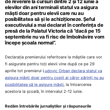
de revenire la cursuri dintre 2 și 12 iunie a
elevilor din ani terminali statul va asigura
măști doar pentru elevii care nu au
posibilitatea să și le achiziționeze. Șeful
executivului a mai declarat în conferința de
presă de la Palatul Victoria că ”dacă pe 15
septembrie nu va fi risc de îmbolnăvire vom
începe școala normal”.
Declarația premierului referitoare la măștile care vor
fi asigurate pentru toți elevii vine după ce pe 29
aprilie tot premierul L
udovic Orban declara statul va
asigura măști doar pentru copiii ai căror părinți nu au
posibilitatea să le asigure măști
, la întoarcerea
acestora la școală, în intervalul 2-12 iunie.
Redăm întrebările jurnaliștilor și răspunsurile