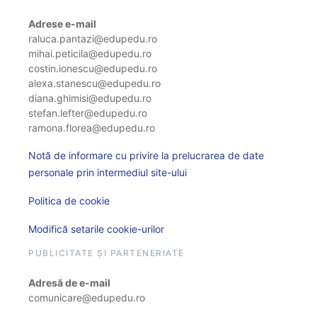
Adrese e-mail
raluca.pantazi@edupedu.ro
mihai.peticila@edupedu.ro
costin.ionescu@edupedu.ro
alexa.stanescu@edupedu.ro
diana.ghimisi@edupedu.ro
stefan.lefter@edupedu.ro
ramona.florea@edupedu.ro
Notă de informare cu privire la prelucrarea de date
personale prin intermediul site-ului
Politica de cookie
Modifică setarile cookie-urilor
PUBLICITATE ȘI PARTENERIATE
Adresă de e-mail
comunicare@edupedu.ro