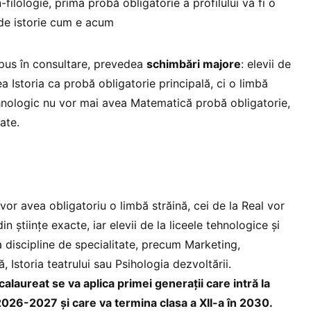
-filologie, prima probă obligatorie a profilului va fi o
c de istorie cum e acum
 pus în consultare, prevedea
schimbări majore
: elevii de
ea Istoria ca probă obligatorie principală, ci o limbă
Tehnologic nu vor mai avea Matematică probă obligatorie,
ate.
e vor avea obligatoriu o limbă străină, cei de la Real vor
n științe exacte, iar elevii de la liceele tehnologice și
 discipline de specialitate, precum Marketing,
, Istoria teatrului sau Psihologia dezvoltării.
laureat se va aplica primei generații care intră la
 2026-2027 și care va termina clasa a XII-a în 2030.