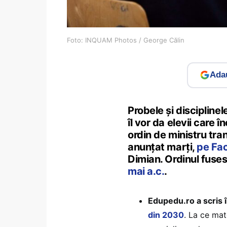
Foto: INQUAM Photos / George Călin
Adau
Probele și disciplin
îl vor da elevii care 
ordin de ministru tran
anunțat marți,
pe Fa
Dimian. Ordinul fuse
mai a.c.
.
Edupedu.ro a scris 
din 2030
. La ce mate