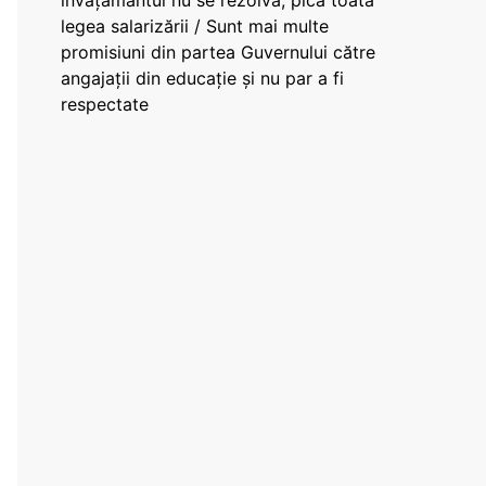
învățământul nu se rezolvă, pică toată
legea salarizării / Sunt mai multe
promisiuni din partea Guvernului către
angajații din educație și nu par a fi
respectate