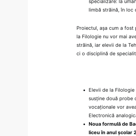
specializare: la uman
limbă străină, în lo
Proiectul, așa cum a fost
la Filologie nu vor mai av
străină, iar elevii de la 
ci o disciplină de specialit
Elevii de la Filologi
susține două probe di
vocaționale vor avea
Electronică analogică
Noua formulă de Baca
liceu în anul școlar