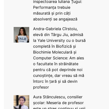
inspectoarea Iuliana Țugui:
Performanța trebuie
măsurată și prin câți
absolvenți se angajează
Andra-Gabriela Cîrstoiu,
elevă din Târgu Jiu, admisă
la Yale University cu o bursă
completă în Biofizică și
Biochimie Moleculară și
Computer Science: Am ales
o facultate în străinătate
pentru că pot deprinde noi
cunoștințe, dar vreau să mă
întorc în țară și să devin
profesor
Aura Stănculescu, consilier
școlar: Meseria de profesor
este un stres continuu și unii