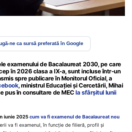
gă-ne ca sursă preferată în Google
elele examenului de Bacalaureat 2030, pe care
încep în 2026 clasa a IX-a, sunt incluse într-un
smis spre publicare în Monitorul Oficial, a
cebook
, ministrul Educației și Cercetării, Mihai
se pus în consultare de MEC
la sfârșitul lunii
în iunie 2025
cum va fi examenul de Bacalaureat nou
rii va fi examenul, în funcție de filieră, profil și