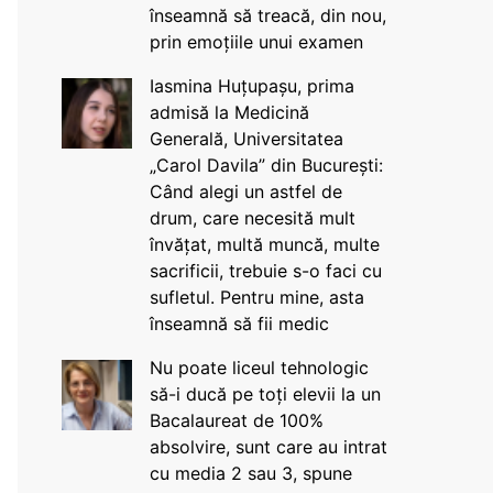
înseamnă să treacă, din nou,
prin emoțiile unui examen
Iasmina Huțupașu, prima
admisă la Medicină
Generală, Universitatea
„Carol Davila” din București:
Când alegi un astfel de
drum, care necesită mult
învățat, multă muncă, multe
sacrificii, trebuie s-o faci cu
sufletul. Pentru mine, asta
înseamnă să fii medic
Nu poate liceul tehnologic
să-i ducă pe toți elevii la un
Bacalaureat de 100%
absolvire, sunt care au intrat
cu media 2 sau 3, spune