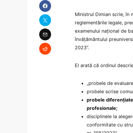
Ministrul Dimian scrie, în 
reglementările legale, pre
examenului național de bac
învățământului preunivers
2023”.
El arată că ordinul descrie
„probele de evaluare 
probele scrise comun
probele diferențiate s
profesionale;
disciplinele la aleg
conformitate cu stru
nr. 198/2023”.