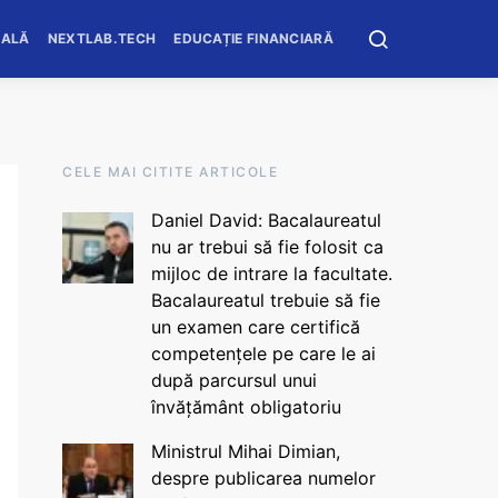
OALĂ
NEXTLAB.TECH
EDUCAȚIE FINANCIARĂ
CELE MAI CITITE ARTICOLE
Daniel David: Bacalaureatul
nu ar trebui să fie folosit ca
mijloc de intrare la facultate.
Bacalaureatul trebuie să fie
un examen care certifică
competențele pe care le ai
după parcursul unui
învățământ obligatoriu
Ministrul Mihai Dimian,
despre publicarea numelor