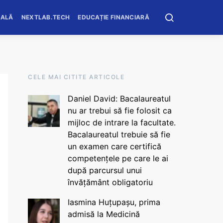
OALĂ
NEXTLAB.TECH
EDUCAȚIE FINANCIARĂ
CELE MAI CITITE ARTICOLE
Daniel David: Bacalaureatul
nu ar trebui să fie folosit ca
mijloc de intrare la facultate.
Bacalaureatul trebuie să fie
un examen care certifică
competențele pe care le ai
după parcursul unui
învățământ obligatoriu
Iasmina Huțupașu, prima
admisă la Medicină