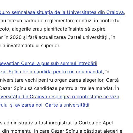
u.ro semnalase situația de la Universitatea din Craiova
,
rau într-un cadru de reglementare confuz, în contextul
colo, alegerile erau planificate înainte să expire
 în 2020 și fără actualizarea Cartei universității, în
 a învățământului superior.
Sevastian Cercel a pus sub semnul întrebării
Cezar Spînu de a candida pentru un nou mandat
, în
 universitare vechi pentru organizarea alegerilor, Cartă
 Cezar Spînu să candideze pentru al treilea mandat. În
versității din Craiova respingea o contestație ce viza
lui și avizarea noii Carte a universității
.
s administrativ a fost înregistrat la Curtea de Apel
ni din momentul în care Cezar Spînu a câștigat alegerile