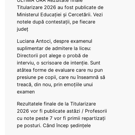
ULTIMA ORĂ Rezultate finale
Titularizare 2026 au fost publicate de
Ministerul Educației și Cercetării. Vezi
notele după contestații, pe fiecare
județ
Luciana Antoci, despre examenul
suplimentar de admitere la liceu:
Directorii pot alege o probă de
interviu, o scrisoare de intenție. Sunt
atâtea forme de evaluare care nu pun
presiune pe copii, care nu înseamnă să
treacă, din nou, prin emoțiile unui
examen
Rezultatele finale de la Titularizare
2026 vor fi publicate astăzi / Profesorii
cu note peste 7 vor fi primii repartizați
pe posturi. Când încep ședințele