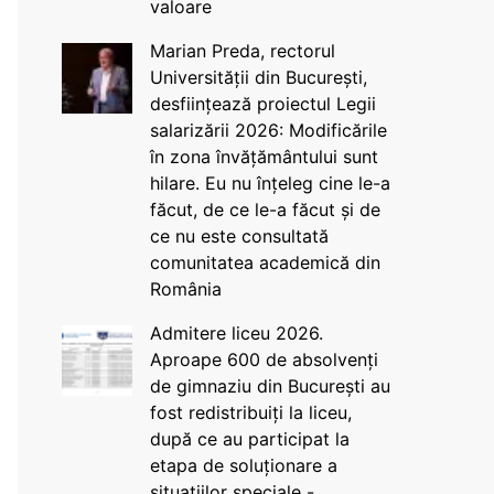
valoare
Marian Preda, rectorul
Universității din București,
desființează proiectul Legii
salarizării 2026: Modificările
în zona învățământului sunt
hilare. Eu nu înțeleg cine le-a
făcut, de ce le-a făcut și de
ce nu este consultată
comunitatea academică din
România
Admitere liceu 2026.
Aproape 600 de absolvenți
de gimnaziu din București au
fost redistribuiți la liceu,
după ce au participat la
etapa de soluționare a
situațiilor speciale -