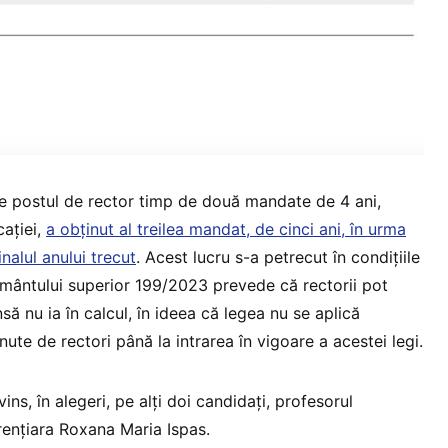
e postul de rector timp de două mandate de 4 ani,
cației,
a obținut al treilea mandat, de cinci ani, în urma
inalul anului trecut
. Acest lucru s-a petrecut în condițiile
ământului superior 199/2023 prevede că rectorii pot
 nu ia în calcul, în ideea că legea nu se aplică
nute de rectori până la intrarea în vigoare a acestei legi.
vins, în alegeri, pe alți doi candidați, profesorul
rențiara Roxana Maria Ispas.