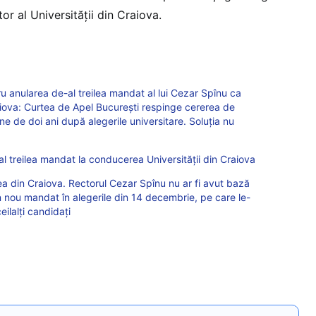
or al Universității din Craiova.
tru anularea de-al treilea mandat al lui Cezar Spînu ca
aiova: Curtea de Apel București respinge cererea de
ne de doi ani după alegerile universitare. Soluția nu
l treilea mandat la conducerea Universității din Craiova
tea din Craiova. Rectorul Cezar Spînu nu ar fi avut bază
 nou mandat în alegerile din 14 decembrie, pe care le-
eilalți candidați