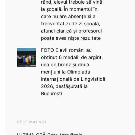
rând, elevul trebuie să vină
la școală. În momentul în
care nu are absențe și a
frecventat zi de zi școala,
atunci clar că și profesorul
poate avea niște rezultate
FOTO Elevii români au
obținut 6 medalii de argint,
una de bronz și două
mențiuni la Olimpiada
Internațională de Lingvistică
2026, desfășurată la
București
CELE MAI NOI