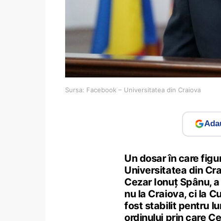
Sursa: Facebook – Universitatea din Craiova
Adau
Un dosar în care figu
Universitatea din Crai
Cezar Ionuț Spânu, a 
nu la Craiova, ci la 
fost stabilit pentru 
ordinului prin care C