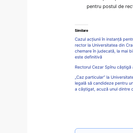
pentru postul de rect
Similare
Cazul acțiunii în instanță pen
rector la Universitatea din Cr
chemare în judecată, la mai bi
este definitivă
Rectorul Cezar Spînu câștigă a
„Caz particular“ la Universita
legală să candideze pentru un
a câștigat, acuză unul dintre c