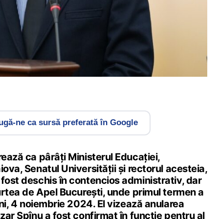
gă-ne ca sursă preferată în Google
rează ca pârâți Ministerul Educației,
ova, Senatul Universității și rectorul acesteia,
fost deschis în contencios administrativ, dar
Curtea de Apel București, unde primul termen a
luni, 4 noiembrie 2024. El vizează anularea
ezar Spînu a fost confirmat în funcție pentru al