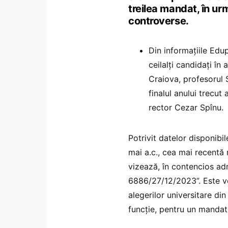
treilea mandat, în ur
controverse.
Din informațiile Edu
ceilalți candidați în
Craiova, profesorul 
finalul anului trecut 
rector Cezar Spînu.
Potrivit datelor disponibil
mai a.c., cea mai recentă 
vizează, în contencios adm
6886/27/12/2023”. Este vo
alegerilor universitare di
funcție, pentru un mandat 