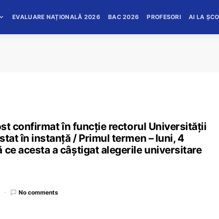
EVALUARE NAȚIONALĂ 2026
BAC 2026
PROFESORI
AI LA ȘC
st confirmat în funcție rectorul Universității
tat în instanță / Primul termen – luni, 4
 ce acesta a câștigat alegerile universitare
d
No comments