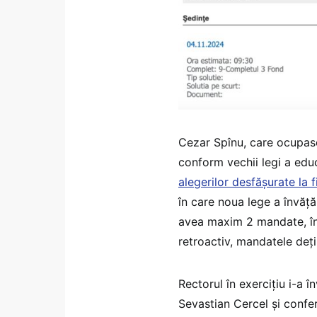
Cezar Spînu, care ocupas
conform vechii legi a edu
alegerilor desfășurate la f
în care noua lege a învăț
avea maxim 2 mandate, însă
retroactiv, mandatele deți
Rectorul în exercițiu i-a în
Sevastian Cercel și confe