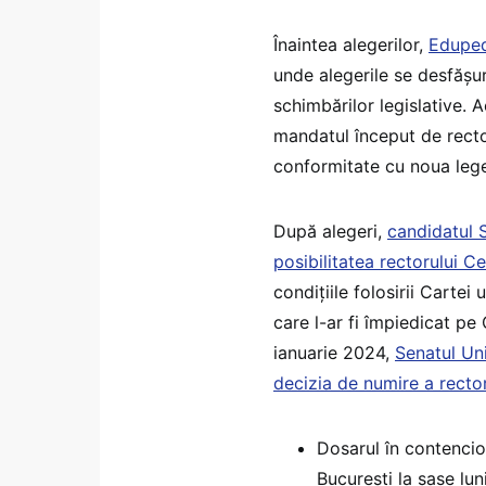
Înaintea alegerilor,
Eduped
unde alegerile se desfășu
schimbărilor legislative. A
mandatul început de rector
conformitate cu noua lege
După alegeri,
candidatul 
posibilitatea rectorului 
condițiile folosirii Cartei
care l-ar fi împiedicat pe
ianuarie 2024,
Senatul Uni
decizia de numire a rectoru
Dosarul în contencio
București la șase lu