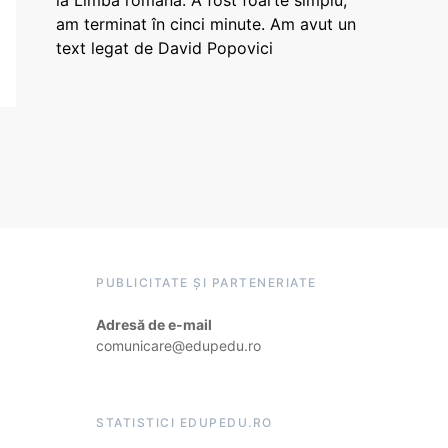
la Limba română: A fost foarte simplu,
am terminat în cinci minute. Am avut un
text legat de David Popovici
PUBLICITATE ȘI PARTENERIATE
Adresă de e-mail
comunicare@edupedu.ro
STATISTICI EDUPEDU.RO