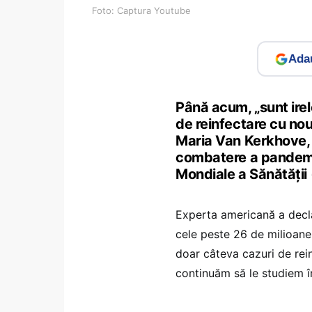
Foto: Captura Youtube
Adau
Până acum, „sunt irel
de reinfectare cu nou
Maria Van Kerkhove, 
combatere a pandemi
Mondiale a Sănătăţii
Experta americană a declar
cele peste 26 de milioane
doar câteva cazuri de rei
continuăm să le studiem îm