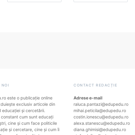
 NOI
CONTACT REDACȚIE
ro este o publicație online
Adrese e-mail
duiește exclusiv articole din
raluca.pantazi@edupedu.ro
 educației și cercetării.
mihai.peticila@edupedu.ro
 constant cum sunt educați
costin.ionescu@edupedu.ro
ștri, cine și cum face politicile
alexa.stanescu@edupedu.ro
ție și cercetare, cine și cum îi
diana.ghimisi@edupedu.ro