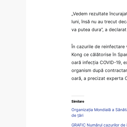
„Vedem rezultate încuraja
luni, însă nu au trecut de
va putea dura”, a declarat
În cazurile de reinfectare 
Kong ce călătorise în Spa
oară infecția COVID-19, ex
organism după contractare
oară, a precizat experta
Similare
Organizația Mondială a Sănătă
de ţări
GRAFIC Numărul cazurilor de i