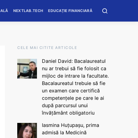
OALĂ
NEXTLAB.TECH
EDUCAȚIE FINANCIARĂ
CELE MAI CITITE ARTICOLE
Daniel David: Bacalaureatul
nu ar trebui să fie folosit ca
mijloc de intrare la facultate.
Bacalaureatul trebuie să fie
un examen care certifică
competențele pe care le ai
după parcursul unui
învățământ obligatoriu
Iasmina Huțupașu, prima
admisă la Medicină