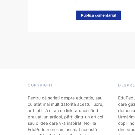
COPYRIGHT
DESPRE
Pentru că scrieți despre educație, sau
EduPedu.
cu atât mai mult datorită acestui lucru,
care găz
ar fi util să citați cu link, atunci când
domeniul
preluați un articol, părți dintr-un articol
Urmărim
sau o idee care v-a inspirat. Noi, la
copiii no
EduPedu.ro ne-am asumat această
din educa