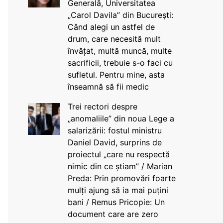
Generală, Universitatea
„Carol Davila” din București:
Când alegi un astfel de
drum, care necesită mult
învățat, multă muncă, multe
sacrificii, trebuie s-o faci cu
sufletul. Pentru mine, asta
înseamnă să fii medic
Trei rectori despre
„anomaliile” din noua Lege a
salarizării: fostul ministru
Daniel David, surprins de
proiectul „care nu respectă
nimic din ce știam” / Marian
Preda: Prin promovări foarte
mulți ajung să ia mai puțini
bani / Remus Pricopie: Un
document care are zero