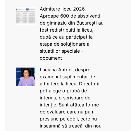
Admitere liceu 2026.
Aproape 600 de absolvenți
de gimnaziu din București au
fost redistribuiți la liceu,
după ce au participat la
etapa de soluționare a
situațiilor speciale -
document
Luciana Antoci, despre
examenul suplimentar de
admitere la liceu: Directorii
pot alege o probă de
interviu, o scrisoare de
intenție. Sunt atâtea forme
de evaluare care nu pun
presiune pe copii, care nu
înseamnă să treacă, din nou,