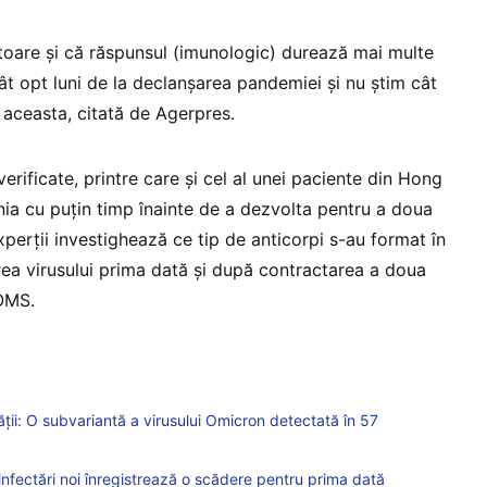
toare și că răspunsul (imunologic) durează mai multe
cât opt luni de la declanșarea pandemiei și nu știm cât
 aceasta, citată de Agerpres.
verificate, printre care și cel al unei paciente din Hong
nia cu puțin timp înainte de a dezvolta pentru a doua
perții investighează ce tip de anticorpi s-au format în
a virusului prima dată și după contractarea a doua
 OMS.
ții: O subvariantă a virusului Omicron detectată în 57
nfectări noi înregistrează o scădere pentru prima dată