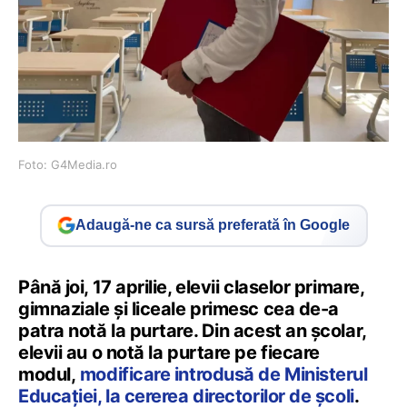
Foto: G4Media.ro
Adaugă-ne ca sursă preferată în Google
Până joi, 17 aprilie, elevii claselor primare,
gimnaziale și liceale primesc cea de-a
patra notă la purtare. Din acest an școlar,
elevii au o notă la purtare pe fiecare
modul,
modificare introdusă de Ministerul
Educației, la cererea directorilor de școli
.