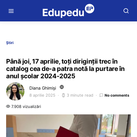
Știri
Până joi, 17 aprilie, toți diriginții trec în
catalog cea de-a patra notă la purtare în
anul școlar 2024-2025
Diana Ghimiși
8 aprilie 2025
3 minute read
No comments
7.908 vizualizări