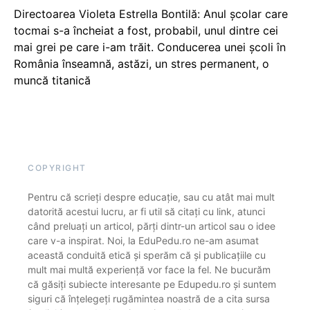
Directoarea Violeta Estrella Bontilă: Anul școlar care
tocmai s-a încheiat a fost, probabil, unul dintre cei
mai grei pe care i-am trăit. Conducerea unei școli în
România înseamnă, astăzi, un stres permanent, o
muncă titanică
COPYRIGHT
Pentru că scrieți despre educație, sau cu atât mai mult
datorită acestui lucru, ar fi util să citați cu link, atunci
când preluați un articol, părți dintr-un articol sau o idee
care v-a inspirat. Noi, la EduPedu.ro ne-am asumat
această conduită etică și sperăm că și publicațiile cu
mult mai multă experiență vor face la fel. Ne bucurăm
că găsiți subiecte interesante pe Edupedu.ro și suntem
siguri că înțelegeți rugămintea noastră de a cita sursa