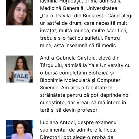
Iasmina Huțupașu, prima admisă la
Medicină Generală, Universitatea
„Carol Davila” din București: Când alegi
un astfel de drum, care necesită mult
învățat, multă muncă, multe sacrificii,
trebuie s-o faci cu sufletul. Pentru
mine, asta înseamnă să fii medic
Andra-Gabriela Cîrstoiu, elevă din
Târgu Jiu, admisă la Yale University cu
o bursă completă în Biofizică și
Biochimie Moleculară și Computer
Science: Am ales o facultate în
străinătate pentru că pot deprinde noi
cunoștințe, dar vreau să mă întorc în
țară și să devin profesor
Luciana Antoci, despre examenul
suplimentar de admitere la liceu:
Directorii pot alege o probă de