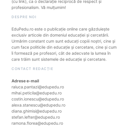
(cu link), ca o declarație reciprocă de respect și
profesionalism. Vă mulțumim!
DESPRE NOI
EduPedu.ro este o publicație online care găzduiește
exclusiv articole din domeniul educației și cercetării.
Urmărim constant cum sunt educați copiii noștri, cine și
cum face politicile din educație și cercetare, cine și cum
îi formează pe profesori, cât de adecvate la lumea în
care trăim sunt sistemele de educație și cercetare.
CONTACT REDACȚIE
Adrese e-mail
raluca.pantazi@edupedu.ro
mihai.peticila@edupedu.ro
costin.ionescu@edupedu.ro
alexa.stanescu@edupedu.ro
diana.ghimisi@edupedu.ro
stefan.lefter@edupedu.ro
ramona.florea@edupedu.ro