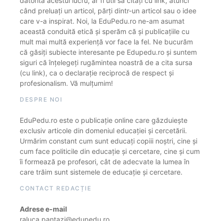
datorită acestui lucru, ar fi util să citați cu link, atunci
când preluați un articol, părți dintr-un articol sau o idee
care v-a inspirat. Noi, la EduPedu.ro ne-am asumat
această conduită etică și sperăm că și publicațiile cu
mult mai multă experiență vor face la fel. Ne bucurăm
că găsiți subiecte interesante pe Edupedu.ro și suntem
siguri că înțelegeți rugămintea noastră de a cita sursa
(cu link), ca o declarație reciprocă de respect și
profesionalism. Vă mulțumim!
DESPRE NOI
EduPedu.ro este o publicație online care găzduiește
exclusiv articole din domeniul educației și cercetării.
Urmărim constant cum sunt educați copiii noștri, cine și
cum face politicile din educație și cercetare, cine și cum
îi formează pe profesori, cât de adecvate la lumea în
care trăim sunt sistemele de educație și cercetare.
CONTACT REDACȚIE
Adrese e-mail
raluca.pantazi@edupedu.ro