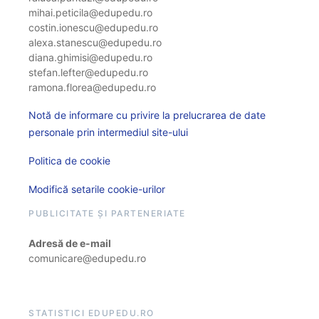
mihai.peticila@edupedu.ro
costin.ionescu@edupedu.ro
alexa.stanescu@edupedu.ro
diana.ghimisi@edupedu.ro
stefan.lefter@edupedu.ro
ramona.florea@edupedu.ro
Notă de informare cu privire la prelucrarea de date
personale prin intermediul site-ului
Politica de cookie
Modifică setarile cookie-urilor
PUBLICITATE ȘI PARTENERIATE
Adresă de e-mail
comunicare@edupedu.ro
STATISTICI EDUPEDU.RO