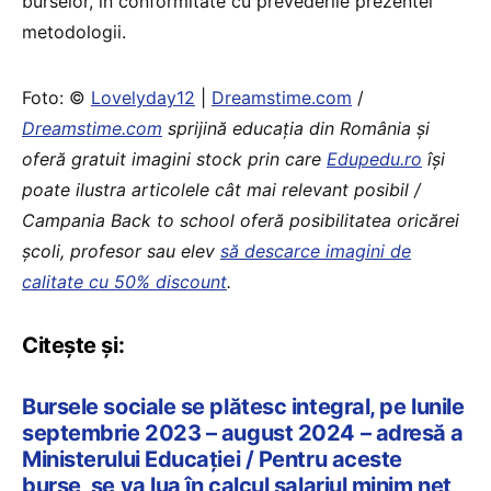
burselor, în conformitate cu prevederile prezentei
metodologii.
Foto: ©
Lovelyday12
|
Dreamstime.com
/
Dreamstime.com
sprijină educaţia din România şi
oferă gratuit imagini stock prin care
Edupedu.ro
îşi
poate ilustra articolele cât mai relevant posibil /
Campania Back to school oferă posibilitatea oricărei
școli, profesor sau elev
să descarce imagini de
calitate cu 50% discount
.
Citește și:
Bursele sociale se plătesc integral, pe lunile
septembrie 2023 – august 2024 – adresă a
Ministerului Educației / Pentru aceste
burse, se va lua în calcul salariul minim net