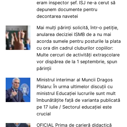
eram inspector șef. ISJ ne-a cerut să
depunem documente pentru
decontarea navetei
Mai mulți părinți solicită, într-o petiție,
anularea deciziei ISMB de a nu mai
acorda sumele pentru posturile la plata
cu ora din cadrul cluburilor copiilor:
Multe cercuri de activități extrașcolare
vor dispărea de la 1 septembrie, spun
părinții
Ministrul interimar al Muncii Dragos
Pîslaru: În urma ultimelor discuții cu
ministrul Educației lucrurile sunt mult
îmbunătățite față de varianta publicată
pe 17 iulie / Sectorul educației este
crucial
OFICIAL Prima de carieră didactică