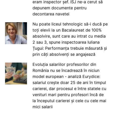
eram inspector șef. ISJ ne-a cerut să
depunem documente pentru
decontarea navetei
Nu poate liceul tehnologic să-i ducă pe
toți elevii la un Bacalaureat de 100%
absolvire, sunt care au intrat cu media
2 sau 3, spune inspectoarea Iuliana
Țugui: Performanța trebuie măsurată și
prin câți absolvenți se angajează
Evoluția salariilor profesorilor din
România nu se încadrează în niciun
model european - analiză Eurydice:
salariul crește doar 25 de ani în timpul
carierei, dar procesul e între statele cu
venituri mari pentru profesori încă de
la începutul carierei și cele cu cele mai
mici salarii