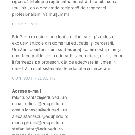
siguri că înțelegeți rugămintea noastră de a cita sursa
(cu link), ca o declarație reciprocă de respect și
profesionalism. Vă mulțumim!
DESPRE NOI
EduPedu.ro este o publicație online care găzduiește
exclusiv articole din domeniul educației și cercetării.
Urmărim constant cum sunt educați copiii noștri, cine și
cum face politicile din educație și cercetare, cine și cum
îi formează pe profesori, cât de adecvate la lumea în
care trăim sunt sistemele de educație și cercetare.
CONTACT REDACȚIE
Adrese e-mail
raluca.pantazi@edupedu.ro
mihai.peticila@edupedu.ro
costin.ionescu@edupedu.ro
alexa.stanescu@edupedu.ro
diana.ghimisi@edupedu.ro
stefan.lefter@edupedu.ro