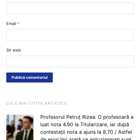
Email
*
Sit web
CELE MAI CITITE ARTICOLE
Profesorul Petruț Rizea: O profesoară a
luat nota 4.90 la Titularizare, iar după
contestații nota a ajuns la 8.70 / Astfel
de erori îmi arată ce entuziasmați sunt