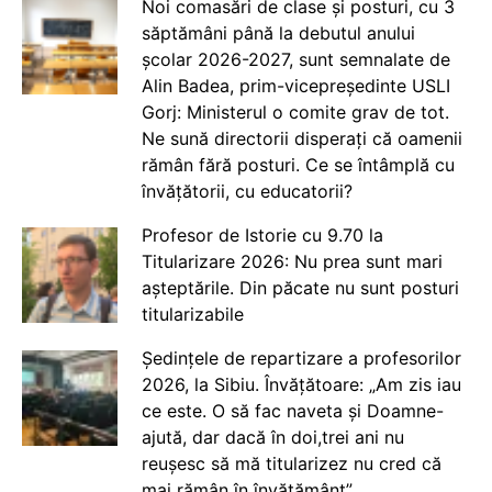
Noi comasări de clase și posturi, cu 3
săptămâni până la debutul anului
școlar 2026-2027, sunt semnalate de
Alin Badea, prim-vicepreședinte USLI
Gorj: Ministerul o comite grav de tot.
Ne sună directorii disperați că oamenii
rămân fără posturi. Ce se întâmplă cu
învățătorii, cu educatorii?
Profesor de Istorie cu 9.70 la
Titularizare 2026: Nu prea sunt mari
așteptările. Din păcate nu sunt posturi
titularizabile
Ședințele de repartizare a profesorilor
2026, la Sibiu. Învățătoare: „Am zis iau
ce este. O să fac naveta și Doamne-
ajută, dar dacă în doi,trei ani nu
reușesc să mă titularizez nu cred că
mai rămân în învățământ”