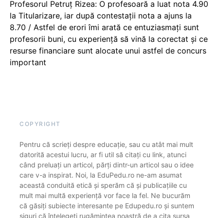
Profesorul Petruț Rizea: O profesoară a luat nota 4.90
la Titularizare, iar după contestații nota a ajuns la
8.70 / Astfel de erori îmi arată ce entuziasmați sunt
profesorii buni, cu experiență să vină la corectat și ce
resurse financiare sunt alocate unui astfel de concurs
important
COPYRIGHT
Pentru că scrieți despre educație, sau cu atât mai mult
datorită acestui lucru, ar fi util să citați cu link, atunci
când preluați un articol, părți dintr-un articol sau o idee
care v-a inspirat. Noi, la EduPedu.ro ne-am asumat
această conduită etică și sperăm că și publicațiile cu
mult mai multă experiență vor face la fel. Ne bucurăm
că găsiți subiecte interesante pe Edupedu.ro și suntem
siguri că înțelegeți rugămintea noastră de a cita sursa