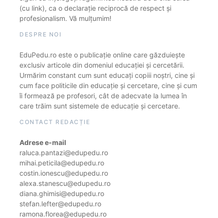
(cu link), ca o declarație reciprocă de respect și
profesionalism. Vă mulțumim!
DESPRE NOI
EduPedu.ro este o publicație online care găzduiește
exclusiv articole din domeniul educației și cercetării.
Urmărim constant cum sunt educați copiii noștri, cine și
cum face politicile din educație și cercetare, cine și cum
îi formează pe profesori, cât de adecvate la lumea în
care trăim sunt sistemele de educație și cercetare.
CONTACT REDACȚIE
Adrese e-mail
raluca.pantazi@edupedu.ro
mihai.peticila@edupedu.ro
costin.ionescu@edupedu.ro
alexa.stanescu@edupedu.ro
diana.ghimisi@edupedu.ro
stefan.lefter@edupedu.ro
ramona.florea@edupedu.ro