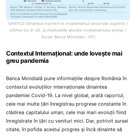
GRAFICE Dinamica inscrierii in invatamantul secundar superior /
Ultimul loc în UE, la cheltuielile alocate invatamantului primar /
Sursa: Banca Mondiala – HCI
Contextul Internațional: unde lovește mai
greu pandemia
Banca Mondială pune informațiile despre România în
contextul evoluțiilor internaționale dinaintea
pandemiei Covid-19. La nivel global, arată raportul,
cele mai multe țări înregistrau progrese constante în
clădirea capitalului uman, cele mai mari evoluții fiind
înregistrate în țări cu venituri mici. Dar, potrivit sursei
citate, în pofida acestui progres și încă dinainte să