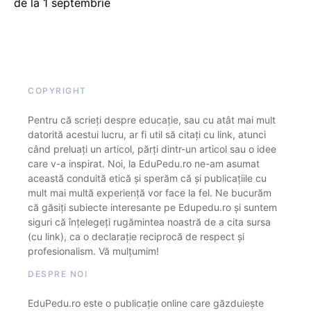
de la 1 septembrie
COPYRIGHT
Pentru că scrieți despre educație, sau cu atât mai mult
datorită acestui lucru, ar fi util să citați cu link, atunci
când preluați un articol, părți dintr-un articol sau o idee
care v-a inspirat. Noi, la EduPedu.ro ne-am asumat
această conduită etică și sperăm că și publicațiile cu
mult mai multă experiență vor face la fel. Ne bucurăm
că găsiți subiecte interesante pe Edupedu.ro și suntem
siguri că înțelegeți rugămintea noastră de a cita sursa
(cu link), ca o declarație reciprocă de respect și
profesionalism. Vă mulțumim!
DESPRE NOI
EduPedu.ro este o publicație online care găzduiește