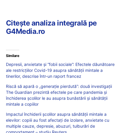
Citește analiza integrală pe
G4Media.ro
Similare
Depresii, anxietate și “fobii sociale”: Efectele dăunătoare
ale restricțiilor Covid-19 asupra sănătății mintale a
tinerilor, descrise într-un raport francez
Riscă să apară o „generație pierdută”: două investigații
The Guardian prezintă efectele pe care pandemia și
închiderea școlilor le au asupra bunăstării și sănătății
mintale a copiilor
Impactul închiderii școlilor asupra sănătății mintale a
elevilor: copiii au fost afectați de izolare, anxietate cu
multiple cauze, depresie, abuzuri, tulburări de
comportament – studiu Reuters