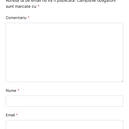
Adresa ta de email nu va fi publicată.
Câmpurile obligatorii
sunt marcate cu
*
Comentariu
*
Nume
*
Email
*