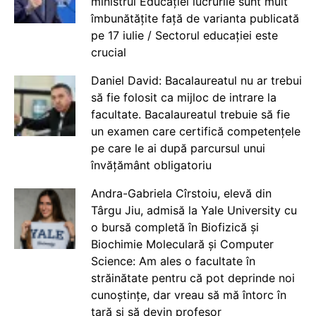
ministrul Educației lucrurile sunt mult
îmbunătățite față de varianta publicată
pe 17 iulie / Sectorul educației este
crucial
Daniel David: Bacalaureatul nu ar trebui
să fie folosit ca mijloc de intrare la
facultate. Bacalaureatul trebuie să fie
un examen care certifică competențele
pe care le ai după parcursul unui
învățământ obligatoriu
Andra-Gabriela Cîrstoiu, elevă din
Târgu Jiu, admisă la Yale University cu
o bursă completă în Biofizică și
Biochimie Moleculară și Computer
Science: Am ales o facultate în
străinătate pentru că pot deprinde noi
cunoștințe, dar vreau să mă întorc în
țară și să devin profesor