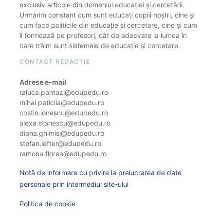
exclusiv articole din domeniul educației și cercetării.
Urmărim constant cum sunt educați copiii noștri, cine și
cum face politicile din educație și cercetare, cine și cum
îi formează pe profesori, cât de adecvate la lumea în
care trăim sunt sistemele de educație și cercetare.
CONTACT REDACȚIE
Adrese e-mail
raluca.pantazi@edupedu.ro
mihai.peticila@edupedu.ro
costin.ionescu@edupedu.ro
alexa.stanescu@edupedu.ro
diana.ghimisi@edupedu.ro
stefan.lefter@edupedu.ro
ramona.florea@edupedu.ro
Notă de informare cu privire la prelucrarea de date
personale prin intermediul site-ului
Politica de cookie