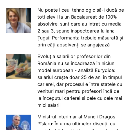
Nu poate liceul tehnologic să-i ducă pe
toți elevii la un Bacalaureat de 100%
absolvire, sunt care au intrat cu media
2 sau 3, spune inspectoarea Iuliana
Țugui: Performanța trebuie măsurată și
prin câți absolvenți se angajează
Evoluția salariilor profesorilor din
România nu se încadrează în niciun
model european - analiză Eurydice:
salariul crește doar 25 de ani în timpul
carierei, dar procesul e între statele cu
venituri mari pentru profesori încă de
la începutul carierei și cele cu cele mai
mici salarii
Ministrul interimar al Muncii Dragos
Pîslaru: În urma ultimelor discuții cu