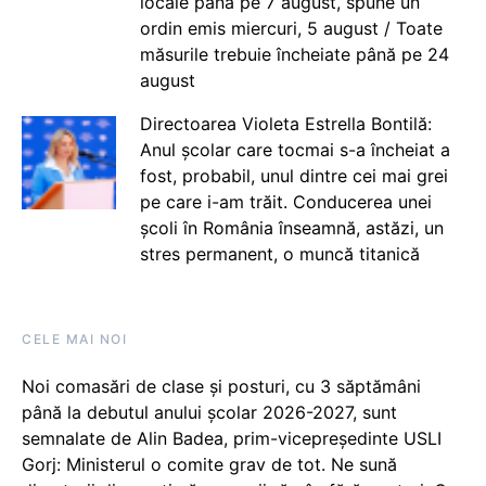
locale până pe 7 august, spune un
ordin emis miercuri, 5 august / Toate
măsurile trebuie încheiate până pe 24
august
Directoarea Violeta Estrella Bontilă:
Anul școlar care tocmai s-a încheiat a
fost, probabil, unul dintre cei mai grei
pe care i-am trăit. Conducerea unei
școli în România înseamnă, astăzi, un
stres permanent, o muncă titanică
CELE MAI NOI
Noi comasări de clase și posturi, cu 3 săptămâni
până la debutul anului școlar 2026-2027, sunt
semnalate de Alin Badea, prim-vicepreședinte USLI
Gorj: Ministerul o comite grav de tot. Ne sună