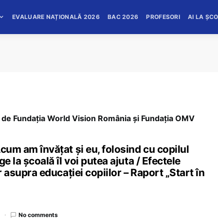
EVALUARE NAȚIONALĂ 2026
BAC 2026
PROFESORI
AI LA ȘC
t de Fundația World Vision România și Fundația OMV
cum am învățat și eu, folosind cu copilul
e la școală îl voi putea ajuta / Efectele
r asupra educației copiilor – Raport „Start în
d
No comments