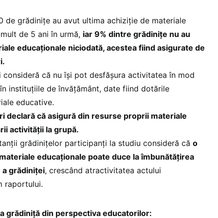
0 de grădinițe au avut ultima achiziție de materiale
mult de 5 ani în urmă,
iar 9% dintre grădinițe nu au
iale educaționale niciodată, acestea fiind asigurate de
i.
 consideră că nu își pot desfășura activitatea în mod
în instituțiile de învățământ, date fiind dotările
iale educative.
i declară că asigură din resurse proprii materiale
 activității la grupă.
anții grădinițelor participanți la studiu consideră că
o
materiale educaționale poate duce la îmbunătățirea
 a grădiniței
, crescând atractivitatea actului
 raportului.
 grădiniță din perspectiva educatorilor: