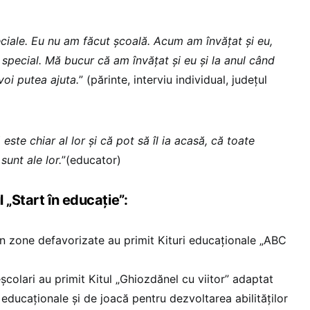
ciale. Eu nu am făcut școală. Acum am învățat și eu,
l special. Mă bucur că am învățat și eu și la anul când
voi putea ajuta.
” (părinte, interviu individual, județul
ste chiar al lor și că pot să îl ia acasă, că toate
unt ale lor.
”(educator)
l „Start în educație”:
in zone defavorizate au primit Kituri educaționale „ABC
școlari au primit Kitul „Ghiozdănel cu viitor” adaptat
 educaționale și de joacă pentru dezvoltarea abilităților