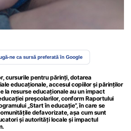
gă-ne ca sursă preferată în Google
, cursurile pentru părinți, dotarea
ale educaționale, accesul copiilor și părinților
te la resurse educaționale au un impact
ducației preșcolarilor, conform Raportului
ogramului „Start în educație”, în care se
comunitățile defavorizate, așa cum sunt
catori și autorități locale și impactul
m.