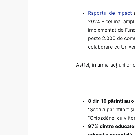
Raportul de Impact
a
2024 – cel mai ampl
implementat de Fund
peste 2.000 de comuni
colaborare cu Unive
Astfel, în urma acțiunilor 
8 din 10 părinți au o
“Școala părinților” ș
“Ghiozdănel cu viito
97% dintre educatori
educație parentală