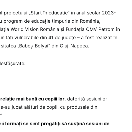
l proiectului „Start în educație” în anul școlar 2023-
u program de educație timpurie din România,
ația World Vision România și Fundația OMV Petrom în
tăți vulnerabile din 41 de județe – a fost realizat în
rsitatea „Babeș-Bolyai” din Cluj-Napoca.
desfășurate:
 relație mai bună cu copiii lor
, datorită sesiunilor
i s-au jucat alături de copii, cu produsele din
r”
i formați se simt pregătiți să susțină sesiuni de