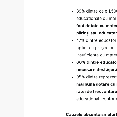
39% dintre cele 1.50
educaționale cu mai 
fost dotate cu mater
părinți sau educator
47% dintre educatori
optim cu preșcolarii 
insuficiente cu mater
66% dintre educator
necesare desfășurării
95% dintre reprezent
mai bună dotare cu 
ratei de frecventare
educațional, conform
Cauzele absenteismului la