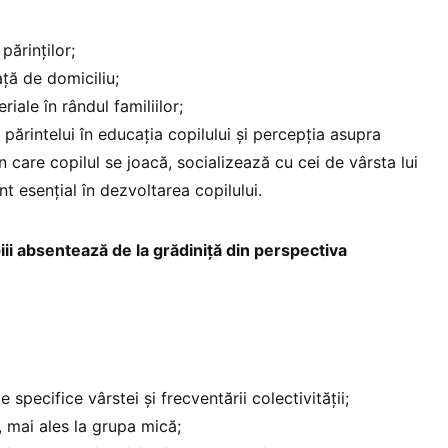
părinților;
ață de domiciliu;
iale în rândul familiilor;
părintelui în educația copilului și percepția asupra
în care copilul se joacă, socializează cu cei de vârsta lui
t esențial în dezvoltarea copilului.
ii absentează de la grădiniță din perspectiva
specifice vârstei și frecventării colectivității;
, mai ales la grupa mică;