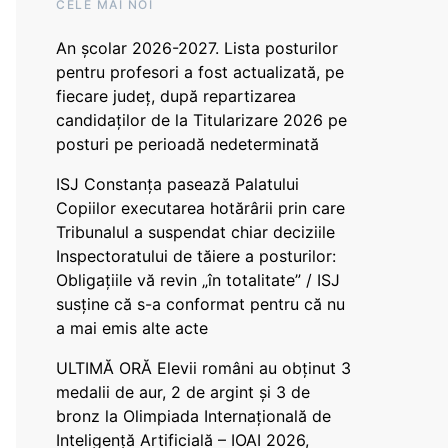
CELE MAI NOI
An școlar 2026-2027. Lista posturilor
pentru profesori a fost actualizată, pe
fiecare județ, după repartizarea
candidaților de la Titularizare 2026 pe
posturi pe perioadă nedeterminată
ISJ Constanța pasează Palatului
Copiilor executarea hotărârii prin care
Tribunalul a suspendat chiar deciziile
Inspectoratului de tăiere a posturilor:
Obligațiile vă revin „în totalitate” / ISJ
susține că s-a conformat pentru că nu
a mai emis alte acte
ULTIMĂ ORĂ Elevii români au obținut 3
medalii de aur, 2 de argint și 3 de
bronz la Olimpiada Internațională de
Inteligență Artificială – IOAI 2026,