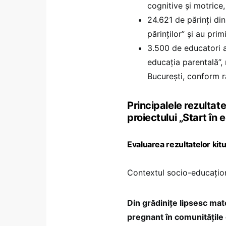
cognitive și motrice,
24.621 de părinți din
părinților” și au pri
3.500 de educatori au
educația parentală”, 
București, conform r
Principalele rezultate
proiectului „Start în 
Evaluarea rezultatelor kit
Contextul socio-educațion
Din grădinițe lipsesc mat
pregnant în comunitățile