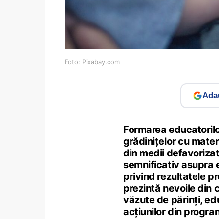
Foto: Pixabay.com
Adau
Formarea educatorilor
grădinițelor cu materi
din medii defavoriza
semnificativ asupra e
privind rezultatele pr
prezintă nevoile din 
văzute de părinți, edu
acțiunilor din progra