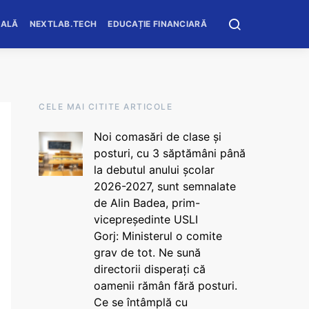
OALĂ
NEXTLAB.TECH
EDUCAȚIE FINANCIARĂ
CELE MAI CITITE ARTICOLE
Noi comasări de clase și
posturi, cu 3 săptămâni până
la debutul anului școlar
2026-2027, sunt semnalate
de Alin Badea, prim-
vicepreședinte USLI
Gorj: Ministerul o comite
grav de tot. Ne sună
directorii disperați că
oamenii rămân fără posturi.
Ce se întâmplă cu