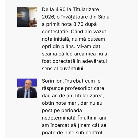
De la 4.90 la Titularizare
2026, o învățătoare din Sibiu
a primit nota 8.70 după
contestație: Când am văzut
nota inițială, nu mă puteam
opri din plâns. Mi-am dat
seama că lucrarea mea nu a
fost corectată în adevăratul
sens al cuvântului
Sorin Ion, întrebat cum le
răspunde profesorilor care
dau an de an Titularizarea,
obțin note mari, dar nu au
post pe perioadă
nedeterminată: În ultimii ani
am încercat să ținem cât se
poate de bine sub control