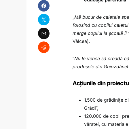
„
Mă bucur de caietele spe
folosind cu copilul caietu
merge copilul la școală îl 
Vâlcea).
“
Nu le venea să creadă că e
produsele din Ghiozdănel s
Acțiunile din proiectu
1.500 de grădinițe d
Grădi”,
120.000 de copii pre
vârstei, cu materiale