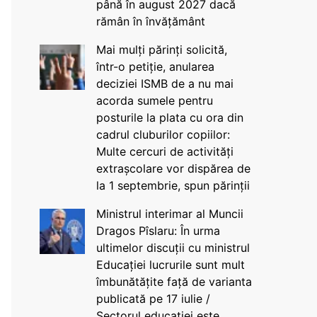
până în august 2027 dacă
rămân în învățământ
Mai mulți părinți solicită,
într-o petiție, anularea
deciziei ISMB de a nu mai
acorda sumele pentru
posturile la plata cu ora din
cadrul cluburilor copiilor:
Multe cercuri de activități
extrașcolare vor dispărea de
la 1 septembrie, spun părinții
Ministrul interimar al Muncii
Dragos Pîslaru: În urma
ultimelor discuții cu ministrul
Educației lucrurile sunt mult
îmbunătățite față de varianta
publicată pe 17 iulie /
Sectorul educației este