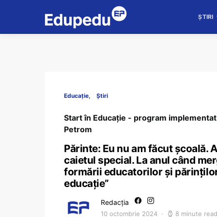
ȘTIRI
Educație
Știri
Start în Educație - program implementa
Petrom
Părinte: Eu nu am făcut școală. A
caietul special. La anul când merg
formării educatorilor și părințilo
educație”
Redacția
10 octombrie 2024
8 minute rea