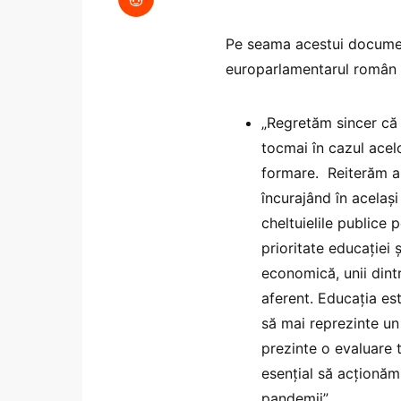
Pe seama acestui document
europarlamentarul român 
„Regretăm sincer că 
tocmai în cazul acelo
formare. Reiterăm ap
încurajând în acelaș
cheltuielile publice
prioritate educației 
economică, unii dint
aferent. Educația est
să mai reprezinte un 
prezinte o evaluare 
esențial să acționăm
pandemii”.