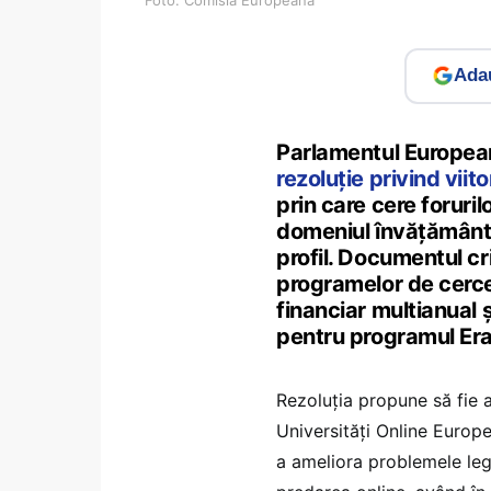
Adau
Parlamentul European 
rezoluție privind vii
prin care cere foruri
domeniul învățământul
profil. Documentul cr
programelor de cercet
financiar multianual ș
pentru programul Er
Rezoluția propune să fie a
Universități Online Europe
a ameliora problemele leg