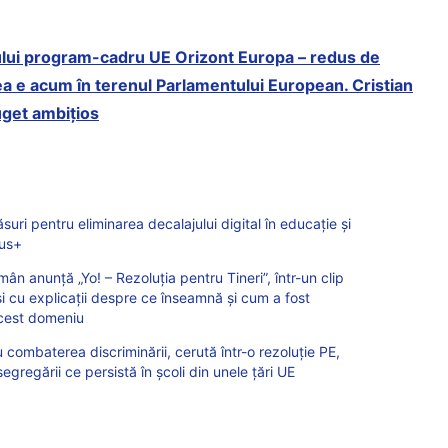
rului program-cadru UE Orizont Europa – redus de
gea e acum în terenul Parlamentului European. Cristian
get ambițios
ri pentru eliminarea decalajului digital în educație și
mus+
 anunță „Yo! – Rezoluția pentru Tineri”, într-un clip
i cu explicații despre ce înseamnă și cum a fost
acest domeniu
 combaterea discriminării, cerută într-o rezoluție PE,
egregării ce persistă în școli din unele țări UE