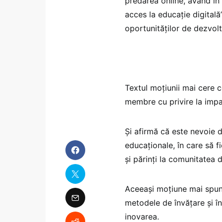
predarea online, având în 
acces la educație digitală”
oportunităților de dezvolt
Textul moțiunii mai cere c
membre cu privire la impa
Și afirmă că este nevoie 
educaționale, în care să fi
și părinți la comunitatea d
Aceeași moțiune mai spune
metodele de învățare și î
inovarea.