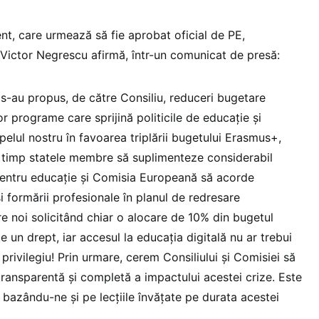
, care urmează să fie aprobat oficial de PE,
Victor Negrescu afirmă, într-un comunicat de presă:
s-au propus, de către Consiliu, reduceri bugetare
r programe care sprijină politicile de educație și
elul nostru în favoarea triplării bugetului Erasmus+,
i timp statele membre să suplimenteze considerabil
 pentru educație și Comisia Europeană să acorde
și formării profesionale în planul de redresare
re noi solicitând chiar o alocare de 10% din bugetul
e un drept, iar accesul la educația digitală nu ar trebui
privilegiu! Prin urmare, cerem Consiliului și Comisiei să
transparentă și completă a impactului acestei crize. Este
 bazându-ne și pe lecțiile învățate pe durata acestei