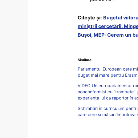
Citește și:
Bugetul viito
miniștrii cercetării. Min
Bușoi, MEP: Cerem un bu
Similare
Parlamentul European cere măsu
buget mai mare pentru Eras
VIDEO Un europarlamentar român
nonconformist cu “trompete” ș
experiența lui ca raportor în 
Schimbări în curriculum pentru
care cere și măsuri împotriva s