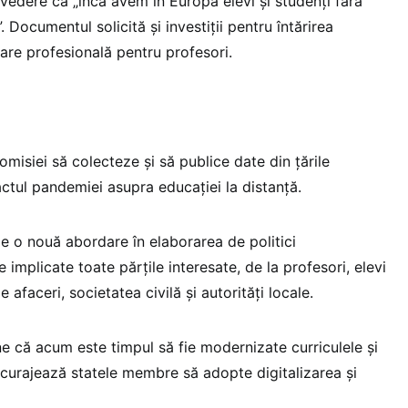
vedere că „încă avem în Europa elevi și studenți fără
. Documentul solicită și investiții pentru întărirea
are profesională pentru profesori.
omisiei să colecteze și să publice date din țările
ctul pandemiei asupra educației la distanță.
de o nouă abordare în elaborarea de politici
e implicate toate părțile interesate, de la profesori, elevi
e afaceri, societatea civilă și autorități locale.
 că acum este timpul să fie modernizate curriculele și
ncurajează statele membre să adopte digitalizarea și