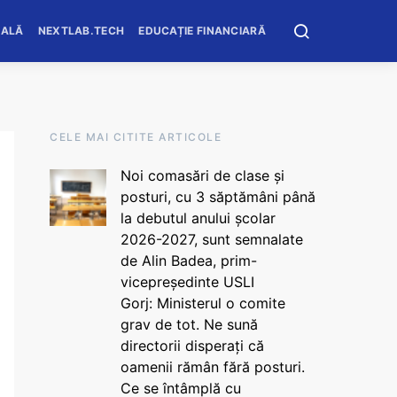
OALĂ
NEXTLAB.TECH
EDUCAȚIE FINANCIARĂ
CELE MAI CITITE ARTICOLE
Noi comasări de clase și
posturi, cu 3 săptămâni până
la debutul anului școlar
2026-2027, sunt semnalate
de Alin Badea, prim-
vicepreședinte USLI
Gorj: Ministerul o comite
grav de tot. Ne sună
directorii disperați că
oamenii rămân fără posturi.
Ce se întâmplă cu