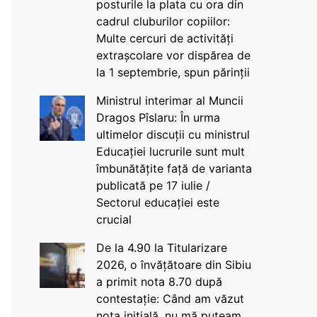
posturile la plata cu ora din
cadrul cluburilor copiilor:
Multe cercuri de activități
extrașcolare vor dispărea de
la 1 septembrie, spun părinții
Ministrul interimar al Muncii
Dragos Pîslaru: În urma
ultimelor discuții cu ministrul
Educației lucrurile sunt mult
îmbunătățite față de varianta
publicată pe 17 iulie /
Sectorul educației este
crucial
De la 4.90 la Titularizare
2026, o învățătoare din Sibiu
a primit nota 8.70 după
contestație: Când am văzut
nota inițială, nu mă puteam