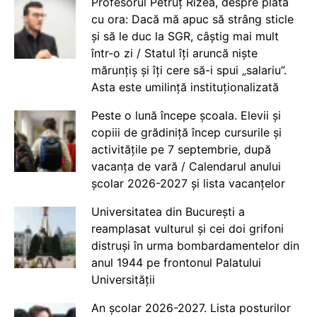
Profesorul Petruț Rizea, despre plata
cu ora: Dacă mă apuc să strâng sticle
și să le duc la SGR, câștig mai mult
într-o zi / Statul îți aruncă niște
mărunțiș și îți cere să-i spui „salariu”.
Asta este umilință instituționalizată
Peste o lună începe școala. Elevii și
copiii de grădiniță încep cursurile și
activitățile pe 7 septembrie, după
vacanța de vară / Calendarul anului
școlar 2026-2027 și lista vacanțelor
Universitatea din București a
reamplasat vulturul și cei doi grifoni
distruși în urma bombardamentelor din
anul 1944 pe frontonul Palatului
Universității
An școlar 2026-2027. Lista posturilor