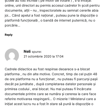
școlile au fost închise ( pe motiv de votare ) , s-a învățat
online, unii directori au permis accesul cadrelor în școli pentru
documente, alții – nu , inspectoratele au semnat cererile abia
joi… Când apelul a fost național , puteau pune la dispoziție o
platformă funcțională , o bandă de internet puternică, nu o
porcărie…
Reply
Neli
spune:
21 octombrie 2020 la 17:04
Cadrele didactice au fost respinse deoarece s-a blocat
platforma , nu din alte motive. Concret, timp de cel puțin 48
de ore platforma nu a funcționat , nu puteau fi parcurși pașii
decât pe jumătate , după completarea datelor personale și
primirea codului , erai blocat. Nu mai puteau fi încărcate
documentele printre care se număra și cererea la care face
referire motivarea respingerii… O mizerie ! Ministerul care a
inițiat acest lucru nu a fost în stare să pună la dispoziție o