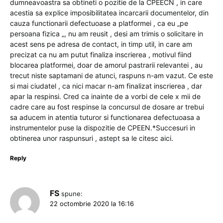
dumneavoastra sa obtineti o pozitie de la CPEECN , in care
acestia sa explice imposibilitatea incarcarii documentelor, din
cauza functionarii defectuoase a platformei , ca eu „pe
persoana fizica „, nu am reusit , desi am trimis o solicitare in
acest sens pe adresa de contact, in timp util, in care am
precizat ca nu am putut finaliza inscrierea , motivul fiind
blocarea platformei, doar de amorul pastrarii relevantei , au
trecut niste saptamani de atunci, raspuns n-am vazut. Ce este
si mai ciudatel , ca nici macar n-am finalizat inscrierea , dar
apar la respinsi. Cred ca inainte de a vorbi de cele x mii de
cadre care au fost respinse la concursul de dosare ar trebui
sa aducem in atentia tuturor si functionarea defectuoasa a
instrumentelor puse la dispozitie de CPEEN.*Succesuri in
obtinerea unor raspunsuri , astept sa le citesc aici.
Reply
FS
spune:
22 octombrie 2020 la 16:16