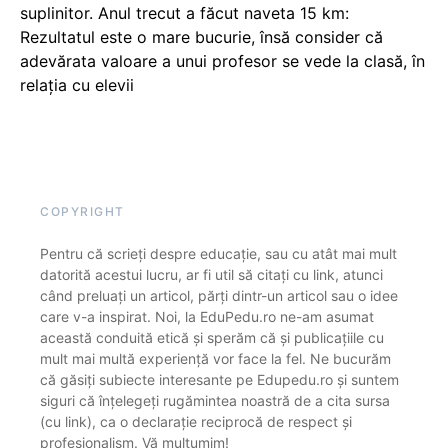
suplinitor. Anul trecut a făcut naveta 15 km:
Rezultatul este o mare bucurie, însă consider că
adevărata valoare a unui profesor se vede la clasă, în
relația cu elevii
COPYRIGHT
Pentru că scrieți despre educație, sau cu atât mai mult
datorită acestui lucru, ar fi util să citați cu link, atunci
când preluați un articol, părți dintr-un articol sau o idee
care v-a inspirat. Noi, la EduPedu.ro ne-am asumat
această conduită etică și sperăm că și publicațiile cu
mult mai multă experiență vor face la fel. Ne bucurăm
că găsiți subiecte interesante pe Edupedu.ro și suntem
siguri că înțelegeți rugămintea noastră de a cita sursa
(cu link), ca o declarație reciprocă de respect și
profesionalism. Vă mulțumim!