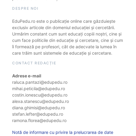
DESPRE NOI
EduPedu.ro este o publicație online care găzduiește
exclusiv articole din domeniul educației și cercetării.
Urmărim constant cum sunt educați copiii noștri, cine și
cum face politicile din educație și cercetare, cine și cum
îi formează pe profesori, cât de adecvate la lumea în
care trăim sunt sistemele de educație și cercetare.
CONTACT REDACȚIE
Adrese e-mail
raluca.pantazi@edupedu.ro
mihai.peticila@edupedu.ro
costin.ionescu@edupedu.ro
alexa.stanescu@edupedu.ro
diana.ghimisi@edupedu.ro
stefan.lefter@edupedu.ro
ramona.florea@edupedu.ro
Notă de informare cu privire la prelucrarea de date