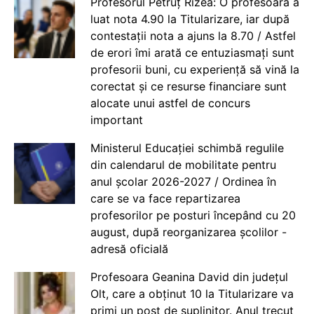
Profesorul Petruț Rizea: O profesoară a
luat nota 4.90 la Titularizare, iar după
contestații nota a ajuns la 8.70 / Astfel
de erori îmi arată ce entuziasmați sunt
profesorii buni, cu experiență să vină la
corectat și ce resurse financiare sunt
alocate unui astfel de concurs
important
Ministerul Educației schimbă regulile
din calendarul de mobilitate pentru
anul școlar 2026-2027 / Ordinea în
care se va face repartizarea
profesorilor pe posturi începând cu 20
august, după reorganizarea școlilor -
adresă oficială
Profesoara Geanina David din județul
Olt, care a obținut 10 la Titularizare va
primi un post de suplinitor. Anul trecut