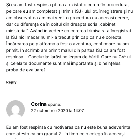
Și eu am fost respinsa pt. ca a existat o cerere în procedura,
pe care eu am completat și trimis ISJ- ului pt. înregistrare și nu
am observat ca am mai venit o procedura cu aceeași cerere,
dar cu diferența ca în coltul din dreapta scria „cabinet
ministerial”. Având în vedere ca cererea trimisa s- a înregistrat
la ISJ nici măcar nu mi- a trecut prin cap ca nu e corecta.
Încărcarea pe platforma a fost o aventura, confirmare nu am
primit. În schimb am primit mailul din partea ISJ ca am fost
respinsa… Concluzia: iarăși ne legam de hârtii. Oare nu CV- ul
și celelalte documente sunt mai importante și bineînțeles
proba de evaluare?
Reply
Corina
spune:
22 octombrie 2020 la 14:07
Eu am fost respinsa cu motivarea ca nu este buna adeverința
care atesta ca am gradul 2…in timp ce o colega în aceeași