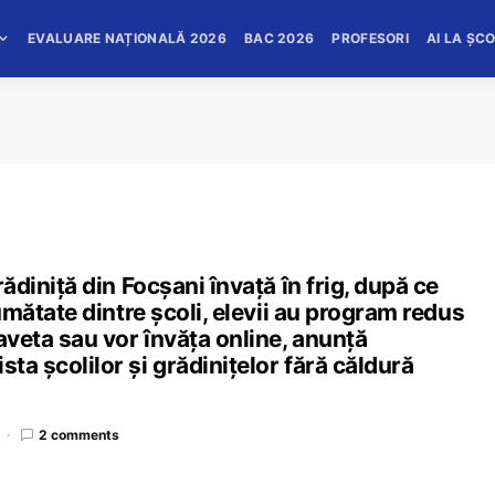
EVALUARE NAȚIONALĂ 2026
BAC 2026
PROFESORI
AI LA ȘC
rădiniță din Focșani învață în frig, după ce
 jumătate dintre școli, elevii au program redus
naveta sau vor învăța online, anunță
sta școlilor și grădinițelor fără căldură
2 comments