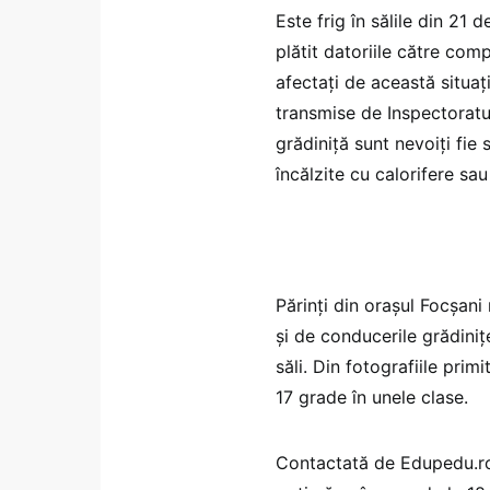
Este frig în sălile din 21 
plătit datoriile către comp
afectați de această situați
transmise de Inspectoratul
grădiniță sunt nevoiți fie 
încălzite cu calorifere sau
Părinți din orașul Focșan
și de conducerile grădinițe
săli. Din fotografiile pri
17 grade în unele clase.
Contactată de Edupedu.ro