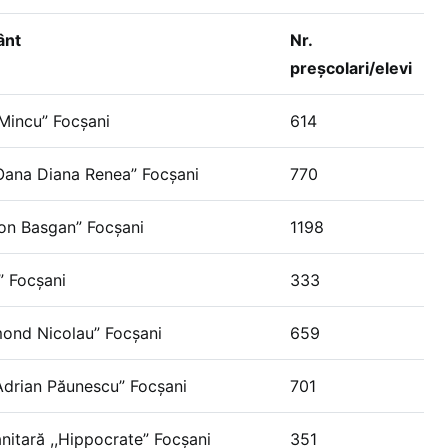
ânt
Nr.
preșcolari/elevi
 Mincu” Focșani
614
Oana Diana Renea” Focșani
770
Ion Basgan” Focșani
1198
” Focșani
333
dmond Nicolau” Focșani
659
Adrian Păunescu” Focșani
701
nitară ,,Hippocrate” Focșani
351