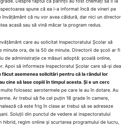
grade. Despre faptul că părinții au fost chemați să îi ia
inspectoarea spune că ea i-a informat încă de vineri pe
 de învățământ că nu vor avea căldură, dar nici un director
 stea acasă sau să vină măcar la program redus.
nvățământ care au solicitat Inspectoratului Școlar să
minute ora, de la 50 de minute. Directorii de școli ar fi
liu de administrație ce măsuri adoptă: școală online,
or. Apoi să informeze Inspectoratul Școlar care să-și dea
 făcut asemenea solicitări pentru că la rândul lor
au cine să lase copiii în timpul acesta. Și e un cerc
 multe folosesc aerotermele pe care le au în dotare. Au
terme. Ar trebui să fie cel puțin 18 grade în camere,
mnalează că este frig în clase ar trebui să se adreseze
șani. Soluții din punctul de vedere al inspectoratului
 hibrid, regim online și scurtarea programului de lucru,