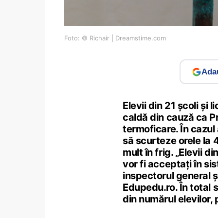
Foto: © Richair | Dreamstime.com
Adau
Elevii din 21 școli și
caldă din cauză ca Pr
termoficare. În cazul
să scurteze orele la 
mult în frig. „Elevii d
vor fi acceptați în si
inspectorul general ș
Edupedu.ro. În total 
din numărul elevilor, 