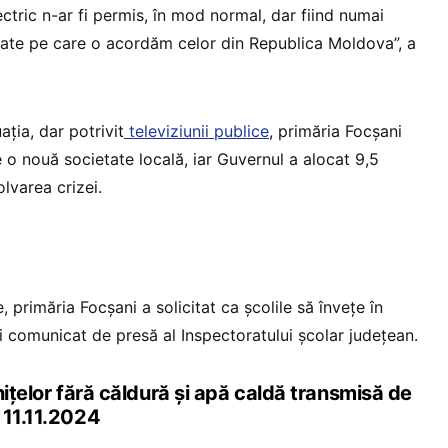
ectric n-ar fi permis, în mod normal, dar fiind numai
tate pe care o acordăm celor din Republica Moldova”, a
ația, dar potrivit
televiziunii publice
, primăria Focșani
e o nouă societate locală, iar Guvernul a alocat 9,5
olvarea crizei.
, primăria Focșani a solicitat ca școlile să învețe în
ui comunicat de presă al Inspectoratului școlar județean.
inițelor fără căldură și apă caldă transmisă de
 11.11.2024