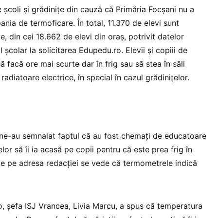
de școli și grădinițe din cauză că Primăria Focșani nu a
ania de termoficare. În total, 11.370 de elevi sunt
e, din cei 18.662 de elevi din oraș, potrivit datelor
 școlar la solicitarea Edupedu.ro. Elevii și copiii de
să facă ore mai scurte dar în frig sau să stea în săli
 radiatoare electrice, în special în cazul grădinițelor.
i ne-au semnalat faptul că au fost chemați de educatoare
lor să îi ia acasă pe copii pentru că este prea frig în
mite pe adresa redacției se vede că termometrele indică
, șefa ISJ Vrancea, Livia Marcu, a spus că temperatura