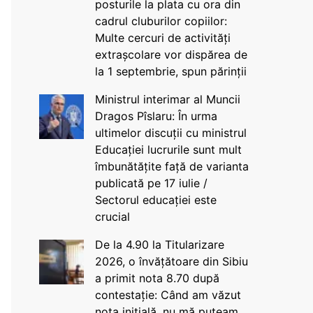
posturile la plata cu ora din
cadrul cluburilor copiilor:
Multe cercuri de activități
extrașcolare vor dispărea de
la 1 septembrie, spun părinții
Ministrul interimar al Muncii
Dragos Pîslaru: În urma
ultimelor discuții cu ministrul
Educației lucrurile sunt mult
îmbunătățite față de varianta
publicată pe 17 iulie /
Sectorul educației este
crucial
De la 4.90 la Titularizare
2026, o învățătoare din Sibiu
a primit nota 8.70 după
contestație: Când am văzut
nota inițială, nu mă puteam