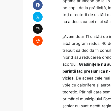
optimă ar începe de la 18 
pe copii de la grădiniță, 
toți directorii de unități
nu a decis ca cei mici să
„Avem doar 11 unități de î
aibă program redus: 40 de 
trebuit să decidă în consi
hibrid sau reducerea orel
acordul.
Grădinițele nu au
părinții fac presiuni că n-
vicios
. De aceea cele mai
voie cu calorifere și aero
teoretic. Părinții care se
primăriei municipiului Foc
școlar nu sunt decât regim