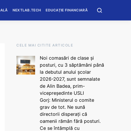
OALĂ
NEXTLAB.TECH
EDUCAȚIE FINANCIARĂ
CELE MAI CITITE ARTICOLE
Noi comasări de clase și
posturi, cu 3 săptămâni până
la debutul anului școlar
2026-2027, sunt semnalate
de Alin Badea, prim-
vicepreședinte USLI
Gorj: Ministerul o comite
grav de tot. Ne sună
directorii disperați că
oamenii rămân fără posturi.
Ce se întâmplă cu