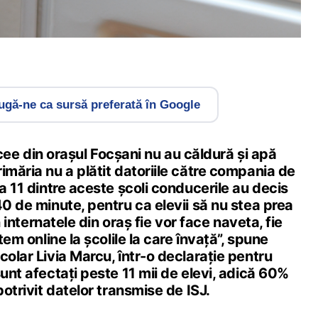
gă-ne ca sursă preferată în Google
 licee din orașul Focșani nu au căldură și apă
imăria nu a plătit datoriile către compania de
 a 11 dintre aceste școli conducerile au decis
40 de minute, pentru ca elevii să nu stea prea
in internatele din oraș fie vor face naveta, fie
stem online la școlile la care învață”, spune
colar Livia Marcu, într-o declarație pentru
sunt afectați peste 11 mii de elevi, adică 60%
potrivit datelor transmise de ISJ.