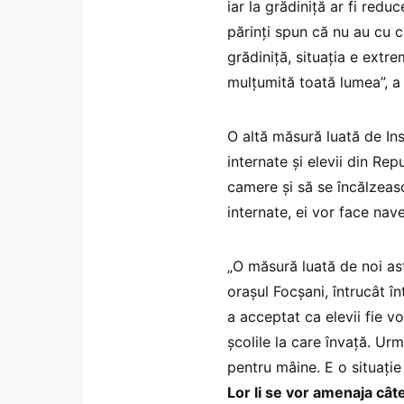
iar la grădiniță ar fi red
părinți spun că nu au cu c
grădiniță, situația e extr
mulțumită toată lumea”, 
O altă măsură luată de Ins
internate și elevii din Re
camere și să se încălzeasc
internate, ei vor face nav
„O măsură luată de noi ast
orașul Focșani, întrucât î
a acceptat ca elevii fie vo
școlile la care învață. Urm
pentru mâine. E o situați
Lor li se vor amenaja cât