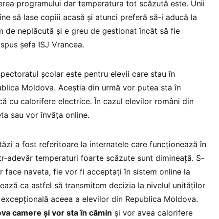
ucerea programului dar temperatura tot scăzută este. Unii
ine să lase copiii acasă și atunci preferă să-i aducă la
em de neplăcută și e greu de gestionat încât să fie
a spus șefa ISJ Vrancea.
pectoratul școlar este pentru elevii care stau în
publica Moldova. Aceștia din urmă vor putea sta în
ă cu calorifere electrice. În cazul elevilor români din
eta sau vor învăța online.
ăzi a fost referitoare la internatele care funcționează în
ntr-adevăr temperaturi foarte scăzute sunt dimineață. S-
r face naveta, fie vor fi acceptați în sistem online la
ează ca astfel să transmitem decizia la nivelul unităților
e excepțională aceea a elevilor din Republica Moldova.
eva camere și vor sta în cămin
și vor avea calorifere