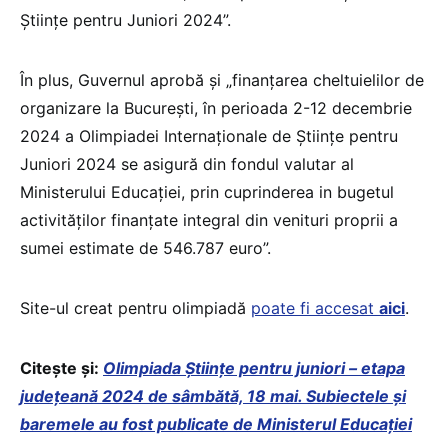
Științe pentru Juniori 2024”.
În plus, Guvernul aprobă și „finanțarea cheltuielilor de
organizare la București, în perioada 2-12 decembrie
2024 a Olimpiadei Internaționale de Științe pentru
Juniori 2024 se asigură din fondul valutar al
Ministerului Educației, prin cuprinderea in bugetul
activităților finanțate integral din venituri proprii a
sumei estimate de 546.787 euro”.
Site-ul creat pentru olimpiadă
poate fi accesat
aici
.
Citește și:
Olimpiada Științe pentru juniori – etapa
județeană 2024 de sâmbătă, 18 mai. Subiectele și
baremele au fost publicate de Ministerul Educației