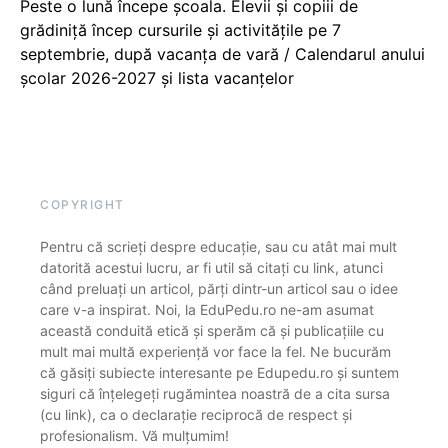
Peste o lună începe școala. Elevii și copiii de
grădiniță încep cursurile și activitățile pe 7
septembrie, după vacanța de vară / Calendarul anului
școlar 2026-2027 și lista vacanțelor
COPYRIGHT
Pentru că scrieți despre educație, sau cu atât mai mult
datorită acestui lucru, ar fi util să citați cu link, atunci
când preluați un articol, părți dintr-un articol sau o idee
care v-a inspirat. Noi, la EduPedu.ro ne-am asumat
această conduită etică și sperăm că și publicațiile cu
mult mai multă experiență vor face la fel. Ne bucurăm
că găsiți subiecte interesante pe Edupedu.ro și suntem
siguri că înțelegeți rugămintea noastră de a cita sursa
(cu link), ca o declarație reciprocă de respect și
profesionalism. Vă mulțumim!