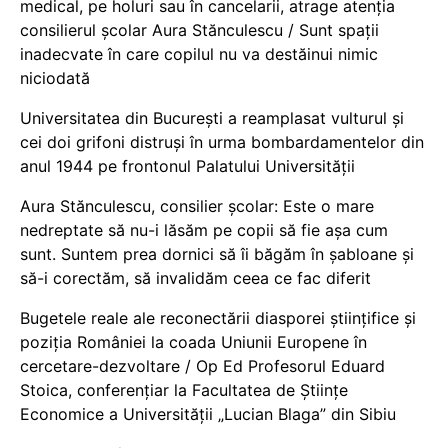
medical, pe holuri sau în cancelarii, atrage atenția
consilierul școlar Aura Stănculescu / Sunt spații
inadecvate în care copilul nu va destăinui nimic
niciodată
Universitatea din București a reamplasat vulturul și
cei doi grifoni distruși în urma bombardamentelor din
anul 1944 pe frontonul Palatului Universității
Aura Stănculescu, consilier școlar: Este o mare
nedreptate să nu-i lăsăm pe copii să fie așa cum
sunt. Suntem prea dornici să îi băgăm în șabloane și
să-i corectăm, să invalidăm ceea ce fac diferit
Bugetele reale ale reconectării diasporei științifice și
poziția României la coada Uniunii Europene în
cercetare-dezvoltare / Op Ed Profesorul Eduard
Stoica, conferențiar la Facultatea de Științe
Economice a Universității „Lucian Blaga” din Sibiu