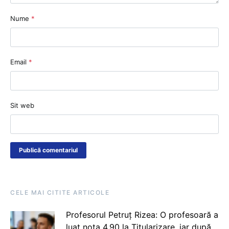
Nume
*
Email
*
Sit web
CELE MAI CITITE ARTICOLE
Profesorul Petruț Rizea: O profesoară a
luat nota 4.90 la Titularizare, iar după