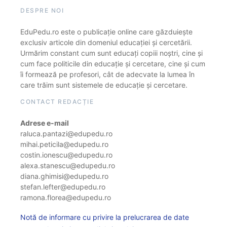
DESPRE NOI
EduPedu.ro este o publicație online care găzduiește
exclusiv articole din domeniul educației și cercetării.
Urmărim constant cum sunt educați copiii noștri, cine și
cum face politicile din educație și cercetare, cine și cum
îi formează pe profesori, cât de adecvate la lumea în
care trăim sunt sistemele de educație și cercetare.
CONTACT REDACȚIE
Adrese e-mail
raluca.pantazi@edupedu.ro
mihai.peticila@edupedu.ro
costin.ionescu@edupedu.ro
alexa.stanescu@edupedu.ro
diana.ghimisi@edupedu.ro
stefan.lefter@edupedu.ro
ramona.florea@edupedu.ro
Notă de informare cu privire la prelucrarea de date