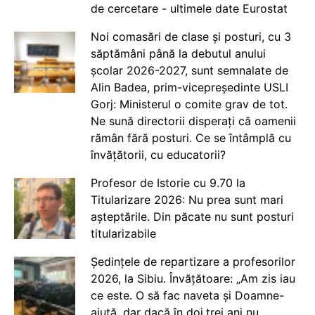
de cercetare - ultimele date Eurostat
Noi comasări de clase și posturi, cu 3
săptămâni până la debutul anului
școlar 2026-2027, sunt semnalate de
Alin Badea, prim-vicepreședinte USLI
Gorj: Ministerul o comite grav de tot.
Ne sună directorii disperați că oamenii
rămân fără posturi. Ce se întâmplă cu
învățătorii, cu educatorii?
Profesor de Istorie cu 9.70 la
Titularizare 2026: Nu prea sunt mari
așteptările. Din păcate nu sunt posturi
titularizabile
Ședințele de repartizare a profesorilor
2026, la Sibiu. Învățătoare: „Am zis iau
ce este. O să fac naveta și Doamne-
ajută, dar dacă în doi,trei ani nu