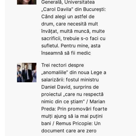
Generală, Universitatea
„Carol Davila” din București:
Când alegi un astfel de
drum, care necesită mult
învățat, multă muncă, multe
sacrificii, trebuie s-o faci cu
sufletul. Pentru mine, asta
înseamnă să fii medic
Trei rectori despre
„anomaliile” din noua Lege a
salarizării: fostul ministru
Daniel David, surprins de
proiectul „care nu respectă
nimic din ce știam” / Marian
Preda: Prin promovări foarte
mulți ajung să ia mai puțini
bani / Remus Pricopie: Un
document care are zero