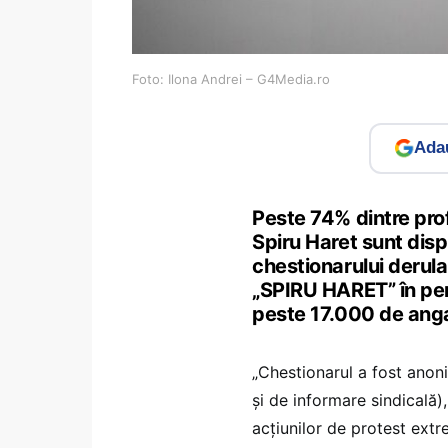
Foto: Ilona Andrei – G4Media.ro
Adau
Peste 74% dintre prof
Spiru Haret sunt dispu
chestionarului derula
„SPIRU HARET” în peri
peste 17.000 de anga
„Chestionarul a fost anoni
și de informare sindicală)
acțiunilor de protest extr