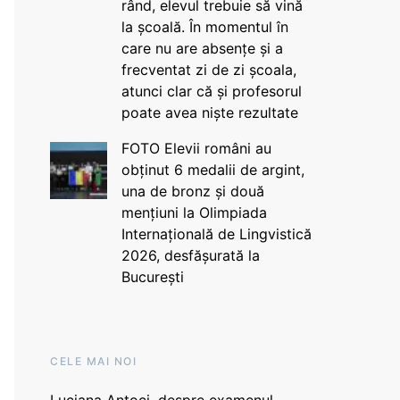
rând, elevul trebuie să vină
la școală. În momentul în
care nu are absențe și a
frecventat zi de zi școala,
atunci clar că și profesorul
poate avea niște rezultate
FOTO Elevii români au
obținut 6 medalii de argint,
una de bronz și două
mențiuni la Olimpiada
Internațională de Lingvistică
2026, desfășurată la
București
CELE MAI NOI