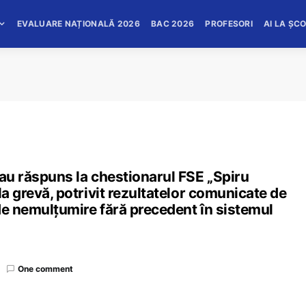
EVALUARE NAȚIONALĂ 2026
BAC 2026
PROFESORI
AI LA ȘC
 au răspuns la chestionarul FSE „Spiru
la grevă, potrivit rezultatelor comunicate de
 de nemulțumire fără precedent în sistemul
One comment