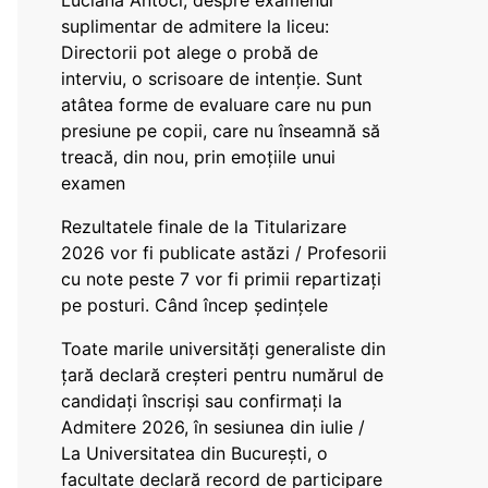
Luciana Antoci, despre examenul
suplimentar de admitere la liceu:
Directorii pot alege o probă de
interviu, o scrisoare de intenție. Sunt
atâtea forme de evaluare care nu pun
presiune pe copii, care nu înseamnă să
treacă, din nou, prin emoțiile unui
examen
Rezultatele finale de la Titularizare
2026 vor fi publicate astăzi / Profesorii
cu note peste 7 vor fi primii repartizați
pe posturi. Când încep ședințele
Toate marile universități generaliste din
țară declară creșteri pentru numărul de
candidați înscriși sau confirmați la
Admitere 2026, în sesiunea din iulie /
La Universitatea din București, o
facultate declară record de participare