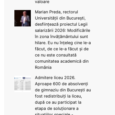
valoare
Marian Preda, rectorul
Universității din București,
desființează proiectul Legii
salarizării 2026: Modificările
în zona învățământului sunt
hilare. Eu nu înțeleg cine le-a
făcut, de ce le-a făcut și de
ce nu este consultată
comunitatea academică din
România
Admitere liceu 2026.
Aproape 600 de absolvenți
de gimnaziu din București au
fost redistribuiți la liceu,
după ce au participat la
etapa de soluționare a
situațiilor speciale -