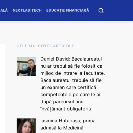
OALĂ
NEXTLAB.TECH
EDUCAȚIE FINANCIARĂ
CELE MAI CITITE ARTICOLE
Daniel David: Bacalaureatul
nu ar trebui să fie folosit ca
mijloc de intrare la facultate.
Bacalaureatul trebuie să fie
un examen care certifică
competențele pe care le ai
după parcursul unui
învățământ obligatoriu
Iasmina Huțupașu, prima
admisă la Medicină