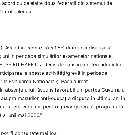
cord cu celelalte două federații din sistemul de
ătorul calendar:
): Având în vedere că 53,6% dintre cei dispuși să
țiuni în perioada simulărilor examenelor naționale,
FSE „SPIRU HARET” a decis declanșarea referendumului
ticiparea la aceste activități/grevă în perioada
or la Evaluarea Națională și Bacalaureat.
 În absența unui răspuns favorabil din partea Guvernului
 asupra măsurilor anti-educație dispuse în ultimul an, în
demara referendumul pentru grevă generală, programată
 a lunii mai 2026.”
 pot fi consultate mai jos: