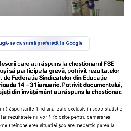
gă-ne ca sursă preferată în Google
esorii care au răspuns la chestionarul FSE
și să participe la grevă, potrivit rezultatelor
t de Federația Sindicatelor din Educație
oada 14 – 31 ianuarie. Potrivit documentului,
jați din învățământ au răspuns la chestionar.
m (răspunsurile fiind analizate exclusiv în scop statistic
, iar rezultatele nu vor fi folosite pentru demararea
eme (neîncheierea situației școlare, neparticiparea la