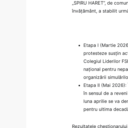
„SPIRU HARET”, de comun a
învățământ, a stabilit urm
Etapa I (Martie 2026
protesteze susțin ac
Colegiul Liderilor 
național pentru nepar
organizării simulăril
Etapa II (Mai 2026):
în sensul de a reveni
luna aprilie se va 
pentru ultima decadă
Rezultatele chestionarului