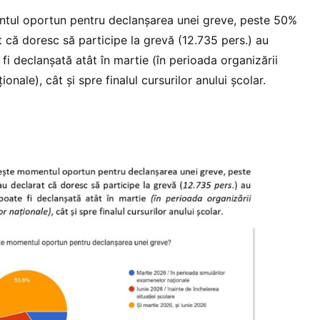
ntul oportun pentru declanșarea unei greve, peste 50%
t că doresc să participe la grevă (12.735 pers.) au
i declanșată atât în martie (în perioada organizării
onale), cât și spre finalul cursurilor anului școlar.