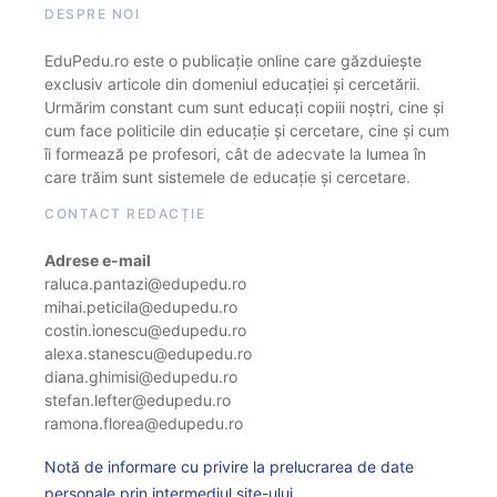
DESPRE NOI
EduPedu.ro este o publicație online care găzduiește
exclusiv articole din domeniul educației și cercetării.
Urmărim constant cum sunt educați copiii noștri, cine și
cum face politicile din educație și cercetare, cine și cum
îi formează pe profesori, cât de adecvate la lumea în
care trăim sunt sistemele de educație și cercetare.
CONTACT REDACȚIE
Adrese e-mail
raluca.pantazi@edupedu.ro
mihai.peticila@edupedu.ro
costin.ionescu@edupedu.ro
alexa.stanescu@edupedu.ro
diana.ghimisi@edupedu.ro
stefan.lefter@edupedu.ro
ramona.florea@edupedu.ro
Notă de informare cu privire la prelucrarea de date
personale prin intermediul site-ului