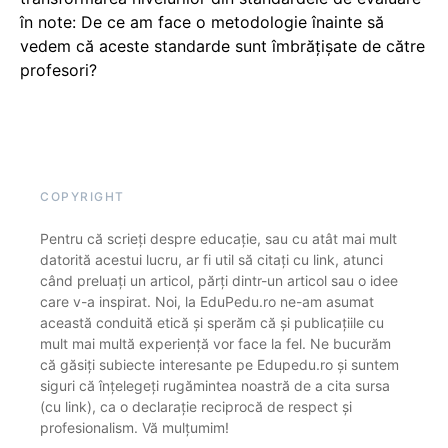
în note: De ce am face o metodologie înainte să
vedem că aceste standarde sunt îmbrățișate de către
profesori?
COPYRIGHT
Pentru că scrieți despre educație, sau cu atât mai mult
datorită acestui lucru, ar fi util să citați cu link, atunci
când preluați un articol, părți dintr-un articol sau o idee
care v-a inspirat. Noi, la EduPedu.ro ne-am asumat
această conduită etică și sperăm că și publicațiile cu
mult mai multă experiență vor face la fel. Ne bucurăm
că găsiți subiecte interesante pe Edupedu.ro și suntem
siguri că înțelegeți rugămintea noastră de a cita sursa
(cu link), ca o declarație reciprocă de respect și
profesionalism. Vă mulțumim!