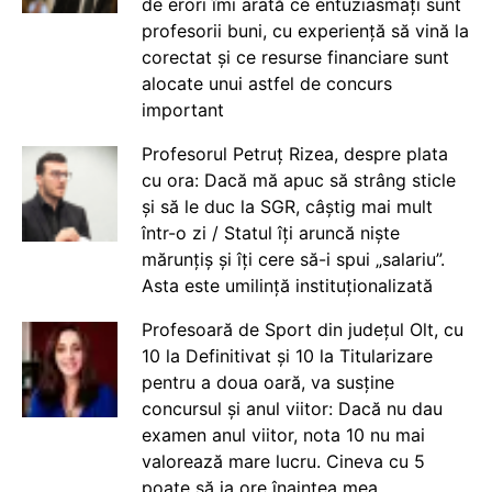
de erori îmi arată ce entuziasmați sunt
profesorii buni, cu experiență să vină la
corectat și ce resurse financiare sunt
alocate unui astfel de concurs
important
Profesorul Petruț Rizea, despre plata
cu ora: Dacă mă apuc să strâng sticle
și să le duc la SGR, câștig mai mult
într-o zi / Statul îți aruncă niște
mărunțiș și îți cere să-i spui „salariu”.
Asta este umilință instituționalizată
Profesoară de Sport din județul Olt, cu
10 la Definitivat și 10 la Titularizare
pentru a doua oară, va susține
concursul și anul viitor: Dacă nu dau
examen anul viitor, nota 10 nu mai
valorează mare lucru. Cineva cu 5
poate să ia ore înaintea mea