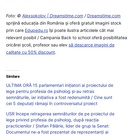
Foto: ©
Alexsokolov | Dreamstime.com
/
Dreamstime.com
sprijină educaţia din România şi oferă gratuit imagini stock
prin care
Edupedu.ro
îşi poate ilustra articolele cât mai
relevant posibil / Campania Back to school oferă posibilitatea
oricărei școli, profesor sau elev
să descarce imagini de
calitate cu 50% discount
.
Similare
ULTIMA ORĂ 15 parlamentari inițiatori ai proiectului de
lege pentru profesia de psiholog și-au retras
semnăturile, iar inițiativa a fost redenumită / Cine sunt
cei 5 deputați rămași în controversatul proiect
USR începe retragerea semnăturilor de pe proiectul de
lege privind profesia de psiholog, după reacția
practicienilor / Ștefan Pălărie, lider de grup la Senat:
Documentul ne-a fost prezentat de reprezentanți ai