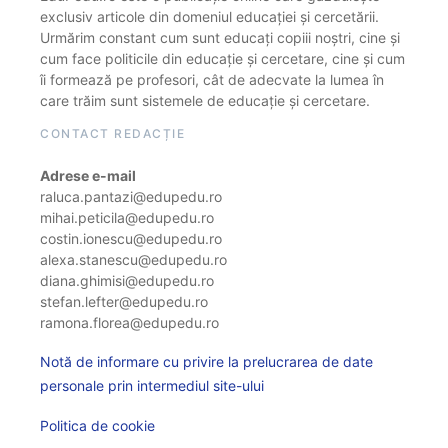
exclusiv articole din domeniul educației și cercetării.
Urmărim constant cum sunt educați copiii noștri, cine și
cum face politicile din educație și cercetare, cine și cum
îi formează pe profesori, cât de adecvate la lumea în
care trăim sunt sistemele de educație și cercetare.
CONTACT REDACȚIE
Adrese e-mail
raluca.pantazi@edupedu.ro
mihai.peticila@edupedu.ro
costin.ionescu@edupedu.ro
alexa.stanescu@edupedu.ro
diana.ghimisi@edupedu.ro
stefan.lefter@edupedu.ro
ramona.florea@edupedu.ro
Notă de informare cu privire la prelucrarea de date
personale prin intermediul site-ului
Politica de cookie