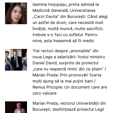
Iasmina Huțupașu, prima admisă la
Medicină Generală, Universitatea
„Carol Davila” din București: Când alegi
un astfel de drum, care necesită mult
învățat, multă muncă, multe sacrificii,
trebuie s-o faci cu sufletul. Pentru
mine, asta înseamnă să fii medic
Trei rectori despre „anomaliile” din
noua Lege a salarizării: fostul ministru
Daniel David, surprins de proiectul
„care nu respectă nimic din ce știam” /
Marian Preda: Prin promovări foarte
mulți ajung să ia mai puțini bani /
Remus Pricopie: Un document care are
zero valoare
Marian Preda, rectorul Universității din
București, desființează proiectul Legii