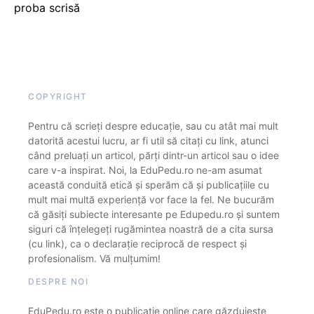
proba scrisă
COPYRIGHT
Pentru că scrieți despre educație, sau cu atât mai mult
datorită acestui lucru, ar fi util să citați cu link, atunci
când preluați un articol, părți dintr-un articol sau o idee
care v-a inspirat. Noi, la EduPedu.ro ne-am asumat
această conduită etică și sperăm că și publicațiile cu
mult mai multă experiență vor face la fel. Ne bucurăm
că găsiți subiecte interesante pe Edupedu.ro și suntem
siguri că înțelegeți rugămintea noastră de a cita sursa
(cu link), ca o declarație reciprocă de respect și
profesionalism. Vă mulțumim!
DESPRE NOI
EduPedu.ro este o publicație online care găzduiește