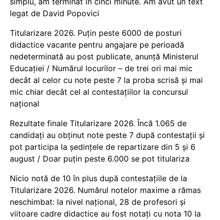
simplu, am terminat în cinci minute. Am avut un text
legat de David Popovici
Titularizare 2026. Puțin peste 6000 de posturi
didactice vacante pentru angajare pe perioadă
nedeterminată au post publicate, anunță Ministerul
Educației / Numărul locurilor – de trei ori mai mic
decât al celor cu note peste 7 la proba scrisă și mai
mic chiar decât cel al contestațiilor la concursul
național
Rezultate finale Titularizare 2026. Încă 1.065 de
candidați au obținut note peste 7 după contestații și
pot participa la ședințele de repartizare din 5 și 6
august / Doar puțin peste 6.000 se pot titulariza
Nicio notă de 10 în plus după contestațiile de la
Titularizare 2026. Numărul notelor maxime a rămas
neschimbat: la nivel național, 28 de profesori și
viitoare cadre didactice au fost notați cu nota 10 la