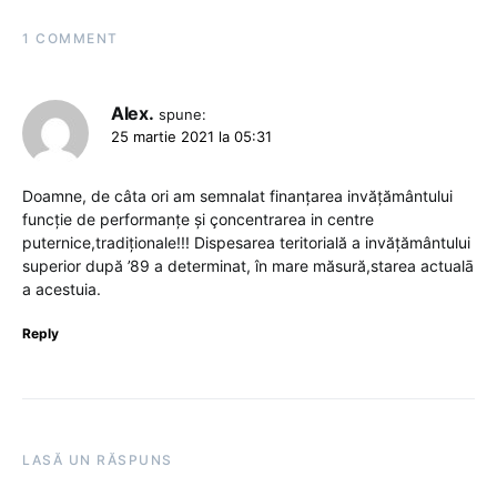
1 COMMENT
Alex.
spune:
25 martie 2021 la 05:31
Doamne, de câta ori am semnalat finanțarea invățământului
funcție de performanțe şi çoncentrarea in centre
puternice,tradiționale!!! Dispesarea teritorială a invățământului
superior după ’89 a determinat, în mare măsură,starea actualā
a acestuia.
Reply
LASĂ UN RĂSPUNS