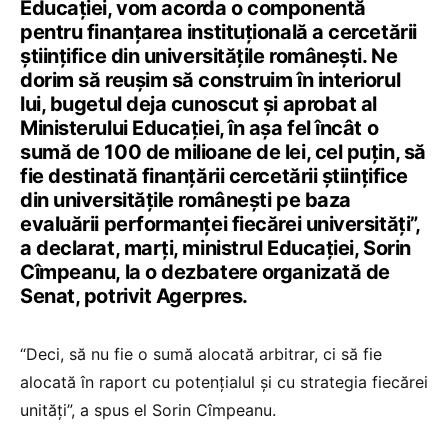
Educaţiei, vom acorda o componentă
pentru finanţarea instituţională a cercetării
ştiinţifice din universităţile româneşti. Ne
dorim să reuşim să construim în interiorul
lui, bugetul deja cunoscut şi aprobat al
Ministerului Educaţiei, în aşa fel încât o
sumă de 100 de milioane de lei, cel puţin, să
fie destinată finanţării cercetării ştiinţifice
din universităţile româneşti pe baza
evaluării performanţei fiecărei universităţi”,
a declarat, marți, ministrul Educației, Sorin
Cîmpeanu, la o dezbatere organizată de
Senat, potrivit Agerpres.
“Deci, să nu fie o sumă alocată arbitrar, ci să fie
alocată în raport cu potenţialul şi cu strategia fiecărei
unităţi”, a spus el Sorin Cîmpeanu.