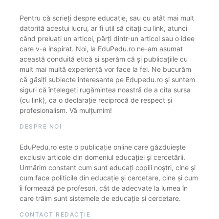
Pentru că scrieți despre educație, sau cu atât mai mult
datorită acestui lucru, ar fi util să citați cu link, atunci
când preluați un articol, părți dintr-un articol sau o idee
care v-a inspirat. Noi, la EduPedu.ro ne-am asumat
această conduită etică și sperăm că și publicațiile cu
mult mai multă experiență vor face la fel. Ne bucurăm
că găsiți subiecte interesante pe Edupedu.ro și suntem
siguri că înțelegeți rugămintea noastră de a cita sursa
(cu link), ca o declarație reciprocă de respect și
profesionalism. Vă mulțumim!
DESPRE NOI
EduPedu.ro este o publicație online care găzduiește
exclusiv articole din domeniul educației și cercetării.
Urmărim constant cum sunt educați copiii noștri, cine și
cum face politicile din educație și cercetare, cine și cum
îi formează pe profesori, cât de adecvate la lumea în
care trăim sunt sistemele de educație și cercetare.
CONTACT REDACȚIE