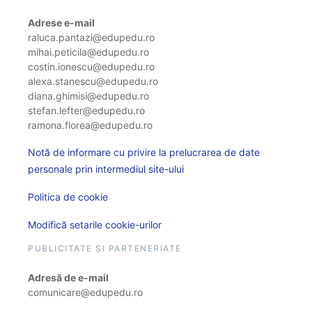
Adrese e-mail
raluca.pantazi@edupedu.ro
mihai.peticila@edupedu.ro
costin.ionescu@edupedu.ro
alexa.stanescu@edupedu.ro
diana.ghimisi@edupedu.ro
stefan.lefter@edupedu.ro
ramona.florea@edupedu.ro
Notă de informare cu privire la prelucrarea de date
personale prin intermediul site-ului
Politica de cookie
Modifică setarile cookie-urilor
PUBLICITATE ȘI PARTENERIATE
Adresă de e-mail
comunicare@edupedu.ro