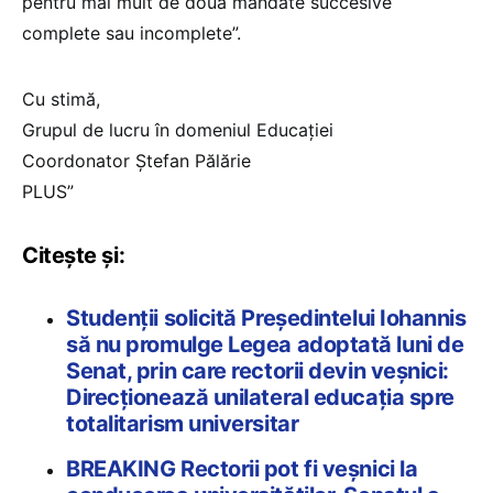
pentru mai mult de două mandate succesive
complete sau incomplete”.
Cu stimă,
Grupul de lucru în domeniul Educației
Coordonator Ștefan Pălărie
PLUS”
Citește și:
Studenţii solicită Preşedintelui Iohannis
să nu promulge Legea adoptată luni de
Senat, prin care rectorii devin veşnici:
Direcționează unilateral educația spre
totalitarism universitar
BREAKING Rectorii pot fi veşnici la