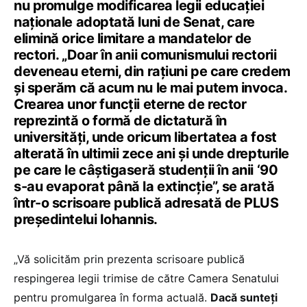
nu promulge modificarea legii educației
naționale adoptată luni de Senat, care
elimină orice limitare a mandatelor de
rectori. „Doar în anii comunismului rectorii
deveneau eterni, din rațiuni pe care credem
și sperăm că acum nu le mai putem invoca.
Crearea unor funcții eterne de rector
reprezintă o formă de dictatură în
universități, unde oricum libertatea a fost
alterată în ultimii zece ani și unde drepturile
pe care le câștigaseră studenții în anii ‘90
s-au evaporat până la extincție”, se arată
într-o scrisoare publică adresată de PLUS
președintelui Iohannis.
„Vă solicităm prin prezenta scrisoare publică
respingerea legii trimise de către Camera Senatului
pentru promulgarea în forma actuală.
Dacă sunteţi