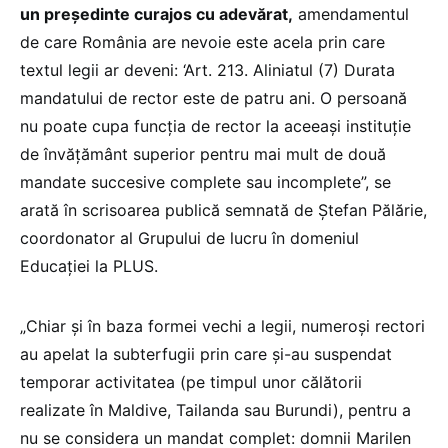
un preşedinte curajos cu adevărat,
amendamentul
de care România are nevoie este acela prin care
textul legii ar deveni: ‘Art. 213. Aliniatul (7) Durata
mandatului de rector este de patru ani. O persoană
nu poate cupa funcţia de rector la aceeaşi instituţie
de învăţământ superior pentru mai mult de două
mandate succesive complete sau incomplete”, se
arată în scrisoarea publică semnată de Ștefan Pălărie,
coordonator al Grupului de lucru în domeniul
Educației la PLUS.
„Chiar și în baza formei vechi a legii, numeroși rectori
au apelat la subterfugii prin care și-au suspendat
temporar activitatea (pe timpul unor călătorii
realizate în Maldive, Tailanda sau Burundi), pentru a
nu se considera un mandat complet: domnii Marilen