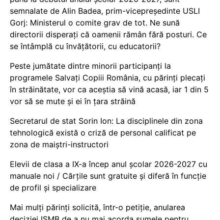
semnalate de Alin Badea, prim-vicepreședinte USLI
Gorj: Ministerul o comite grav de tot. Ne sună
directorii disperați că oamenii rămân fără posturi. Ce
se întâmplă cu învățătorii, cu educatorii?
Peste jumătate dintre minorii participanți la
programele Salvați Copiii România, cu părinți plecați
în străinătate, vor ca aceștia să vină acasă, iar 1 din 5
vor să se mute și ei în țara străină
Secretarul de stat Sorin Ion: La disciplinele din zona
tehnologică există o criză de personal calificat pe
zona de maiștri-instructori
Elevii de clasa a IX-a încep anul școlar 2026-2027 cu
manuale noi / Cărțile sunt gratuite și diferă în funcție
de profil și specializare
Mai mulți părinți solicită, într-o petiție, anularea
deciziei ISMB de a nu mai acorda sumele pentru