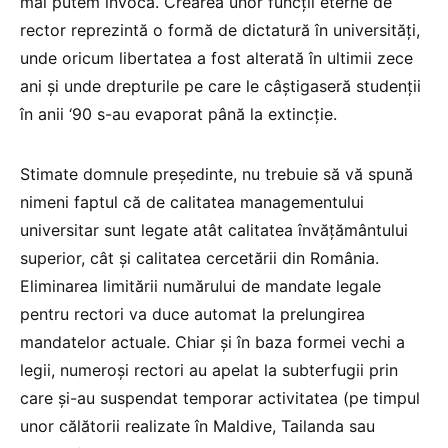
mai putem invoca. Crearea unor funcții eterne de
rector reprezintă o formă de dictatură în universități,
unde oricum libertatea a fost alterată în ultimii zece
ani și unde drepturile pe care le câștigaseră studenții
în anii ‘90 s-au evaporat până la extincție.
Stimate domnule președinte, nu trebuie să vă spună
nimeni faptul că de calitatea managementului
universitar sunt legate atât calitatea învățământului
superior, cât și calitatea cercetării din România.
Eliminarea limitării numărului de mandate legale
pentru rectori va duce automat la prelungirea
mandatelor actuale. Chiar și în baza formei vechi a
legii, numeroși rectori au apelat la subterfugii prin
care și-au suspendat temporar activitatea (pe timpul
unor călătorii realizate în Maldive, Tailanda sau