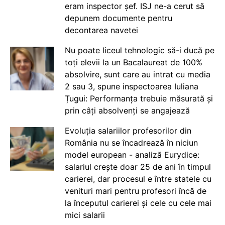
eram inspector șef. ISJ ne-a cerut să
depunem documente pentru
decontarea navetei
Nu poate liceul tehnologic să-i ducă pe
toți elevii la un Bacalaureat de 100%
absolvire, sunt care au intrat cu media
2 sau 3, spune inspectoarea Iuliana
Țugui: Performanța trebuie măsurată și
prin câți absolvenți se angajează
Evoluția salariilor profesorilor din
România nu se încadrează în niciun
model european - analiză Eurydice:
salariul crește doar 25 de ani în timpul
carierei, dar procesul e între statele cu
venituri mari pentru profesori încă de
la începutul carierei și cele cu cele mai
mici salarii