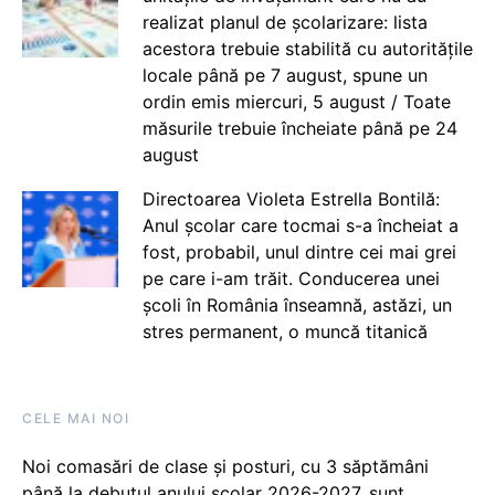
realizat planul de școlarizare: lista
acestora trebuie stabilită cu autoritățile
locale până pe 7 august, spune un
ordin emis miercuri, 5 august / Toate
măsurile trebuie încheiate până pe 24
august
Directoarea Violeta Estrella Bontilă:
Anul școlar care tocmai s-a încheiat a
fost, probabil, unul dintre cei mai grei
pe care i-am trăit. Conducerea unei
școli în România înseamnă, astăzi, un
stres permanent, o muncă titanică
CELE MAI NOI
Noi comasări de clase și posturi, cu 3 săptămâni
până la debutul anului școlar 2026-2027, sunt