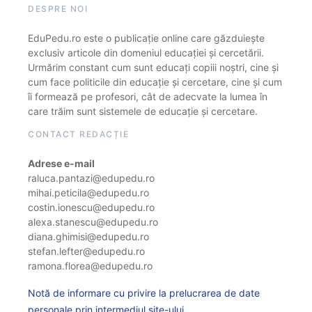
DESPRE NOI
EduPedu.ro este o publicație online care găzduiește
exclusiv articole din domeniul educației și cercetării.
Urmărim constant cum sunt educați copiii noștri, cine și
cum face politicile din educație și cercetare, cine și cum
îi formează pe profesori, cât de adecvate la lumea în
care trăim sunt sistemele de educație și cercetare.
CONTACT REDACȚIE
Adrese e-mail
raluca.pantazi@edupedu.ro
mihai.peticila@edupedu.ro
costin.ionescu@edupedu.ro
alexa.stanescu@edupedu.ro
diana.ghimisi@edupedu.ro
stefan.lefter@edupedu.ro
ramona.florea@edupedu.ro
Notă de informare cu privire la prelucrarea de date
personale prin intermediul site-ului