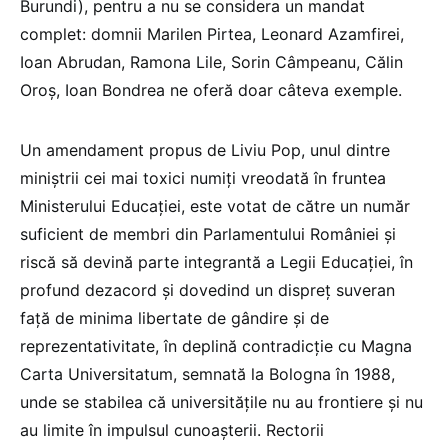
Burundi), pentru a nu se considera un mandat
complet: domnii Marilen Pirtea, Leonard Azamfirei,
Ioan Abrudan, Ramona Lile, Sorin Câmpeanu, Călin
Oroș, Ioan Bondrea ne oferă doar câteva exemple.
Un amendament propus de Liviu Pop, unul dintre
miniștrii cei mai toxici numiți vreodată în fruntea
Ministerului Educației, este votat de către un număr
suficient de membri din Parlamentului României și
riscă să devină parte integrantă a Legii Educației, în
profund dezacord și dovedind un dispreț suveran
față de minima libertate de gândire și de
reprezentativitate, în deplină contradicție cu Magna
Carta Universitatum, semnată la Bologna în 1988,
unde se stabilea că universitățile nu au frontiere și nu
au limite în impulsul cunoașterii. Rectorii