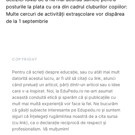
posturile la plata cu ora din cadrul cluburilor copiilor:
Multe cercuri de activități extrașcolare vor dispărea
de la 1 septembrie
COPYRIGHT
Pentru că scrieți despre educație, sau cu atât mai mult
datorită acestui lucru, ar fi util să citați cu link, atunci
când preluați un articol, părți dintr-un articol sau o idee
care v-a inspirat. Noi, la EduPedu.ro ne-am asumat
această conduită etică și sperăm că și publicațiile cu
mult mai multă experiență vor face la fel. Ne bucurăm
că găsiți subiecte interesante pe Edupedu.ro și suntem
siguri că înțelegeți rugămintea noastră de a cita sursa
(cu link), ca o declarație reciprocă de respect și
profesionalism. Vă mulțumim!