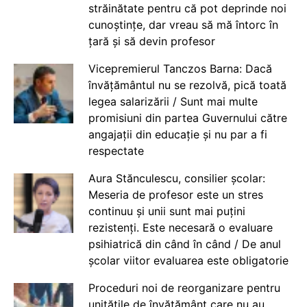
străinătate pentru că pot deprinde noi
cunoștințe, dar vreau să mă întorc în
țară și să devin profesor
Vicepremierul Tanczos Barna: Dacă
învățământul nu se rezolvă, pică toată
legea salarizării / Sunt mai multe
promisiuni din partea Guvernului către
angajații din educație și nu par a fi
respectate
Aura Stănculescu, consilier școlar:
Meseria de profesor este un stres
continuu și unii sunt mai puțini
rezistenți. Este necesară o evaluare
psihiatrică din când în când / De anul
școlar viitor evaluarea este obligatorie
Proceduri noi de reorganizare pentru
unitățile de învățământ care nu au