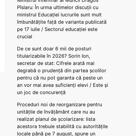
Ministrul interimar al Muncii Dragos
Pîslaru: În urma ultimelor discuții cu
ministrul Educației lucrurile sunt mult
îmbunătățite față de varianta publicată
pe 17 iulie / Sectorul educației este
crucial
De ce sunt doar 6 mii de posturi
titularizabile în 2026? Sorin Ion,
secretar de stat: Cifrele arată mai
degrabă o prudență din partea școlilor
pentru că nu pot garanta că peste un
an vor mai avea suficienți elevi / Este și
un joc de concurență
Proceduri noi de reorganizare pentru
unitățile de învățământ care nu au
realizat planul de școlarizare: lista
acestora trebuie stabilită cu autoritățile
locale până pe 7 august, spune un