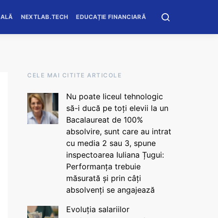
OALĂ
NEXTLAB.TECH
EDUCAȚIE FINANCIARĂ
CELE MAI CITITE ARTICOLE
Nu poate liceul tehnologic
să-i ducă pe toți elevii la un
Bacalaureat de 100%
absolvire, sunt care au intrat
cu media 2 sau 3, spune
inspectoarea Iuliana Țugui:
Performanța trebuie
măsurată și prin câți
absolvenți se angajează
Evoluția salariilor