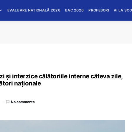
EVALUARE NAȚIONALĂ 2026
BAC 2026
PROFESORI
AI LA ȘC
i și interzice călătoriile interne câteva zile,
ători naționale
No comments