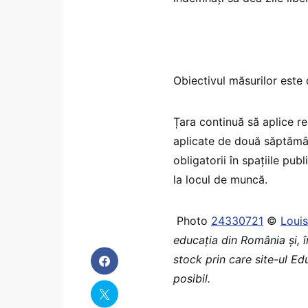
Obiectivul măsurilor este 
Țara continuă să aplice res
aplicate de două săptămâni,
obligatorii în spațiile pub
la locul de muncă.
Photo
24330721
©
Louis
educaţia din România şi, 
stock prin care site-ul Ed
posibil.