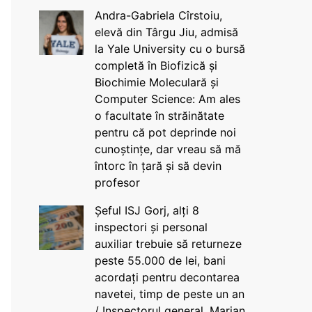
Andra-Gabriela Cîrstoiu,
elevă din Târgu Jiu, admisă
la Yale University cu o bursă
completă în Biofizică și
Biochimie Moleculară și
Computer Science: Am ales
o facultate în străinătate
pentru că pot deprinde noi
cunoștințe, dar vreau să mă
întorc în țară și să devin
profesor
Șeful ISJ Gorj, alți 8
inspectori și personal
auxiliar trebuie să returneze
peste 55.000 de lei, bani
acordați pentru decontarea
navetei, timp de peste un an
/ Inspectorul general, Marian