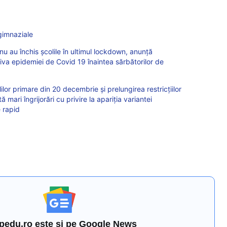
gimnaziale
nu au închis școlile în ultimul lockdown, anunță
triva epidemiei de Covid 19 înaintea sărbătorilor de
lor primare din 20 decembrie și prelungirea restricțiilor
ă mari îngrijorări cu privire la apariția variantei
 rapid
pedu.ro este și pe Google News