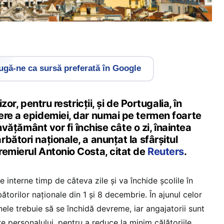
gă-ne ca sursă preferată în Google
izor, pentru restricții, și de Portugalia, în
ere a epidemiei, dar numai pe termen foarte
învățământ vor fi închise câte o zi, înaintea
bători naționale, a anunțat la sfârșitul
remierul Antonio Costa, citat de
Reuters
.
le interne timp de câteva zile și va închide școlile în
rbătorilor naționale din 1 și 8 decembrie. În ajunul celor
ele trebuie să se închidă devreme, iar angajatorii sunt
re personalului, pentru a reduce la minim călătoriile.