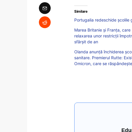
Similare
Portugalia redeschide școlile 
Marea Britanie și Franța, care 
relaxarea unor restricții împo
sfârşit de an
Olanda anunță închiderea școli
sanitare. Premierul Rutte: Exist
Omicron, care se răspândește
Edu