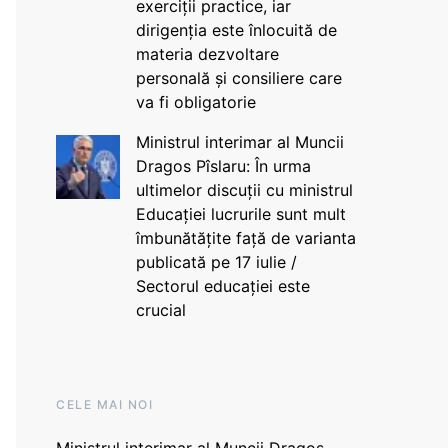
exerciții practice, iar
dirigenția este înlocuită de
materia dezvoltare
personală și consiliere care
va fi obligatorie
Ministrul interimar al Muncii
Dragos Pîslaru: În urma
ultimelor discuții cu ministrul
Educației lucrurile sunt mult
îmbunătățite față de varianta
publicată pe 17 iulie /
Sectorul educației este
crucial
CELE MAI NOI