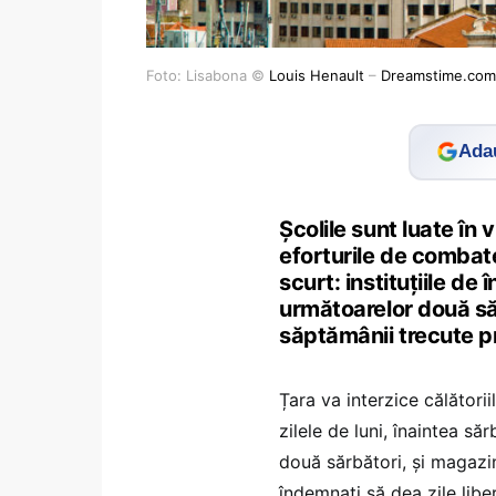
Foto: Lisabona ©
Louis Henault
–
Dreamstime.com
Adau
Școlile sunt luate în v
eforturile de combat
scurt: instituțiile de 
următoarelor două săr
săptămânii trecute p
Țara va interzice călătorii
zilele de luni, înaintea să
două sărbători, și magazin
îndemnați să dea zile libe