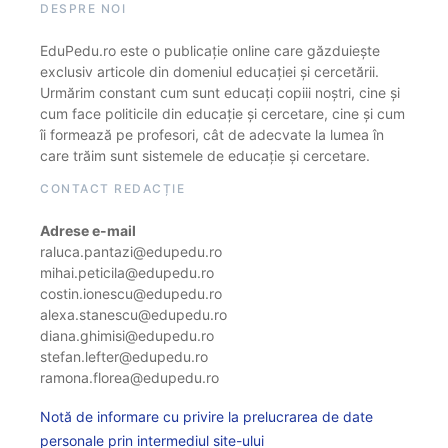
DESPRE NOI
EduPedu.ro este o publicație online care găzduiește
exclusiv articole din domeniul educației și cercetării.
Urmărim constant cum sunt educați copiii noștri, cine și
cum face politicile din educație și cercetare, cine și cum
îi formează pe profesori, cât de adecvate la lumea în
care trăim sunt sistemele de educație și cercetare.
CONTACT REDACȚIE
Adrese e-mail
raluca.pantazi@edupedu.ro
mihai.peticila@edupedu.ro
costin.ionescu@edupedu.ro
alexa.stanescu@edupedu.ro
diana.ghimisi@edupedu.ro
stefan.lefter@edupedu.ro
ramona.florea@edupedu.ro
Notă de informare cu privire la prelucrarea de date
personale prin intermediul site-ului