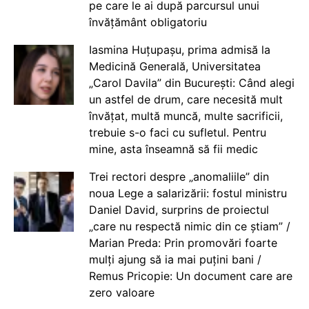
pe care le ai după parcursul unui
învățământ obligatoriu
Iasmina Huțupașu, prima admisă la
Medicină Generală, Universitatea
„Carol Davila” din București: Când alegi
un astfel de drum, care necesită mult
învățat, multă muncă, multe sacrificii,
trebuie s-o faci cu sufletul. Pentru
mine, asta înseamnă să fii medic
Trei rectori despre „anomaliile” din
noua Lege a salarizării: fostul ministru
Daniel David, surprins de proiectul
„care nu respectă nimic din ce știam” /
Marian Preda: Prin promovări foarte
mulți ajung să ia mai puțini bani /
Remus Pricopie: Un document care are
zero valoare