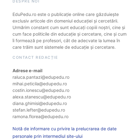
DESPRE NOI
EduPedu.ro este o publicație online care găzduiește
exclusiv articole din domeniul educației și cercetării.
Urmărim constant cum sunt educați copiii noștri, cine și
cum face politicile din educație și cercetare, cine și cum
îi formează pe profesori, cât de adecvate la lumea în
care trăim sunt sistemele de educație și cercetare.
CONTACT REDACȚIE
Adrese e-mail
raluca.pantazi@edupedu.ro
mihai.peticila@edupedu.ro
costin.ionescu@edupedu.ro
alexa.stanescu@edupedu.ro
diana.ghimisi@edupedu.ro
stefan.lefter@edupedu.ro
ramona.florea@edupedu.ro
Notă de informare cu privire la prelucrarea de date
personale prin intermediul site-ului