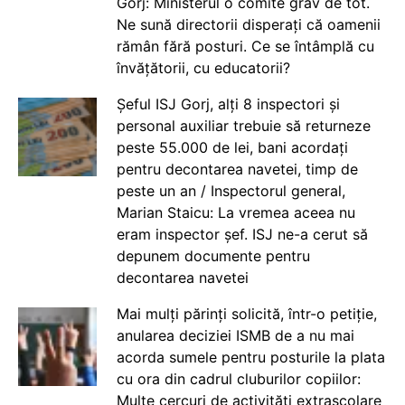
Gorj: Ministerul o comite grav de tot.
Ne sună directorii disperați că oamenii
rămân fără posturi. Ce se întâmplă cu
învățătorii, cu educatorii?
Șeful ISJ Gorj, alți 8 inspectori și
personal auxiliar trebuie să returneze
peste 55.000 de lei, bani acordați
pentru decontarea navetei, timp de
peste un an / Inspectorul general,
Marian Staicu: La vremea aceea nu
eram inspector șef. ISJ ne-a cerut să
depunem documente pentru
decontarea navetei
Mai mulți părinți solicită, într-o petiție,
anularea deciziei ISMB de a nu mai
acorda sumele pentru posturile la plata
cu ora din cadrul cluburilor copiilor:
Multe cercuri de activități extrașcolare