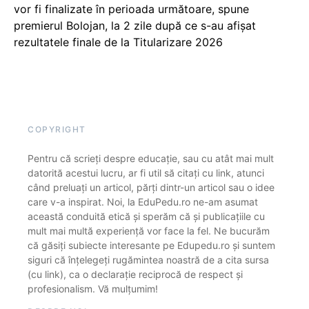
vor fi finalizate în perioada următoare, spune
premierul Bolojan, la 2 zile după ce s-au afișat
rezultatele finale de la Titularizare 2026
COPYRIGHT
Pentru că scrieți despre educație, sau cu atât mai mult
datorită acestui lucru, ar fi util să citați cu link, atunci
când preluați un articol, părți dintr-un articol sau o idee
care v-a inspirat. Noi, la EduPedu.ro ne-am asumat
această conduită etică și sperăm că și publicațiile cu
mult mai multă experiență vor face la fel. Ne bucurăm
că găsiți subiecte interesante pe Edupedu.ro și suntem
siguri că înțelegeți rugămintea noastră de a cita sursa
(cu link), ca o declarație reciprocă de respect și
profesionalism. Vă mulțumim!