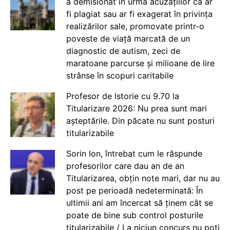
a demisionat în urma acuzațiilor că ar
fi plagiat sau ar fi exagerat în privința
realizărilor sale, promovate printr-o
poveste de viață marcată de un
diagnostic de autism, zeci de
maratoane parcurse și milioane de lire
strânse în scopuri caritabile
Profesor de Istorie cu 9.70 la
Titularizare 2026: Nu prea sunt mari
așteptările. Din păcate nu sunt posturi
titularizabile
Sorin Ion, întrebat cum le răspunde
profesorilor care dau an de an
Titularizarea, obțin note mari, dar nu au
post pe perioadă nedeterminată: În
ultimii ani am încercat să ținem cât se
poate de bine sub control posturile
titularizabile / La niciun concurs nu poți