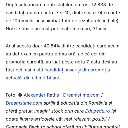
După soluționare contestațiilor, au fost 12.833 de
candidați cu note între 7 și 10, dintre care 74 cu note
de 10 (număr neschimbat față de rezultatele inițiale).
Notele finale au fost publicate miercuri, 31 iulie.
Anul acesta doar 40,64% dintre candidați care acum
au dat examen pentru prima oră, adică cei din
promoția curentă, au luat peste nota 7, asta deși au
fost
cei mai mulți candidați înscriși din promoția
actuală, din ultimii 14 ani.
Foto: ©
Alexander Raths | Dreamstime.com
/
Dreamstime.com
sprijină educaţia din România şi
oferă gratuit imagini stock prin care
Edupedu.ro
îşi
poate ilustra articolele cât mai relevant posibil /
Campania Back to school oferă posibilitatea oricărei