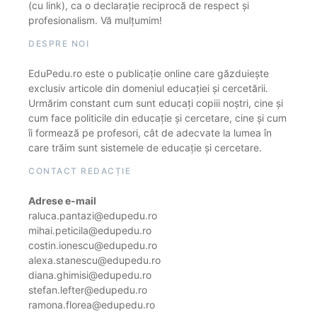
(cu link), ca o declarație reciprocă de respect și
profesionalism. Vă mulțumim!
DESPRE NOI
EduPedu.ro este o publicație online care găzduiește
exclusiv articole din domeniul educației și cercetării.
Urmărim constant cum sunt educați copiii noștri, cine și
cum face politicile din educație și cercetare, cine și cum
îi formează pe profesori, cât de adecvate la lumea în
care trăim sunt sistemele de educație și cercetare.
CONTACT REDACȚIE
Adrese e-mail
raluca.pantazi@edupedu.ro
mihai.peticila@edupedu.ro
costin.ionescu@edupedu.ro
alexa.stanescu@edupedu.ro
diana.ghimisi@edupedu.ro
stefan.lefter@edupedu.ro
ramona.florea@edupedu.ro