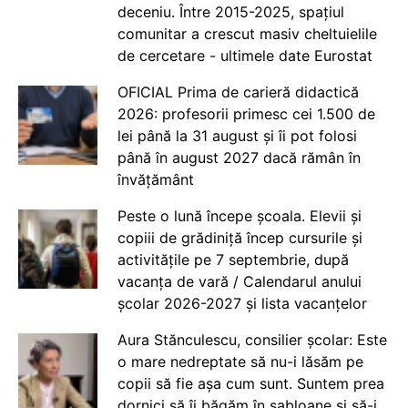
deceniu. Între 2015-2025, spațiul
comunitar a crescut masiv cheltuielile
de cercetare - ultimele date Eurostat
OFICIAL Prima de carieră didactică
2026: profesorii primesc cei 1.500 de
lei până la 31 august și îi pot folosi
până în august 2027 dacă rămân în
învățământ
Peste o lună începe școala. Elevii și
copiii de grădiniță încep cursurile și
activitățile pe 7 septembrie, după
vacanța de vară / Calendarul anului
școlar 2026-2027 și lista vacanțelor
Aura Stănculescu, consilier școlar: Este
o mare nedreptate să nu-i lăsăm pe
copii să fie așa cum sunt. Suntem prea
dornici să îi băgăm în șabloane și să-i