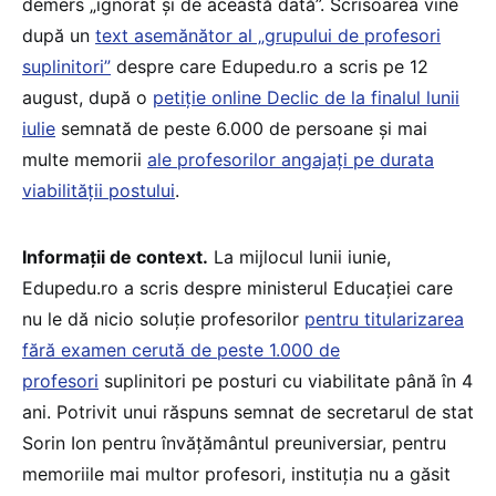
demers „ignorat și de această dată”. Scrisoarea vine
după un
text asemănător al „grupului de profesori
suplinitori”
despre care Edupedu.ro a scris pe 12
august, după o
petiție online Declic de la finalul lunii
iulie
semnată de peste 6.000 de persoane și mai
multe memorii
ale profesorilor angajați pe durata
viabilității postului
.
Informații de context.
La mijlocul lunii iunie,
Edupedu.ro a scris despre ministerul Educației care
nu le dă nicio soluție profesorilor
pentru titularizarea
fără examen cerută de peste 1.000 de
profesori
suplinitori pe posturi cu viabilitate până în 4
ani. Potrivit unui răspuns semnat de secretarul de stat
Sorin Ion pentru învățământul preuniversiar, pentru
memoriile mai multor profesori, instituția nu a găsit