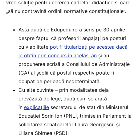
vreo soluție pentru cererea cadrelor didactice și care
„să nu contravină ordinii normative constituționale”.
Asta după ce Edupedu.ro a scris pe 30 aprilie
despre faptul că profesorii angajați pe posturi
cu viabilitate
pot fi titularizați pe acestea dacă
le obțin prin concurs în același an
și au
propunerea scrisă a Consiliului de Administrație
(CA) al școlii că postul respectiv poate fi
ocupat pe perioadă nedeterminată.
Cu alte cuvinte – prin modalitatea deja
prevăzută de lege, după cum se arată
în
explicațiile
secretarului de stat din Ministerul
Educației Sorin Ion (PNL), trimise în Parlament la
solicitarea senatoarelor Laura Georgescu și
Liliana Sbîrnea (PSD).