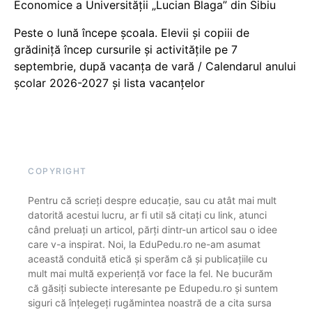
Economice a Universității „Lucian Blaga” din Sibiu
Peste o lună începe școala. Elevii și copiii de
grădiniță încep cursurile și activitățile pe 7
septembrie, după vacanța de vară / Calendarul anului
școlar 2026-2027 și lista vacanțelor
COPYRIGHT
Pentru că scrieți despre educație, sau cu atât mai mult
datorită acestui lucru, ar fi util să citați cu link, atunci
când preluați un articol, părți dintr-un articol sau o idee
care v-a inspirat. Noi, la EduPedu.ro ne-am asumat
această conduită etică și sperăm că și publicațiile cu
mult mai multă experiență vor face la fel. Ne bucurăm
că găsiți subiecte interesante pe Edupedu.ro și suntem
siguri că înțelegeți rugămintea noastră de a cita sursa