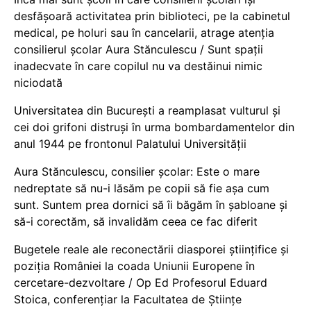
desfășoară activitatea prin biblioteci, pe la cabinetul
medical, pe holuri sau în cancelarii, atrage atenția
consilierul școlar Aura Stănculescu / Sunt spații
inadecvate în care copilul nu va destăinui nimic
niciodată
Universitatea din București a reamplasat vulturul și
cei doi grifoni distruși în urma bombardamentelor din
anul 1944 pe frontonul Palatului Universității
Aura Stănculescu, consilier școlar: Este o mare
nedreptate să nu-i lăsăm pe copii să fie așa cum
sunt. Suntem prea dornici să îi băgăm în șabloane și
să-i corectăm, să invalidăm ceea ce fac diferit
Bugetele reale ale reconectării diasporei științifice și
poziția României la coada Uniunii Europene în
cercetare-dezvoltare / Op Ed Profesorul Eduard
Stoica, conferențiar la Facultatea de Științe