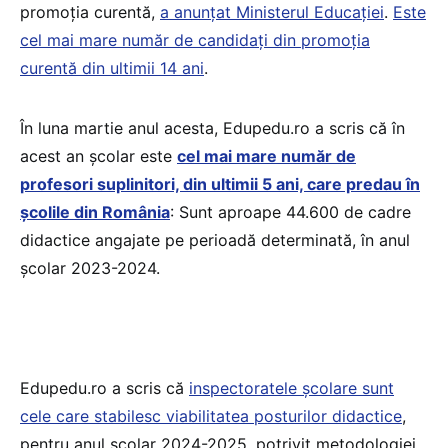
promoția curentă,
a anunțat Ministerul Educației
.
Este
cel mai mare număr de candidați din promoția
curentă din ultimii 14 ani
.
În luna martie anul acesta, Edupedu.ro a scris că în
acest an școlar este
cel mai mare număr de
profesori suplinitori, din ultimii 5 ani, care predau în
școlile din România
: Sunt aproape 44.600 de cadre
didactice angajate pe perioadă determinată, în anul
școlar 2023-2024.
Edupedu.ro a scris că
inspectoratele școlare sunt
cele care stabilesc viabilitatea posturilor didactice
,
pentru anul școlar 2024-2025, potrivit metodologiei