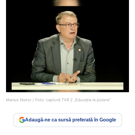
Marius Nistor / Foto: captură TVR 2 „Educația la putere”
Adaugă-ne ca sursă preferată în Google