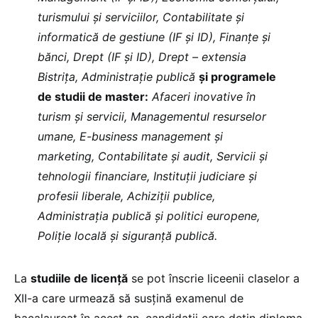
turismului și serviciilor, Contabilitate și
informatică de gestiune (IF și ID), Finanțe și
bănci, Drept (IF și ID), Drept – extensia
Bistrița, Administrație publică
și programele
de studii de master:
Afaceri inovative în
turism și servicii, Managementul resurselor
umane, E-business management și
marketing, Contabilitate şi audit, Servicii și
tehnologii financiare, Instituţii judiciare şi
profesii liberale, Achiziţii publice,
Administrația publică și politici europene,
Poliție locală și siguranță publică.
La
studiile de licență
se pot înscrie liceenii claselor a
XII-a care urmează să susțină examenul de
bacalaureat în acest an, candidații care dețin diploma