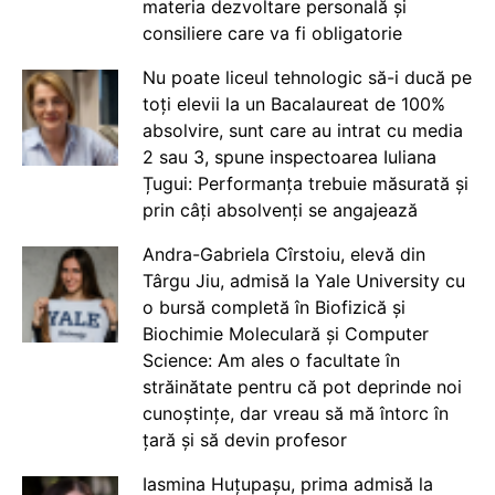
materia dezvoltare personală și
consiliere care va fi obligatorie
Nu poate liceul tehnologic să-i ducă pe
toți elevii la un Bacalaureat de 100%
absolvire, sunt care au intrat cu media
2 sau 3, spune inspectoarea Iuliana
Țugui: Performanța trebuie măsurată și
prin câți absolvenți se angajează
Andra-Gabriela Cîrstoiu, elevă din
Târgu Jiu, admisă la Yale University cu
o bursă completă în Biofizică și
Biochimie Moleculară și Computer
Science: Am ales o facultate în
străinătate pentru că pot deprinde noi
cunoștințe, dar vreau să mă întorc în
țară și să devin profesor
Iasmina Huțupașu, prima admisă la