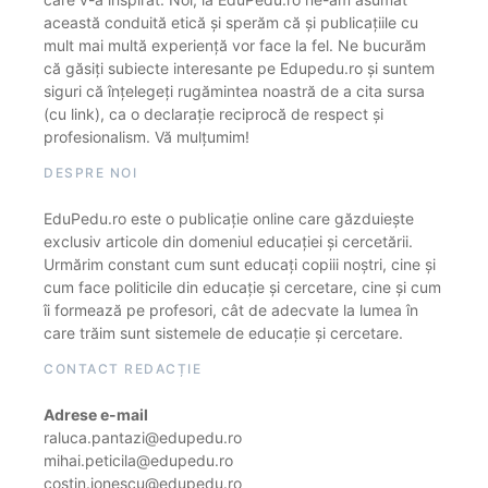
această conduită etică și sperăm că și publicațiile cu
mult mai multă experiență vor face la fel. Ne bucurăm
că găsiți subiecte interesante pe Edupedu.ro și suntem
siguri că înțelegeți rugămintea noastră de a cita sursa
(cu link), ca o declarație reciprocă de respect și
profesionalism. Vă mulțumim!
DESPRE NOI
EduPedu.ro este o publicație online care găzduiește
exclusiv articole din domeniul educației și cercetării.
Urmărim constant cum sunt educați copiii noștri, cine și
cum face politicile din educație și cercetare, cine și cum
îi formează pe profesori, cât de adecvate la lumea în
care trăim sunt sistemele de educație și cercetare.
CONTACT REDACȚIE
Adrese e-mail
raluca.pantazi@edupedu.ro
mihai.peticila@edupedu.ro
costin.ionescu@edupedu.ro