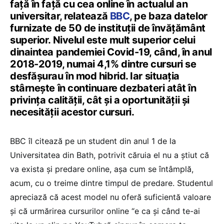
față în față cu cea online în actualul an
universitar, relatează
BBC
, pe baza datelor
furnizate de 50 de instituții de învățământ
superior. Nivelul este mult superior celui
dinaintea pandemiei Covid-19, când, în anul
2018-2019, numai 4,1% dintre cursuri se
desfășurau în mod hibrid. Iar situația
stârnește în continuare dezbateri atât în
privința calității, cât și a oportunității și
necesității acestor cursuri.
BBC îl citează pe un student din anul 1 de la
Universitatea din Bath, potrivit căruia el nu a știut că
va exista și predare online, așa cum se întâmplă,
acum, cu o treime dintre timpul de predare. Studentul
apreciază că acest model nu oferă suficientă valoare
și că urmărirea cursurilor online “e ca și când te-ai