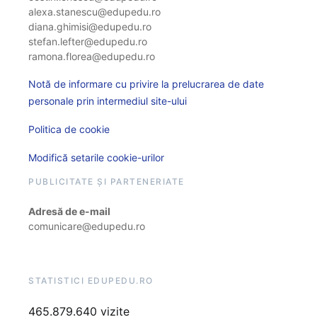
alexa.stanescu@edupedu.ro
diana.ghimisi@edupedu.ro
stefan.lefter@edupedu.ro
ramona.florea@edupedu.ro
Notă de informare cu privire la prelucrarea de date
personale prin intermediul site-ului
Politica de cookie
Modifică setarile cookie-urilor
PUBLICITATE ȘI PARTENERIATE
Adresă de e-mail
comunicare@edupedu.ro
STATISTICI EDUPEDU.RO
465.879.640 vizite