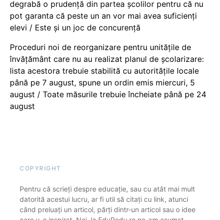
degrabă o prudență din partea școlilor pentru că nu
pot garanta că peste un an vor mai avea suficienți
elevi / Este și un joc de concurență
Proceduri noi de reorganizare pentru unitățile de
învățământ care nu au realizat planul de școlarizare:
lista acestora trebuie stabilită cu autoritățile locale
până pe 7 august, spune un ordin emis miercuri, 5
august / Toate măsurile trebuie încheiate până pe 24
august
COPYRIGHT
Pentru că scrieți despre educație, sau cu atât mai mult
datorită acestui lucru, ar fi util să citați cu link, atunci
când preluați un articol, părți dintr-un articol sau o idee
care v-a inspirat. Noi, la EduPedu.ro ne-am asumat