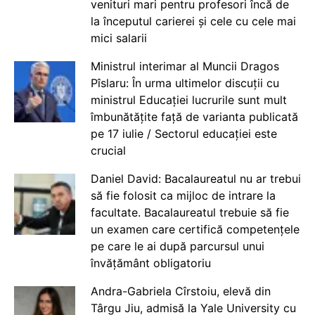
venituri mari pentru profesori încă de
la începutul carierei și cele cu cele mai
mici salarii
Ministrul interimar al Muncii Dragos
Pîslaru: În urma ultimelor discuții cu
ministrul Educației lucrurile sunt mult
îmbunătățite față de varianta publicată
pe 17 iulie / Sectorul educației este
crucial
Daniel David: Bacalaureatul nu ar trebui
să fie folosit ca mijloc de intrare la
facultate. Bacalaureatul trebuie să fie
un examen care certifică competențele
pe care le ai după parcursul unui
învățământ obligatoriu
Andra-Gabriela Cîrstoiu, elevă din
Târgu Jiu, admisă la Yale University cu