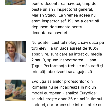
pentru decontarea navetei, timp de
peste un an / Inspectorul general,
Marian Staicu: La vremea aceea nu
eram inspector șef. ISJ ne-a cerut să
depunem documente pentru
decontarea navetei
Nu poate liceul tehnologic să-i ducă pe
toți elevii la un Bacalaureat de 100%
absolvire, sunt care au intrat cu media
2 sau 3, spune inspectoarea Iuliana
Țugui: Performanța trebuie măsurată și
prin câți absolvenți se angajează
Evoluția salariilor profesorilor din
România nu se încadrează în niciun
model european - analiză Eurydice:
salariul crește doar 25 de ani în timpul
carierei, dar procesul e între statele cu