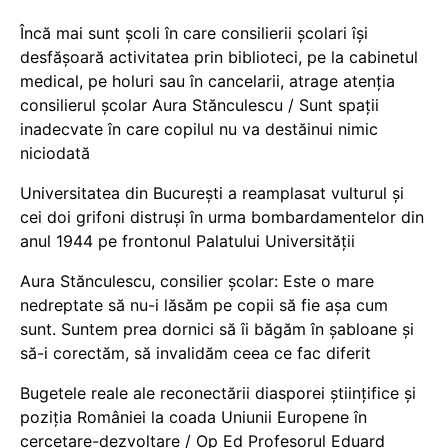
Încă mai sunt școli în care consilierii școlari își
desfășoară activitatea prin biblioteci, pe la cabinetul
medical, pe holuri sau în cancelarii, atrage atenția
consilierul școlar Aura Stănculescu / Sunt spații
inadecvate în care copilul nu va destăinui nimic
niciodată
Universitatea din București a reamplasat vulturul și
cei doi grifoni distruși în urma bombardamentelor din
anul 1944 pe frontonul Palatului Universității
Aura Stănculescu, consilier școlar: Este o mare
nedreptate să nu-i lăsăm pe copii să fie așa cum
sunt. Suntem prea dornici să îi băgăm în șabloane și
să-i corectăm, să invalidăm ceea ce fac diferit
Bugetele reale ale reconectării diasporei științifice și
poziția României la coada Uniunii Europene în
cercetare-dezvoltare / Op Ed Profesorul Eduard