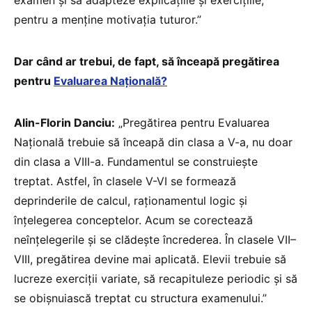
examen și să adapteze explicațiile și exercițiile,
pentru a menține motivația tuturor.”
Dar când ar trebui, de fapt, să înceapă pregătirea
pentru
Evaluarea Națională?
Alin-Florin Danciu:
„Pregătirea pentru Evaluarea
Națională trebuie să înceapă din clasa a V-a, nu doar
din clasa a VIII-a. Fundamentul se construiește
treptat. Astfel, în clasele V-VI se formează
deprinderile de calcul, raționamentul logic și
înțelegerea conceptelor. Acum se corectează
neînțelegerile și se clădește încrederea. În clasele VII–
VIII, pregătirea devine mai aplicată. Elevii trebuie să
lucreze exerciții variate, să recapituleze periodic și să
se obișnuiască treptat cu structura examenului.”