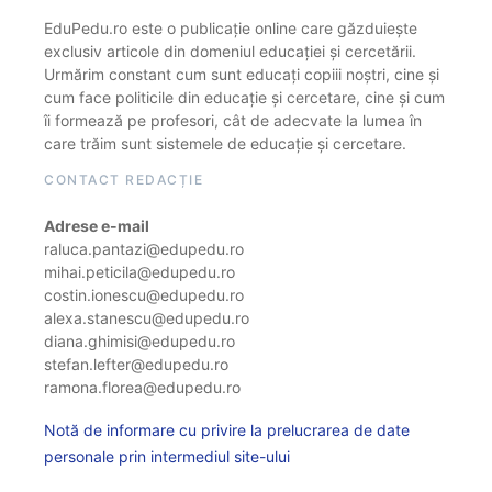
EduPedu.ro este o publicație online care găzduiește
exclusiv articole din domeniul educației și cercetării.
Urmărim constant cum sunt educați copiii noștri, cine și
cum face politicile din educație și cercetare, cine și cum
îi formează pe profesori, cât de adecvate la lumea în
care trăim sunt sistemele de educație și cercetare.
CONTACT REDACȚIE
Adrese e-mail
raluca.pantazi@edupedu.ro
mihai.peticila@edupedu.ro
costin.ionescu@edupedu.ro
alexa.stanescu@edupedu.ro
diana.ghimisi@edupedu.ro
stefan.lefter@edupedu.ro
ramona.florea@edupedu.ro
Notă de informare cu privire la prelucrarea de date
personale prin intermediul site-ului