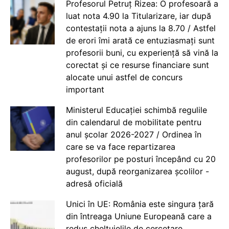
Profesorul Petruț Rizea: O profesoară a
luat nota 4.90 la Titularizare, iar după
contestații nota a ajuns la 8.70 / Astfel
de erori îmi arată ce entuziasmați sunt
profesorii buni, cu experiență să vină la
corectat și ce resurse financiare sunt
alocate unui astfel de concurs
important
Ministerul Educației schimbă regulile
din calendarul de mobilitate pentru
anul școlar 2026-2027 / Ordinea în
care se va face repartizarea
profesorilor pe posturi începând cu 20
august, după reorganizarea școlilor -
adresă oficială
Unici în UE: România este singura țară
din întreaga Uniune Europeană care a
redus cheltuielile de cercetare,