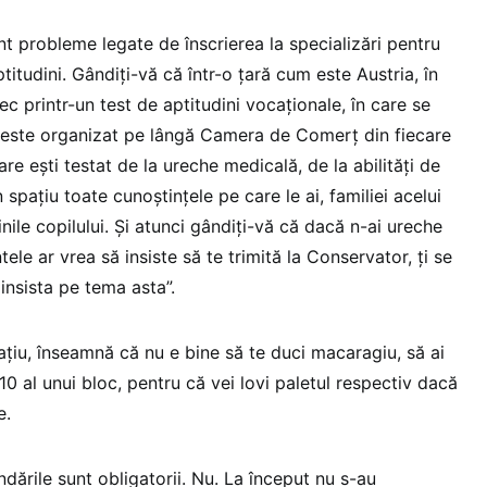
nt probleme legate de înscrierea la specializări pentru
titudini. Gândiți-vă că într-o țară cum este Austria, în
trec printr-un test de aptitudini vocaționale, în care se
e este organizat pe lângă Camera de Comerț din fiecare
are ești testat de la ureche medicală, de la abilități de
spațiu toate cunoștințele pe care le ai, familiei acelui
inile copilului. Și atunci gândiți-vă că dacă n-ai ureche
ele ar vrea să insiste să te trimită la Conservator, ți se
insista pe tema asta”.
ațiu, înseamnă că nu e bine să te duci macaragiu, să ai
l 10 al unui bloc, pentru că vei lovi paletul respectiv dacă
e.
ările sunt obligatorii. Nu. La început nu s-au