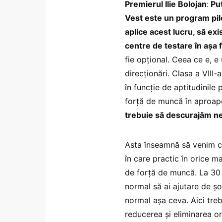
Premierul Ilie Bolojan
:
Put
Vest este un program pilo
aplice acest lucru, să ex
centre de testare în așa f
fie opțional. Ceea ce e, e 
direcționări. Clasa a VIII-a
în funcție de aptitudinile 
forță de muncă în aproape
trebuie să descurajăm n
Asta înseamnă să venim cu 
în care practic în orice m
de forță de muncă. La 30 
normal să ai ajutare de șo
normal așa ceva. Aici treb
reducerea și eliminarea o