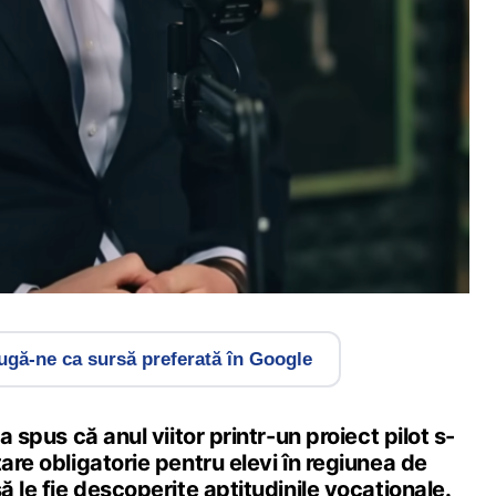
gă-ne ca sursă preferată în Google
 a spus că anul viitor printr-un proiect pilot s-
tare obligatorie pentru elevi în regiunea de
ă le fie descoperite aptitudinile vocaționale.