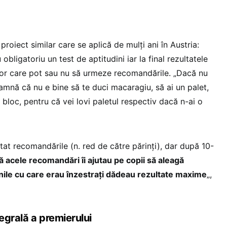
proiect similar care se aplică de mulți ani în Austria:
 obligatoriu un test de aptitudini iar la final rezultatele
ilor care pot sau nu să urmeze recomandările. „Dacă nu
eamnă că nu e bine să te duci macaragiu, să ai un palet,
ui bloc, pentru că vei lovi paletul respectiv dacă n-ai o
at recomandările (n. red de către părinți), dar după 10-
 acele recomandări îi ajutau pe copii să aleagă
inile cu care erau înzestrați dădeau rezultate maxime
„,
egrală a premierului