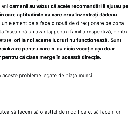
 ani
oamenii au văzut că acele recomandări îi ajutau pe
în care aptitudinile cu care erau înzestrați dădeau
te un element de a face o nouă de direcționare pe zona
asta înseamnă un avantaj pentru familia respectivă, pentru
ietate,
ori la noi aceste lucruri nu funcționează.
Sunt
pecializare pentru care n-au nicio vocație așa doar
 pentru că clasa merge în această direcție.
m aceste probleme legate de piața muncii.
utea să facem să o astfel de modificare, să facem un