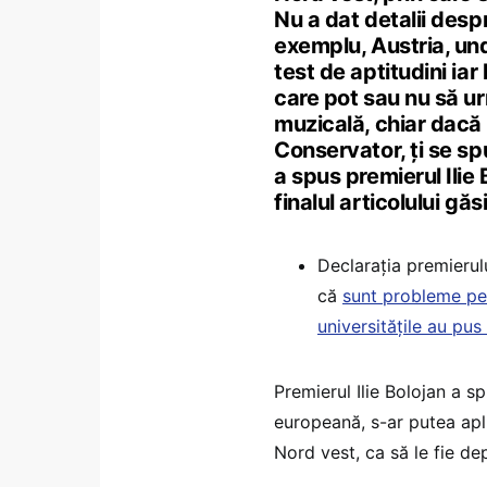
Nu a dat detalii desp
exemplu, Austria, und
test de aptitudini iar 
care pot sau nu să u
muzicală, chiar dacă p
Conservator, ți se s
a spus premierul Ilie 
finalul articolului gă
Declarația premierulu
că
sunt probleme pe 
universitățile au pu
Premierul Ilie Bolojan a sp
europeană, s-ar putea apli
Nord vest, ca să le fie dep