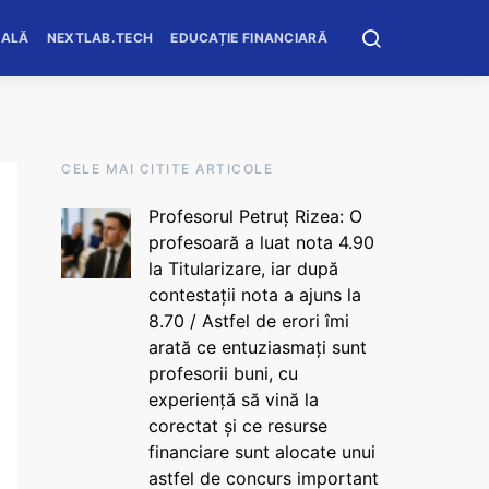
OALĂ
NEXTLAB.TECH
EDUCAȚIE FINANCIARĂ
CELE MAI CITITE ARTICOLE
Profesorul Petruț Rizea: O
profesoară a luat nota 4.90
la Titularizare, iar după
contestații nota a ajuns la
8.70 / Astfel de erori îmi
arată ce entuziasmați sunt
profesorii buni, cu
experiență să vină la
corectat și ce resurse
financiare sunt alocate unui
astfel de concurs important