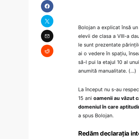
Bolojan a explicat însă un 
elevii de clasa a VIII-a dau
le sunt prezentate părinț
ai o vedere în spațiu, îns
să-l pui la etajul 10 al un
anumită manualitate. (…)
La început nu s-au respect
15 ani
oamenii au văzut că
domeniul în care aptitud
a spus Bolojan.
Redăm declarația int