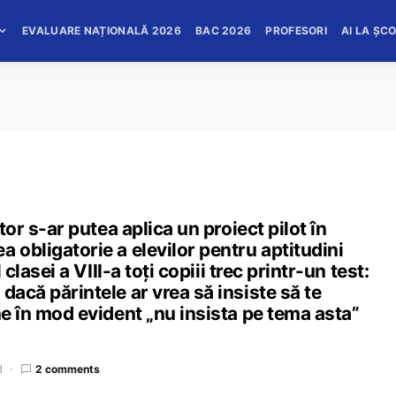
EVALUARE NAȚIONALĂ 2026
BAC 2026
PROFESORI
AI LA ȘC
tor s-ar putea aplica un proiect pilot în
 obligatorie a elevilor pentru aptitudini
 clasei a VIII-a toți copiii trec printr-un test:
dacă părintele ar vrea să insiste să te
ne în mod evident „nu insista pe tema asta”
d
2 comments