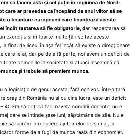
em să facem asta și cel puțin în regiunea de Nord-
t care ar prevedea ca începând de anul viitor să se
iste o finanțare europeană care finanțează aceste
el încât
testarea să fie obligatorie, d
ar respectarea să
un exercițiu și în foarte multe țări se fac aceste
, la final de liceu, în așa fel încât să existe o direcționare
pe care le ai, dar pe de altă parte, noi avem un deficit de
 toate domeniile în societate și atunci înseamnă că
emunca și trebuie să premiem munca.
o legislație de genul acesta, fără echivoc. într-o țară
are oraș din România nu ai cu cine lucra, este un deficit
– 40 km să poți să faci naveta condiții decente, nu e
maj care se întinde șase luni, săptămâna de zile. Nu e
uie să lucrăm la reducere ajutoarelor de șomaj, la
ricăror forme de a fugi de munca reală din economie”.