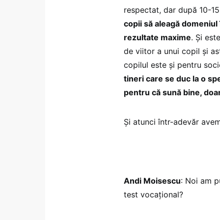
respectat, dar după 10-15
copii să aleagă domeniul 
rezultate maxime
. Și es
de viitor a unui copil și 
copilul este și pentru soc
tineri care se duc la o s
pentru că sună bine, doar
Și atunci într-adevăr ave
Andi Moisescu
: Noi am p
test vocațional?