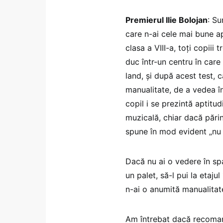
Premierul Ilie Bolojan
: Su
care n-ai cele mai bune ap
clasa a VIII-a, toți copiii 
duc într-un centru în car
land, și după acest test, c
manualitate, de a vedea în 
copil i se prezintă aptitud
muzicală, chiar dacă părint
spune în mod evident „nu 
Dacă nu ai o vedere în sp
un palet, să-l pui la etaju
n-ai o anumită manualitat
Am întrebat dacă recomand