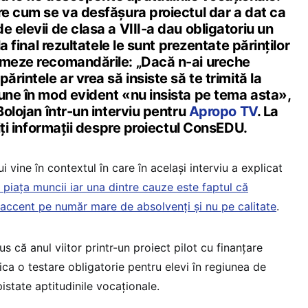
re cum se va desfășura proiectul dar a dat ca
e elevii de clasa a VIII-a dau obligatoriu un
la final rezultatele le sunt prezentate părinților
rmeze recomandările: „Dacă n-ai ureche
ărintele ar vrea să insiste să te trimită la
pune în mod evident «nu insista pe tema asta»,
Bolojan într-un interviu pentru
Apropo TV
. La
siți informații despre proiectul ConsEDU.
i vine în contextul în care în același interviu a explicat
piața muncii iar una dintre cauze este faptul că
s accent pe număr mare de absolvenți și nu pe calitate
.
us că anul viitor printr-un proiect pilot cu finanțare
ca o testare obligatorie pentru elevi în regiunea de
istate aptitudinile vocaționale.