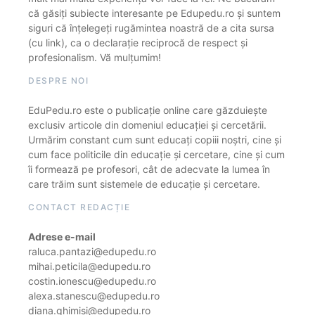
că găsiți subiecte interesante pe Edupedu.ro și suntem
siguri că înțelegeți rugămintea noastră de a cita sursa
(cu link), ca o declarație reciprocă de respect și
profesionalism. Vă mulțumim!
DESPRE NOI
EduPedu.ro este o publicație online care găzduiește
exclusiv articole din domeniul educației și cercetării.
Urmărim constant cum sunt educați copiii noștri, cine și
cum face politicile din educație și cercetare, cine și cum
îi formează pe profesori, cât de adecvate la lumea în
care trăim sunt sistemele de educație și cercetare.
CONTACT REDACȚIE
Adrese e-mail
raluca.pantazi@edupedu.ro
mihai.peticila@edupedu.ro
costin.ionescu@edupedu.ro
alexa.stanescu@edupedu.ro
diana.ghimisi@edupedu.ro