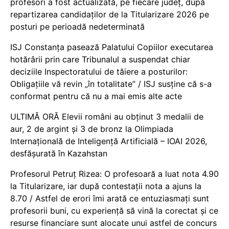
profesori a fost actualizată, pe fiecare județ, după
repartizarea candidaților de la Titularizare 2026 pe
posturi pe perioadă nedeterminată
ISJ Constanța pasează Palatului Copiilor executarea
hotărârii prin care Tribunalul a suspendat chiar
deciziile Inspectoratului de tăiere a posturilor:
Obligațiile vă revin „în totalitate” / ISJ susține că s-a
conformat pentru că nu a mai emis alte acte
ULTIMĂ ORĂ Elevii români au obținut 3 medalii de
aur, 2 de argint și 3 de bronz la Olimpiada
Internațională de Inteligență Artificială – IOAI 2026,
desfășurată în Kazahstan
Profesorul Petruț Rizea: O profesoară a luat nota 4.90
la Titularizare, iar după contestații nota a ajuns la
8.70 / Astfel de erori îmi arată ce entuziasmați sunt
profesorii buni, cu experiență să vină la corectat și ce
resurse financiare sunt alocate unui astfel de concurs