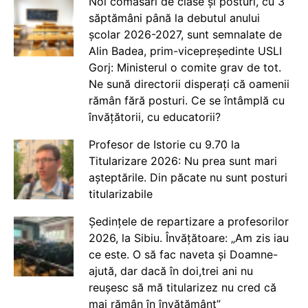
Noi comasări de clase și posturi, cu 3
săptămâni până la debutul anului
școlar 2026-2027, sunt semnalate de
Alin Badea, prim-vicepreședinte USLI
Gorj: Ministerul o comite grav de tot.
Ne sună directorii disperați că oamenii
rămân fără posturi. Ce se întâmplă cu
învățătorii, cu educatorii?
Profesor de Istorie cu 9.70 la
Titularizare 2026: Nu prea sunt mari
așteptările. Din păcate nu sunt posturi
titularizabile
Ședințele de repartizare a profesorilor
2026, la Sibiu. Învățătoare: „Am zis iau
ce este. O să fac naveta și Doamne-
ajută, dar dacă în doi,trei ani nu
reușesc să mă titularizez nu cred că
mai rămân în învățământ”