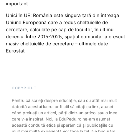
important
Unici în UE: România este singura țară din întreaga
Uniune Europeană care a redus cheltuielile de
cercetare, calculate pe cap de locuitor, în ultimul
deceniu. Între 2015-2025, spațiul comunitar a crescut
masiv cheltuielile de cercetare – ultimele date
Eurostat
COPYRIGHT
Pentru că scrieți despre educație, sau cu atât mai mult
datorită acestui lucru, ar fi util să citați cu link, atunci
când preluați un articol, părți dintr-un articol sau o idee
care v-a inspirat. Noi, la EduPedu.ro ne-am asumat
această conduită etică și sperăm că și publicațiile cu
mult mai multă experiență vor face la fel. Ne bucurăm