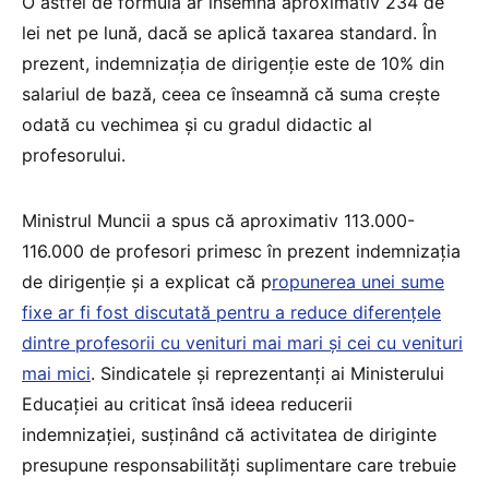
O astfel de formulă ar însemna aproximativ 234 de
lei net pe lună, dacă se aplică taxarea standard. În
prezent, indemnizația de dirigenție este de 10% din
salariul de bază, ceea ce înseamnă că suma crește
odată cu vechimea și cu gradul didactic al
profesorului.
Ministrul Muncii a spus că aproximativ 113.000-
116.000 de profesori primesc în prezent indemnizația
de dirigenție și a explicat că p
ropunerea unei sume
fixe ar fi fost discutată pentru a reduce diferențele
dintre profesorii cu venituri mai mari și cei cu venituri
mai mici
. Sindicatele și reprezentanți ai Ministerului
Educației au criticat însă ideea reducerii
indemnizației, susținând că activitatea de diriginte
presupune responsabilități suplimentare care trebuie